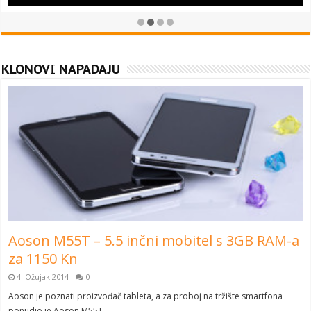
KLONOVI NAPADAJU
Aoson M55T – 5.5 inčni mobitel s 3GB RAM-a
za 1150 Kn
4. Ožujak 2014
0
Aoson je poznati proizvođač tableta, a za proboj na tržište smartfona
ponudio je Aoson M55T …