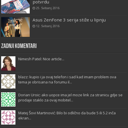
potvrdu
25. Svibanj 2016
Asus ZenFone 3 serija stiže u lipnju
12. Svibanj 2016
Zadnji komentari
Nimesh Patel: Nice article...
blazz: kupio i ja ovaj telefon i sad kad imam problem ova
tema je obrisana na forumu il...
Dorian Uroic: ako uopce ima jel moze link za stranicu gdje se
prodaje staklo za ovaj mobitel...
Matej Šovi Martinović: Bilo bi odlično da bude 5 ili 5.2 inča
ekran...