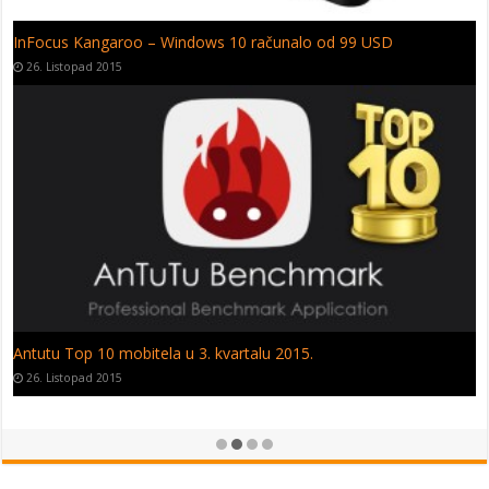
Android 6.0 za Huawei – Objavljen popis smartfona za
nadogradnju
17. Listopad 2015
Ruski Jingdong – Wileyfox smartfon na mega sniženju!
11. Listopad 2015