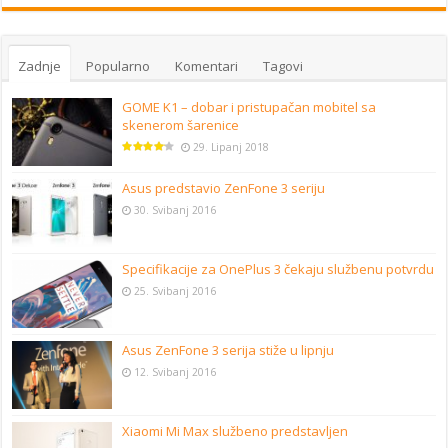
Zadnje
Popularno
Komentari
Tagovi
GOME K1 – dobar i pristupačan mobitel sa
skenerom šarenice
29. Lipanj 2018
Asus predstavio ZenFone 3 seriju
30. Svibanj 2016
Specifikacije za OnePlus 3 čekaju službenu potvrdu
25. Svibanj 2016
Asus ZenFone 3 serija stiže u lipnju
12. Svibanj 2016
Xiaomi Mi Max službeno predstavljen