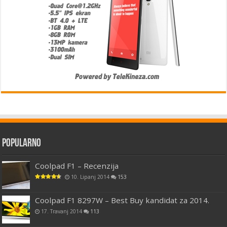
Popularno
Coolpad F1 – Recenzija
10. Lipanj 2014
153
Coolpad F1 8297W – Best Buy kandidat za 2014.
17. Travanj 2014
113