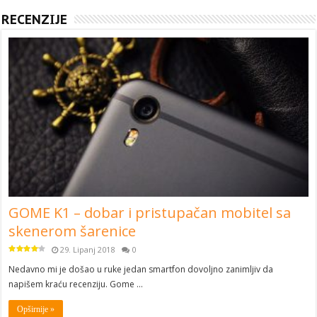
RECENZIJE
GOME K1 – dobar i pristupačan mobitel sa
skenerom šarenice
29. Lipanj 2018
0
Nedavno mi je došao u ruke jedan smartfon dovoljno zanimljiv da
napišem kraću recenziju. Gome …
Opširnije »