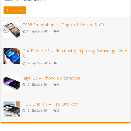
Opširnije »
T908 Smartphone – Oppo N1 klon za $100
31. Siječanj 2014
0
GooPhone N3 – Klon dostojan pravog Samsunga Note
3
14. Siječanj 2014
6
Jaiyu G5 – iPhone 5 alternativa
12. Siječanj 2014
0
HDC One M7 – HTC One klon
12. Siječanj 2014
2