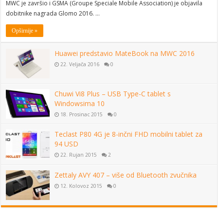
MWC je završio i GSMA (Groupe Speciale Mobile Association) je objavila
dobitnike nagrada Glomo 2016. …
Opširnije »
Huawei predstavio MateBook na MWC 2016
22. Veljača 2016
0
Chuwi Vi8 Plus – USB Type-C tablet s
Windowsima 10
18. Prosinac 2015
0
Teclast P80 4G je 8-inčni FHD mobilni tablet za
94 USD
22. Rujan 2015
2
Zettaly AVY 407 – više od Bluetooth zvučnika
12. Kolovoz 2015
0