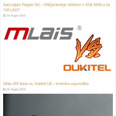
XiaoLaJiao Pepper NX – Otključavanje otiskom s 3GB RAM-a za
150 USD?
24. Rujan 2015
Mlais MX Base vs. Oukitel U8 – brzinska usporedba
24. Rujan 2015