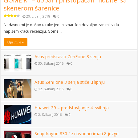
GOME K1 – dobar i pristupačan mobitel sa
skenerom šarenice
29. Lipanj 2018
0
Nedavno mi je došao u ruke jedan smartfon dovoljno zanimljiv da
napišem kraću recenziju. Gome …
Opširnije »
Asus predstavio ZenFone 3 seriju
30. Svibanj 2016
0
Asus ZenFone 3 serija stiže u lipnju
12. Svibanj 2016
0
Huawei G9 – predstavljanje 4. svibnja
2. Svibanj 2016
0
Snapdragon 830 će navodno imati 8 jezgri