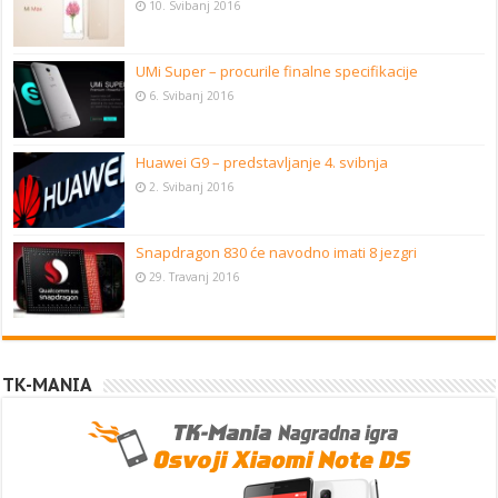
10. Svibanj 2016
UMi Super – procurile finalne specifikacije
6. Svibanj 2016
Huawei G9 – predstavljanje 4. svibnja
2. Svibanj 2016
Snapdragon 830 će navodno imati 8 jezgri
29. Travanj 2016
TK-MANIA