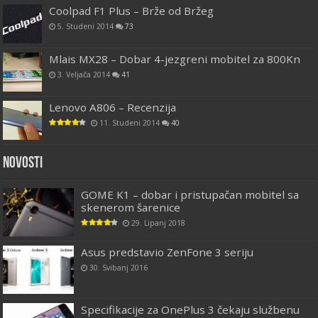
Coolpad F1 Plus – Brže od Bržeg
5. Studeni 2014
73
Mlais MX28 – Dobar 4-jezgreni mobitel za 800Kn
3. Veljača 2014
41
Lenovo A806 – Recenzija
11. Studeni 2014
40
Novosti
GOME K1 – dobar i pristupačan mobitel sa
skenerom šarenice
29. Lipanj 2018
Asus predstavio ZenFone 3 seriju
30. Svibanj 2016
Specifikacije za OnePlus 3 čekaju službenu