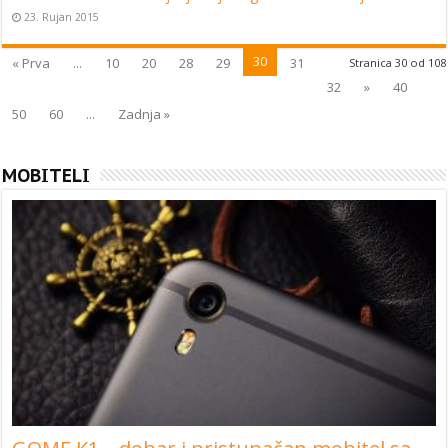
23. Rujan 2015
30
« Prva
...
10
20
28
29
31
Stranica 30 od 108
32
»
40
50
60
...
Zadnja »
MOBITELI