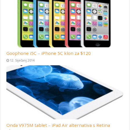
Goophone i5C – iPhone 5C klon za $120
12. Siječanj 2014
Onda V975M tablet – iPad Air alternativa s Retina