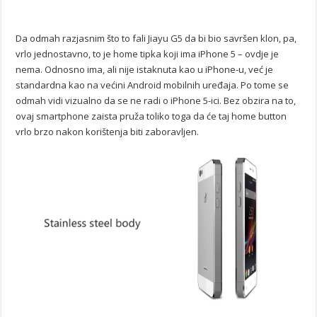
Da odmah razjasnim što to fali Jiayu G5 da bi bio savršen klon, pa,
vrlo jednostavno, to je home tipka koji ima iPhone 5 – ovdje je
nema. Odnosno ima, ali nije istaknuta kao u iPhone-u, već je
standardna kao na većini Android mobilnih uređaja. Po tome se
odmah vidi vizualno da se ne radi o iPhone 5-ici. Bez obzira na to,
ovaj smartphone zaista pruža toliko toga da će taj home button
vrlo brzo nakon korištenja biti zaboravljen.