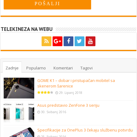
TELEKINEZA NA WEBU
Zadnje
Popularno
Komentari
Tagovi
GOME K1 – dobar i pristupačan mobitel sa
skenerom šarenice
29. Lipanj 2018
Asus predstavio ZenFone 3 seriju
30. Svibanj 2016
Specifikacije za OnePlus 3 čekaju službenu potvrdu
25. Svibanj 2016