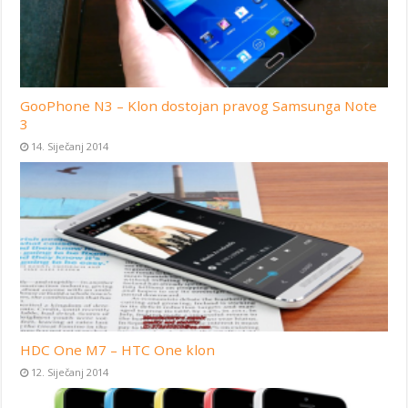
GooPhone N3 – Klon dostojan pravog Samsunga Note
3
14. Siječanj 2014
HDC One M7 – HTC One klon
12. Siječanj 2014