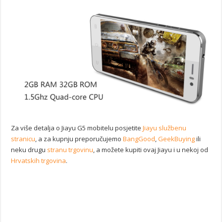
Za više detalja o Jiayu G5 mobitelu posjetite
Jiayu službenu
stranicu
, a za kupnju preporučujemo
BangGood
,
GeekBuying
ili
neku drugu
stranu trgovinu
, a možete kupiti ovaj Jiayu i u nekoj od
Hrvatskih trgovina
.