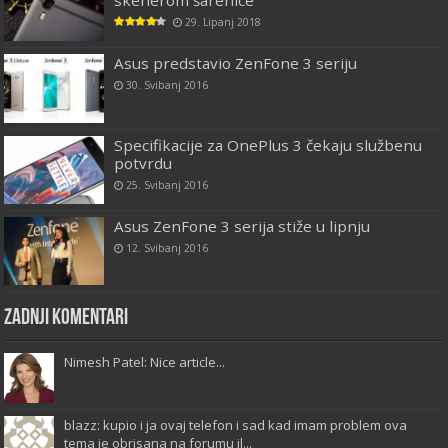
skenerom šarenice
29. Lipanj 2018
Asus predstavio ZenFone 3 seriju
30. Svibanj 2016
Specifikacije za OnePlus 3 čekaju službenu
potvrdu
25. Svibanj 2016
Asus ZenFone 3 serija stiže u lipnju
12. Svibanj 2016
Zadnji komentari
Nimesh Patel: Nice article...
blazz: kupio i ja ovaj telefon i sad kad imam problem ova
tema je obrisana na forumu il...