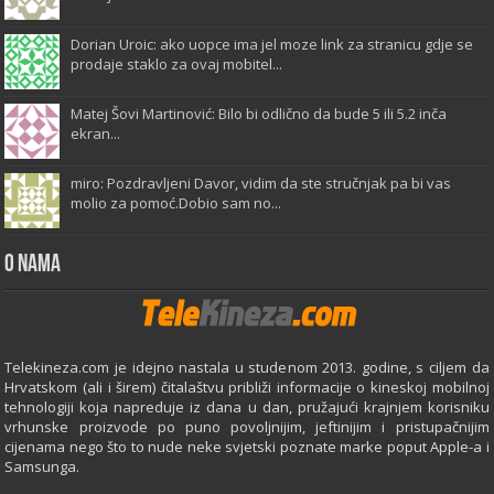
Dorian Uroic: ako uopce ima jel moze link za stranicu gdje se
prodaje staklo za ovaj mobitel...
Matej Šovi Martinović: Bilo bi odlično da bude 5 ili 5.2 inča
ekran...
miro: Pozdravljeni Davor, vidim da ste stručnjak pa bi vas
molio za pomoć.Dobio sam no...
O Nama
Telekineza.com je idejno nastala u studenom 2013. godine, s ciljem da
Hrvatskom (ali i širem) čitalaštvu približi informacije o kineskoj mobilnoj
tehnologiji koja napreduje iz dana u dan, pružajući krajnjem korisniku
vrhunske proizvode po puno povoljnijim, jeftinijim i pristupačnijim
cijenama nego što to nude neke svjetski poznate marke poput Apple-a i
Samsunga.