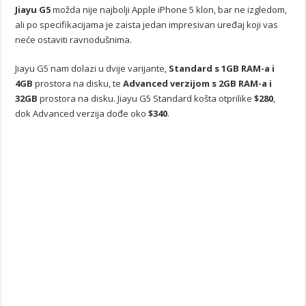
Jiayu G5
možda nije najbolji Apple iPhone 5 klon, bar ne izgledom,
ali po specifikacijama je zaista jedan impresivan uređaj koji vas
neće ostaviti ravnodušnima.
Jiayu G5 nam dolazi u dvije varijante,
Standard s 1GB RAM-a i
4GB
prostora na disku, te
Advanced verzijom s 2GB RAM-a i
32GB
prostora na disku. Jiayu G5 Standard košta otprilike
$280
,
dok Advanced verzija dođe oko
$340
.