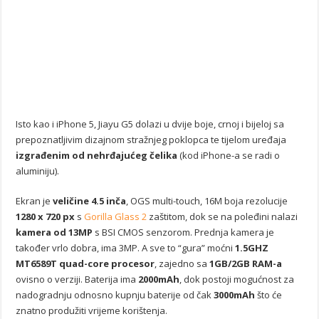
Isto kao i iPhone 5, Jiayu G5 dolazi u dvije boje, crnoj i bijeloj sa
prepoznatljivim dizajnom stražnjeg poklopca te tijelom uređaja
izgrađenim od nehrđajućeg čelika
(kod iPhone-a se radi o
aluminiju).
Ekran je
veličine 4.5 inča
, OGS multi-touch, 16M boja rezolucije
1280 x 720 px
s
Gorilla Glass 2
zaštitom, dok se na poleđini nalazi
kamera od 13MP
s BSI CMOS senzorom. Prednja kamera je
također vrlo dobra, ima 3MP. A sve to “gura” moćni
1.5GHZ
MT6589T quad-core procesor
, zajedno sa
1GB/2GB RAM-a
ovisno o verziji. Baterija ima
2000mAh
, dok postoji mogućnost za
nadogradnju odnosno kupnju baterije od čak
3000mAh
što će
znatno produžiti vrijeme korištenja.