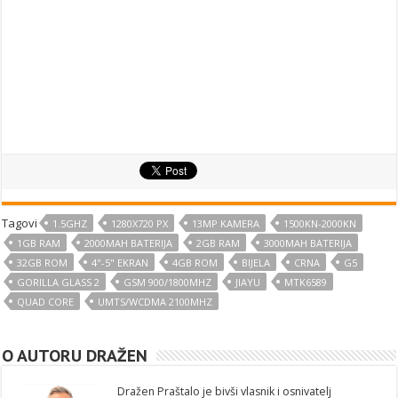
Tagovi
1.5GHZ
1280X720 PX
13MP KAMERA
1500KN-2000KN
1GB RAM
2000MAH BATERIJA
2GB RAM
3000MAH BATERIJA
32GB ROM
4"-5" EKRAN
4GB ROM
BIJELA
CRNA
G5
GORILLA GLASS 2
GSM 900/1800MHZ
JIAYU
MTK6589
QUAD CORE
UMTS/WCDMA 2100MHZ
O AUTORU DRAŽEN
Dražen Praštalo je bivši vlasnik i osnivatelj