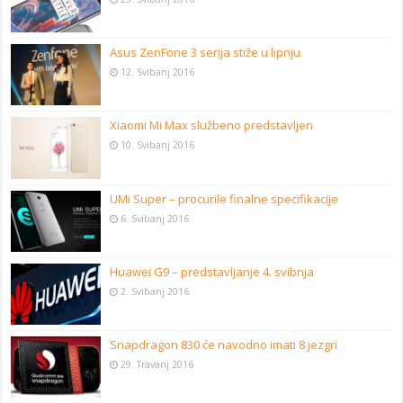
Asus ZenFone 3 serija stiže u lipnju
12. Svibanj 2016
Xiaomi Mi Max službeno predstavljen
10. Svibanj 2016
UMi Super – procurile finalne specifikacije
6. Svibanj 2016
Huawei G9 – predstavljanje 4. svibnja
2. Svibanj 2016
Snapdragon 830 će navodno imati 8 jezgri
29. Travanj 2016