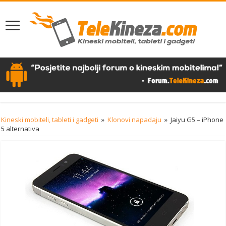
Kineski mobiteli, tableti i gadgeti
»
Klonovi napadaju
»
Jaiyu G5 – iPhone
5 alternativa