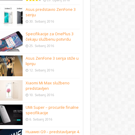
29. Lipanj 2018
Asus predstavio ZenFone 3
seriju
30. Svibanj 2016
Specifikacije za OnePlus 3
čekaju službenu potvrdu
25. Svibanj 2016
Asus ZenFone 3 serija stiže u
lipnju
12. Svibanj 2016
Xiaomi Mi Max službeno
predstavljen
10. Svibanj 2016
UMi Super – procurile finalne
specifikacije
6. Svibanj 2016
Huawei G9 – predstavljanje 4.