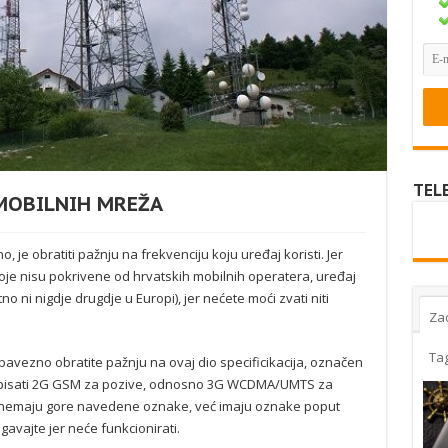
TEL
 MOBILNIH MREŽA
o, je obratiti pažnju na frekvenciju koju uređaj koristi. Jer
 koje nisu pokrivene od hrvatskih mobilnih operatera, uređaj
tno ni nigdje drugdje u Europi), jer nećete moći zvati niti
Za
Ta
bavezno obratite pažnju na ovaj dio specificikacija, označen
vam pisati 2G GSM za pozive, odnosno 3G WCDMA/UMTS za
ji nemaju gore navedene oznake, već imaju oznake poput
gavajte jer neće funkcionirati.