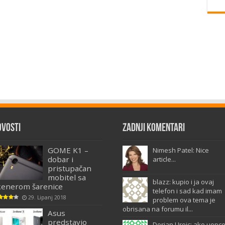
ovosti
Zadnji komentari
GOME K1 –
Nimesh Patel: Nice
dobar i
article...
pristupačan
mobitel sa
blazz: kupio i ja ovaj
kenerom šarenice
telefon i sad kad imam
29. Lipanj 2018
problem ova tema je
obrisana na forumu il...
Asus
predstavio
Dorian Uroic: ako uopc