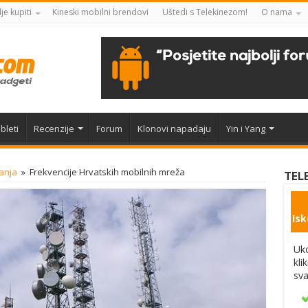
je kupiti
Kineski mobilni brendovi
Uštedi s Telekinezom!
O nama
bleti
Recenzije
Forum
Klonovi napadaju
Yin i Yang
anja
»
Frekvencije Hrvatskih mobilnih mreža
TEL
Isk
Uko
kli
sva