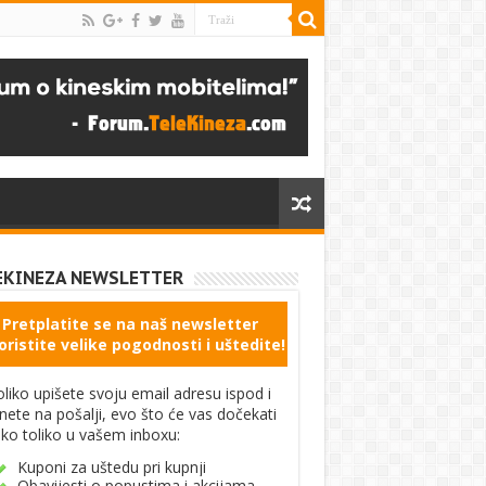
EKINEZA NEWSLETTER
Pretplatite se na naš newsletter
oristite velike pogodnosti i uštedite!
liko upišete svoju email adresu ispod i
knete na pošalji, evo što će vas dočekati
ko toliko u vašem inboxu:
Kuponi za uštedu pri kupnji
Obavijesti o popustima i akcijama