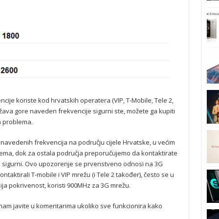
encije koriste kod hrvatskih operatera (VIP, T-Mobile, Tele 2,
žava gore naveden frekvencije sigurni ste, možete ga kupiti
ih problema.
navedenih frekvencija na području cijele Hrvatske, u većim
oblema, dok za ostala područja preporučujemo da kontaktirate
% sigurni. Ovo upozorenje se prvenstveno odnosi na 3G
ntaktirali T-mobile i VIP mrežu (i Tele 2 također), često se u
ija pokrivenost, koristi 900MHz za 3G mrežu.
nam javite u komentarima ukoliko sve funkcionira kako