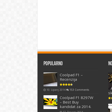
Popularno
N
Coolpad F1 –
Recenzija
10. Lipanj 2014
153 Comments
s
Coolpad F1 8297W
– Best Buy
kandidat za 2014.
17. Travanj 2014