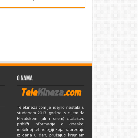
O Nama
Telekineza.com je idejno nastala u
studenom 2013. godine, s ciljem da
Hrvatskom (ali i širem) čitalaštvu
približi informacije o kineskoj
mobilnoj tehnologiji koja napreduje
iz dana u dan, pružajući krajnjem
e