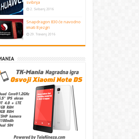
svibnja
2. Svibanj 2016
Snapdragon 830 će navodno
imati 8 jezgri
29. Travanj 2016
MANIA