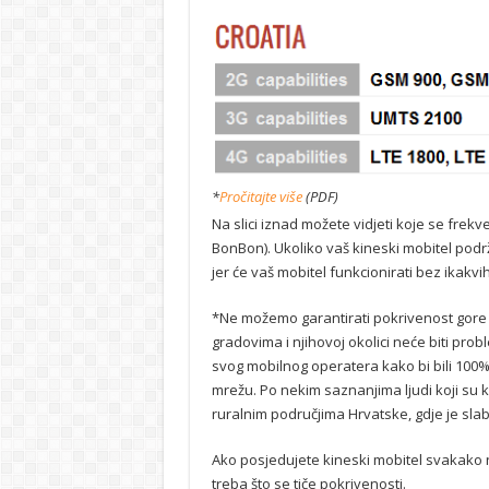
*
Pročitajte više
(PDF)
Na slici iznad možete vidjeti koje se frekv
BonBon). Ukoliko vaš kineski mobitel podr
jer će vaš mobitel funkcionirati bez ikakv
*Ne možemo garantirati pokrivenost gore 
gradovima i njihovoj okolici neće biti pr
svog mobilnog operatera kako bi bili 100
mrežu. Po nekim saznanjima ljudi koji su ko
ruralnim područjima Hrvatske, gdje je slab
Ako posjedujete kineski mobitel svakako 
treba što se tiče pokrivenosti.