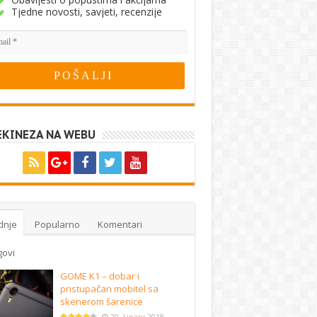
Tjedne novosti, savjeti, recenzije
EKINEZA NA WEBU
dnje
Popularno
Komentari
govi
GOME K1 – dobar i
pristupačan mobitel sa
skenerom šarenice