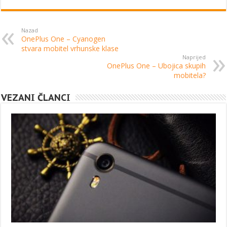
Nazad
OnePlus One – Cyanogen
stvara mobitel vrhunske klase
Naprijed
OnePlus One – Ubojica skupih
mobitela?
VEZANI ČLANCI