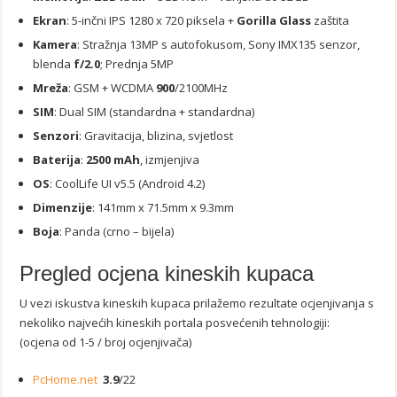
Ekran
: 5-inčni IPS 1280 x 720 piksela +
Gorilla Glass
zaštita
Kamera
: Stražnja 13MP s autofokusom, Sony IMX135 senzor,
blenda
f/2.0
; Prednja 5MP
Mreža
: GSM + WCDMA
900
/2100MHz
SIM
: Dual SIM (standardna + standardna)
Senzori
: Gravitacija, blizina, svjetlost
Baterija
:
2500 mAh
, izmjenjiva
OS
: CoolLife UI v5.5 (Android 4.2)
Dimenzije
: 141mm x 71.5mm x 9.3mm
Boja
: Panda (crno – bijela)
Pregled ocjena kineskih kupaca
U vezi iskustva kineskih kupaca prilažemo rezultate ocjenjivanja s
nekoliko najvećih kineskih portala posvećenih tehnologiji:
(ocjena od 1-5 / broj ocjenjivača)
PcHome.net
3.9
/22