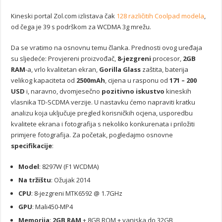
Kineski portal Zol.com izlistava čak
128 različitih Coolpad modela
,
od čega je 39 s podrškom za WCDMA 3g mrežu.
Da se vratimo na osnovnu temu članka. Prednosti ovog uređaja
su sljedeće: Provjereni proizvođač,
8-jezgreni
procesor,
2GB
RAM
-a, vrlo kvalitetan ekran,
Gorilla Glass
zaštita, baterija
velikog kapaciteta od
2500mAh
, cijena u rasponu od
171 – 200
USD
i, naravno, dvomjesečno
pozitivno iskustvo
kineskih
vlasnika TD-SCDMA verzije. U nastavku ćemo napraviti kratku
analizu koja uključuje pregled korisničkih ocjena, usporedbu
kvalitete ekrana i fotografija s nekoliko konkurenata i priložiti
primjere fotografija. Za početak, pogledajmo osnovne
specifikacije
:
Model
: 8297W (F1 WCDMA)
Na tržištu
: Ožujak 2014
CPU
: 8-jezgreni MTK6592 @ 1.7GHz
GPU
: Mali450-MP4
Memorija
:
2GB RAM
+ 8GB ROM + vanjska do 32GB