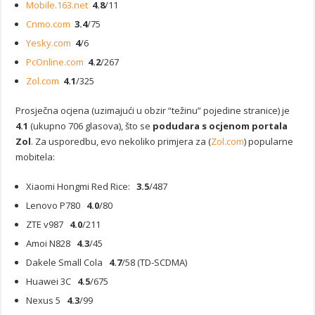
Mobile.163.net
4.8
/11
Cnmo.com
3.4
/75
Yesky.com
4
/6
PcOnline.com
4.2
/267
Zol.com
4.1
/325
Prosječna ocjena (uzimajući u obzir “težinu” pojedine stranice) je
4.1
(ukupno 706 glasova), što se
podudara s ocjenom portala
Zol
. Za usporedbu, evo nekoliko primjera za (
Zol.com
) popularne
mobitela:
Xiaomi Hongmi Red Rice:
3.5
/487
Lenovo P780
4.0
/80
ZTE v987
4.0
/211
Amoi N828
4.3
/45
Dakele Small Cola
4.7
/58 (TD-SCDMA)
Huawei 3C
4.5
/675
Nexus 5
4.3
/99