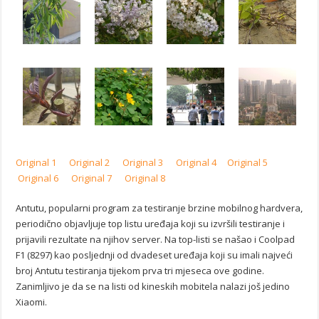
Original 1
Original 2
Original 3
Original 4
Original 5
Original 6
Original 7
Original 8
Antutu, popularni program za testiranje brzine mobilnog hardvera,
periodično objavljuje top listu uređaja koji su izvršili testiranje i
prijavili rezultate na njihov server. Na top-listi se našao i Coolpad
F1 (8297) kao posljednji od dvadeset uređaja koji su imali najveći
broj Antutu testiranja tijekom prva tri mjeseca ove godine.
Zanimljivo je da se na listi od kineskih mobitela nalazi još jedino
Xiaomi.