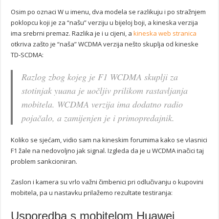
Osim po oznaci W u imenu, dva modela se razlikuju i po stražnjem
poklopcu koji je za “našu” verziju u bijeloj boji, a kineska verzija
ima srebrni premaz. Razlika je i u cijeni, a
kineska web stranica
otkriva zašto je “naša” WCDMA verzija nešto skuplja od kineske
TD-SCDMA:
Razlog zbog kojeg je F1 WCDMA skuplji za
stotinjak yuana je uočljiv prilikom rastavljanja
mobitela. WCDMA verzija ima dodatno radio
pojačalo, a zamijenjen je i primopredajnik.
Koliko se sjećam, vidio sam na kineskim forumima kako se vlasnici
F1
žale na nedovoljno jak signal. Izgleda da je u WCDMA inačici taj
problem sankcioniran.
Zaslon i kamera su vrlo važni čimbenici pri odlučivanju o kupovini
mobitela, pa u nastavku prilažemo rezultate testiranja:
Usporedba s mobitelom Huawei