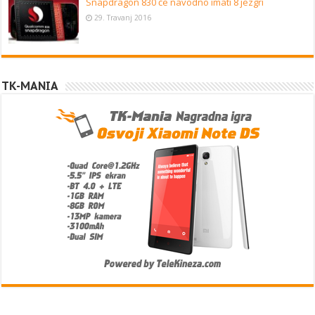
Snapdragon 830 će navodno imati 8 jezgri
29. Travanj 2016
TK-MANIA