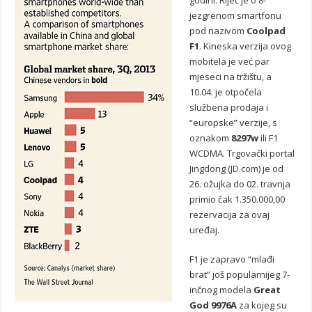
jezgrenom smartfonu
pod nazivom
Coolpad
F1
. Kineska verzija ovog
mobitela je već par
mjeseci na tržištu, a
10.04. je otpočela
službena prodaja i
“europske” verzije, s
oznakom
8297w
ili F1
WCDMA. Trgovački portal
Jingdong (JD.com) je od
26. ožujka do 02. travnja
primio čak 1.350.000,00
rezervacija za ovaj
uređaj.
F1 je zapravo “mlađi
brat” još popularnijeg 7-
inčnog modela
Great
God 9976A
za kojeg su