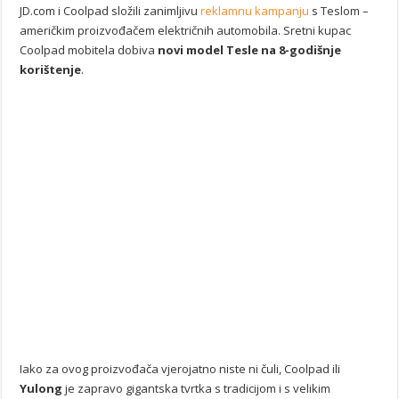
JD.com i Coolpad složili zanimljivu
reklamnu kampanju
s Teslom –
američkim proizvođačem električnih automobila. Sretni kupac
Coolpad mobitela dobiva
novi model Tesle na 8-godišnje
korištenje
.
Iako za ovog proizvođača vjerojatno niste ni čuli, Coolpad ili
Yulong
je zapravo gigantska tvrtka s tradicijom i s velikim