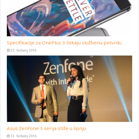
Specifikacije za OnePlus 3 čekaju službenu potvrdu
25. Svibanj 2016
Asus ZenFone 3 serija stiže u lipnju
12. Svibanj 2016