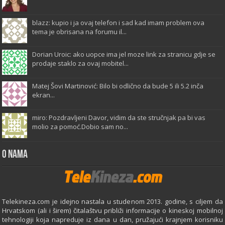
blazz: kupio i ja ovaj telefon i sad kad imam problem ova
tema je obrisana na forumu il...
Dorian Uroic: ako uopce ima jel moze link za stranicu gdje se
prodaje staklo za ovaj mobitel...
Matej Šovi Martinović: Bilo bi odlično da bude 5 ili 5.2 inča
ekran...
miro: Pozdravljeni Davor, vidim da ste stručnjak pa bi vas
molio za pomoć.Dobio sam no...
O Nama
Telekineza.com je idejno nastala u studenom 2013. godine, s ciljem da
Hrvatskom (ali i širem) čitalaštvu približi informacije o kineskoj mobilnoj
tehnologiji koja napreduje iz dana u dan, pružajući krajnjem korisniku