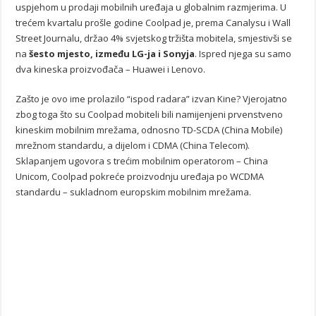
uspjehom u prodaji mobilnih uređaja u globalnim razmjerima. U
trećem kvartalu prošle godine Coolpad je, prema Canalysu i Wall
Street Journalu, držao 4% svjetskog tržišta mobitela, smjestivši se
na
šesto mjesto, između LG-ja i Sonyja
. Ispred njega su samo
dva kineska proizvođača – Huawei i Lenovo.
Zašto je ovo ime prolazilo “ispod radara” izvan Kine? Vjerojatno
zbog toga što su Coolpad mobiteli bili namijenjeni prvenstveno
kineskim mobilnim mrežama, odnosno TD-SCDA (China Mobile)
mrežnom standardu, a dijelom i CDMA (China Telecom).
Sklapanjem ugovora s trećim mobilnim operatorom – China
Unicom, Coolpad pokreće proizvodnju uređaja po WCDMA
standardu – sukladnom europskim mobilnim mrežama.