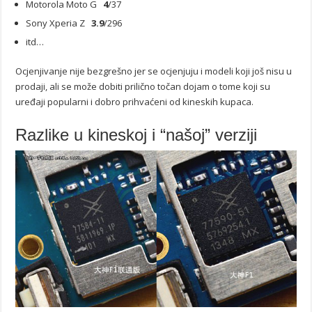
Motorola Moto G
4
/37
Sony Xperia Z
3.9
/296
itd…
Ocjenjivanje nije bezgrešno jer se ocjenjuju i modeli koji još nisu u
prodaji, ali se može dobiti prilično točan dojam o tome koji su
uređaji popularni i dobro prihvaćeni od kineskih kupaca.
Razlike u kineskoj i “našoj” verziji