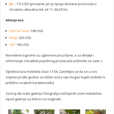
JD
– 172 USD (provjeriti, jer je opcija dostave proizvoda u
Hrvatsku aktualna tek od 11. 04.2014.)
Aliexpress:
Eternal Team
198 USD
Meije
203 USD
SNT
190 USD
Navedene trgovine su uglavnom pouzdane, a za detalje i
informacije o kvaliteti pojedinog prodavača pobrinite se sami :).
Sljedeća tura mobitela izlazi 17.04. Zanimljivo je da se u ovo
vrijeme prošle godine za sličan iznos nije mogao kupiti mobitel ni
približno ovakvih karakteristika
Za kraj ide mala galerija fotografija načinjenih ovim mobitelom.
Ispod galerije su linkovi na originale.