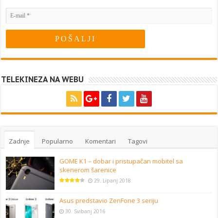
TELEKINEZA NA WEBU
Zadnje
Popularno
Komentari
Tagovi
GOME K1 – dobar i pristupačan mobitel sa
skenerom šarenice
29. Lipanj 2018
Asus predstavio ZenFone 3 seriju
30. Svibanj 2016