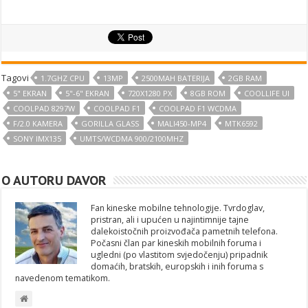
Tagovi
1.7GHZ CPU
13MP
2500MAH BATERIJA
2GB RAM
5" EKRAN
5"-6" EKRAN
720X1280 PX
8GB ROM
COOLLIFE UI
COOLPAD 8297W
COOLPAD F1
COOLPAD F1 WCDMA
F/2.0 KAMERA
GORILLA GLASS
MALI450-MP4
MTK6592
SONY IMX135
UMTS/WCDMA 900/2100MHZ
O AUTORU DAVOR
Fan kineske mobilne tehnologije. Tvrdoglav,
pristran, ali i upućen u najintimnije tajne
dalekoistočnih proizvođača pametnih telefona.
Počasni član par kineskih mobilnih foruma i
ugledni (po vlastitom svjedočenju) pripadnik
domaćih, bratskih, europskih i inih foruma s
navedenom tematikom.