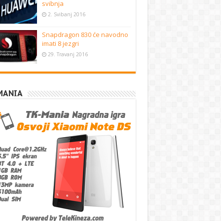
svibnja
2. Svibanj 2016
Snapdragon 830 će navodno
imati 8 jezgri
29. Travanj 2016
MANIA