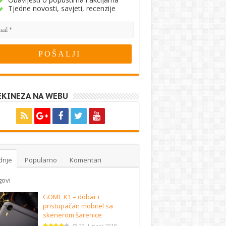
Tjedne novosti, savjeti, recenzije
EKINEZA NA WEBU
dnje
Popularno
Komentari
govi
GOME K1 – dobar i
pristupačan mobitel sa
skenerom šarenice