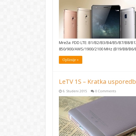
Mreža: FDD LTE: B1/B2/B3/B4/B5/B7/B8/B
850/900/AWS/1900/2100 MHz (B19/B8/B6/
Opširnije »
LeTV 1S – Kratka usporedb
6. Studeni 2015
0 Comments