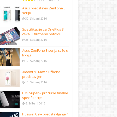
29. Lipanj 2018
Asus predstavio ZenFone 3
seriju
30. Svibanj 2016
Specifikacije za OnePlus 3
čekaju službenu potvrdu
25. Svibanj 2016
Asus ZenFone 3 serija stiže u
lipnju
12. Svibanj 2016
Xiaomi Mi Max službeno
predstavljen
10. Svibanj 2016
UMi Super – procurile finalne
specifikacije
6. Svibanj 2016
Huawei G9 – predstavljanje 4.