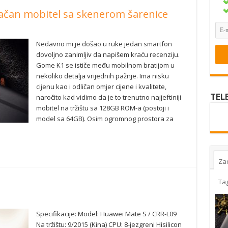
ačan mobitel sa skenerom šarenice
Nedavno mi je došao u ruke jedan smartfon
dovoljno zanimljiv da napišem kraću recenziju.
Gome K1 se ističe među mobilnom bratijom u
nekoliko detalja vrijednih pažnje. Ima nisku
cijenu kao i odličan omjer cijene i kvalitete,
TEL
naročito kad vidimo da je to trenutno najjeftiniji
mobitel na tržištu sa 128GB ROM-a (postoji i
model sa 64GB). Osim ogromnog prostora za
Za
Ta
Specifikacije: Model: Huawei Mate S / CRR-L09
Na tržištu: 9/2015 (Kina) CPU: 8-jezgreni Hisilicon