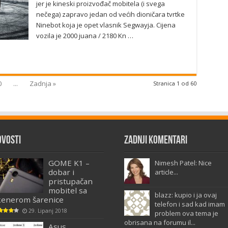
jer je kineski proizvođač mobitela (i svega
nečega) zapravo jedan od većih dioničara tvrtke
Ninebot koja je opet vlasnik Segwayja. Cijena
vozila je 2000 juana / 2180 Kn …
0
...
Zadnja »
Stranica 1 od 60
ovosti
Zadnji komentari
GOME K1 –
Nimesh Patel: Nice
dobar i
article...
pristupačan
mobitel sa
blazz: kupio i ja ovaj
kenerom šarenice
telefon i sad kad imam
29. Lipanj 2018
problem ova tema je
obrisana na forumu il...
Asus