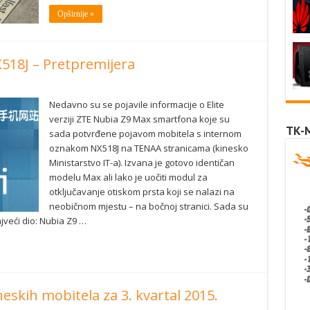
Opširnije »
X518J – Pretpremijera
Nedavno su se pojavile informacije o Elite
verziji ZTE Nubia Z9 Max smartfona koje su
TK-
sada potvrđene pojavom mobitela s internom
oznakom NX518J na TENAA stranicama (kinesko
Ministarstvo IT-a). Izvana je gotovo identičan
modelu Max ali lako je uočiti modul za
otključavanje otiskom prsta koji se nalazi na
neobičnom mjestu – na bočnoj stranici. Sada su
jveći dio: Nubia Z9 …
eskih mobitela za 3. kvartal 2015.