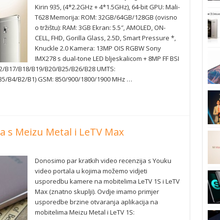
Kirin 935, (4*2.2GHz + 4*1.5GHz), 64-bit GPU: Mali-
T628 Memorija: ROM: 32GB/64GB/128GB (ovisno
o tržištu): RAM: 3GB Ekran: 5.5″, AMOLED, ON-
CELL, FHD, Gorilla Glass, 2.5D, Smart Pressure *,
Knuckle 2.0 Kamera: 13MP OIS RGBW Sony
IMX278 s dual-tone LED bljeskalicom + 8MP FF BSI
12/B17/B18/B19/B20/B25/B26/B28 UMTS:
B5/B4/B2/B1) GSM: 850/900/1800/1900 MHz …
a s Meizu Metal i LeTV Max
Donosimo par kratkih video recenzija s Youku
video portala u kojima možemo vidjeti
usporedbu kamere na mobitelima LeTV 1S i LeTV
Max (znatno skuplji). Ovdje imamo primjer
usporedbe brzine otvaranja aplikacija na
mobitelima Meizu Metal i LeTV 1S: