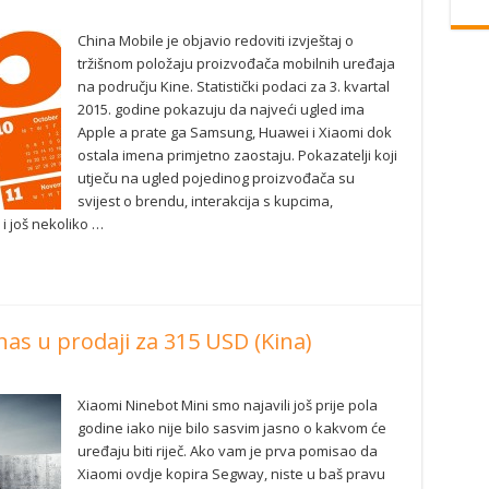
China Mobile je objavio redoviti izvještaj o
tržišnom položaju proizvođača mobilnih uređaja
na području Kine. Statistički podaci za 3. kvartal
2015. godine pokazuju da najveći ugled ima
Apple a prate ga Samsung, Huawei i Xiaomi dok
ostala imena primjetno zaostaju. Pokazatelji koji
utječu na ugled pojedinog proizvođača su
svijest o brendu, interakcija s kupcima,
i još nekoliko …
as u prodaji za 315 USD (Kina)
Xiaomi Ninebot Mini smo najavili još prije pola
godine iako nije bilo sasvim jasno o kakvom će
uređaju biti riječ. Ako vam je prva pomisao da
Xiaomi ovdje kopira Segway, niste u baš pravu