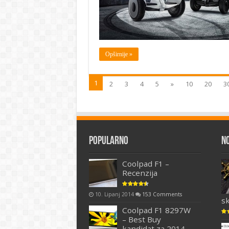
Opširnije »
1
2
3
4
5
»
10
20
3
Popularno
N
Coolpad F1 –
Recenzija
10. Lipanj 2014
153 Comments
s
Coolpad F1 8297W
– Best Buy
kandidat za 2014.