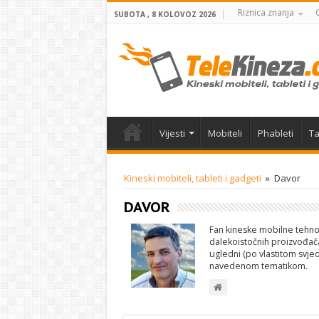
Riznica znanja
SUBOTA , 8 KOLOVOZ 2026
Vijesti
Mobiteli
Phableti
Ta
Kineski mobiteli, tableti i gadgeti
»
Davor
DAVOR
Fan kineske mobilne tehnolo
dalekoistočnih proizvođača
ugledni (po vlastitom svje
navedenom tematikom.