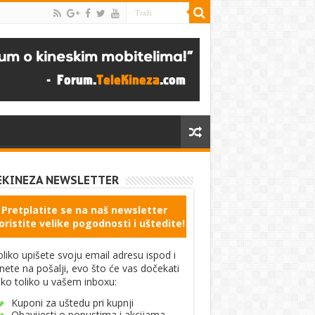
EKINEZA NEWSLETTER
Pretplatite se na naš newsletter
oristite velike pogodnosti i uštedite!
liko upišete svoju email adresu ispod i
knete na pošalji, evo što će vas dočekati
ko toliko u vašem inboxu:
Kuponi za uštedu pri kupnji
Obavijesti o popustima i akcijama