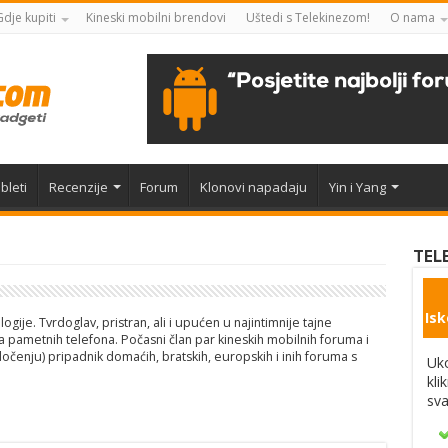
Gdje kupiti
Kineski mobilni brendovi
Uštedi s Telekinezom!
O nama
bleti
Recenzije
Forum
Klonovi napadaju
Yin i Yang
TEL
Isk
gije. Tvrdoglav, pristran, ali i upućen u najintimnije tajne
 pametnih telefona. Počasni član par kineskih mobilnih foruma i
dočenju) pripadnik domaćih, bratskih, europskih i inih foruma s
Uko
kli
sva