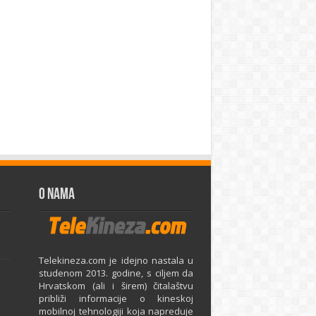
O Nama
Telekineza.com je idejno nastala u
studenom 2013. godine, s ciljem da
Hrvatskom (ali i širem) čitalaštvu
približi informacije o kineskoj
mobilnoj tehnologiji koja napreduje