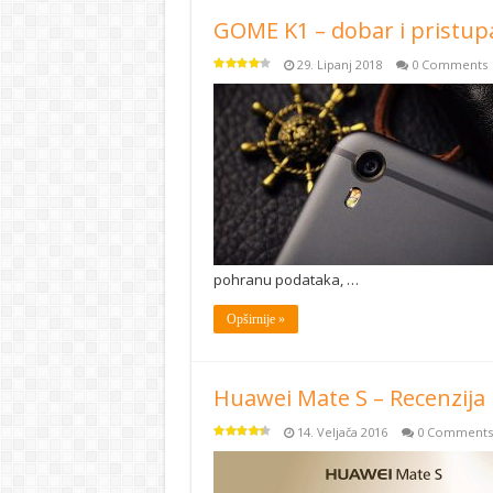
GOME K1 – dobar i pristup
29. Lipanj 2018
0 Comments
pohranu podataka, …
Opširnije »
Huawei Mate S – Recenzija
14. Veljača 2016
0 Comments