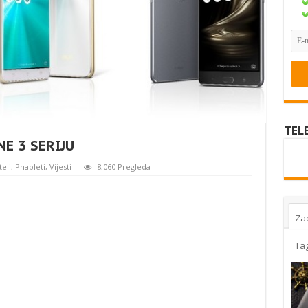
TEL
E 3 SERIJU
eli
,
Phableti
,
Vijesti
8,060 Pregleda
Za
Ta