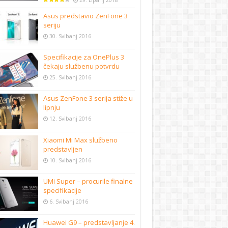
29. Lipanj 2018
Asus predstavio ZenFone 3
seriju
30. Svibanj 2016
Specifikacije za OnePlus 3
čekaju službenu potvrdu
25. Svibanj 2016
Asus ZenFone 3 serija stiže u
lipnju
12. Svibanj 2016
Xiaomi Mi Max službeno
predstavljen
10. Svibanj 2016
UMi Super – procurile finalne
specifikacije
6. Svibanj 2016
Huawei G9 – predstavljanje 4.