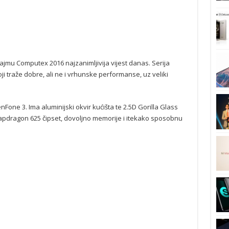
ajmu Computex 2016 najzanimljivija vijest danas. Serija
i traže dobre, ali ne i vrhunske performanse, uz veliki
one 3. Ima aluminijski okvir kućišta te 2.5D Gorilla Glass
Snapdragon 625 čipset, dovoljno memorije i itekako sposobnu