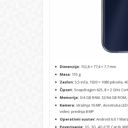
Dimenzije:
152,6 × 77,4 × 7,7 mm
Masa:
155 g
Zaslon:
5,5 inča, 1920 × 1080 piksela, 4
Čipset:
Snapdragon 625, 8 × 2 GHz Cor
Memorija:
3/4 GB RAM, 32/64 GB ROM, 
Kamera:
stražnja 16 MP, dvostruka LED 
video; prednja 8 MP
Operativni sustav:
Android 6.0.1 Mar
Povezivanje:
2G, 3G, 4G (LTE Cat.6), Wi