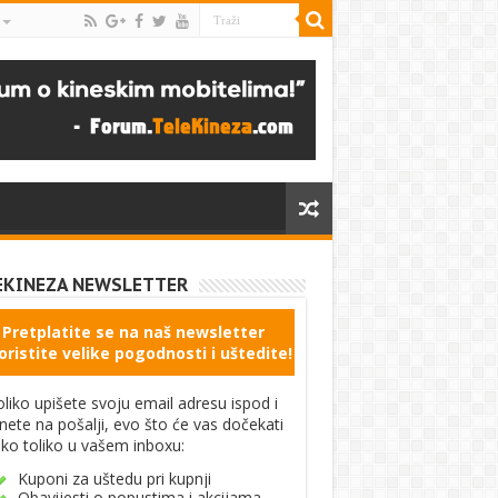
EKINEZA NEWSLETTER
Pretplatite se na naš newsletter
oristite velike pogodnosti i uštedite!
liko upišete svoju email adresu ispod i
knete na pošalji, evo što će vas dočekati
ko toliko u vašem inboxu:
Kuponi za uštedu pri kupnji
Obavijesti o popustima i akcijama