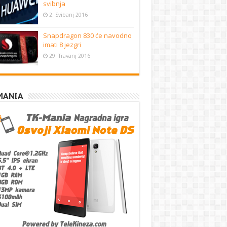
svibnja
2. Svibanj 2016
Snapdragon 830 će navodno
imati 8 jezgri
29. Travanj 2016
MANIA