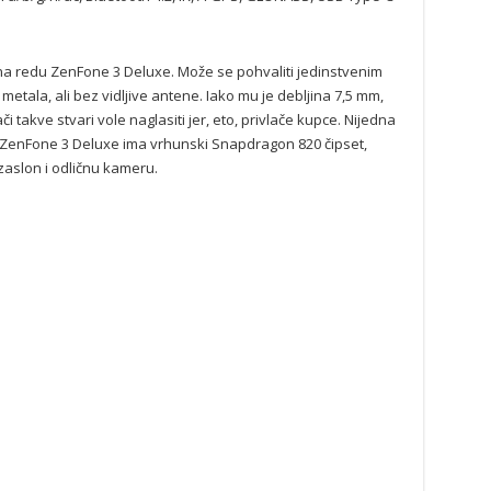
 na redu ZenFone 3 Deluxe. Može se pohvaliti jedinstvenim
metala, ali bez vidljive antene. Iako mu je debljina 7,5 mm,
i takve stvari vole naglasiti jer, eto, privlače kupce. Nijedna
ZenFone 3 Deluxe ima vrhunski Snapdragon 820 čipset,
zaslon i odličnu kameru.