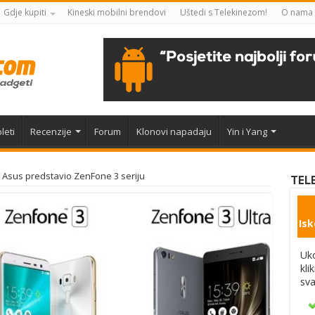
Gdje kupiti
Kineski mobilni brendovi
Uštedi s Telekinezom!
O nama
leti
Recenzije
Forum
Klonovi napadaju
Yin i Yang
Asus predstavio ZenFone 3 seriju
TEL
Isk
Uko
kli
sva