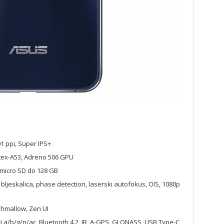
01 ppi, Super IPS+
tex-A53, Adreno 506 GPU
micro SD do 128 GB
bljeskalica, phase detection, laserski autofokus, OIS, 1080p
shmallow, Zen UI
Fi a/b/g/n/ac, Bluetooth 4.2, IR, A-GPS, GLONASS, USB Type-C