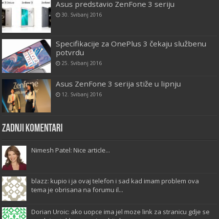
Asus predstavio ZenFone 3 seriju
30. Svibanj 2016
Specifikacije za OnePlus 3 čekaju službenu
potvrdu
25. Svibanj 2016
Asus ZenFone 3 serija stiže u lipnju
12. Svibanj 2016
Zadnji komentari
Nimesh Patel: Nice article...
blazz: kupio i ja ovaj telefon i sad kad imam problem ova
tema je obrisana na forumu il...
Dorian Uroic: ako uopce ima jel moze link za stranicu gdje se