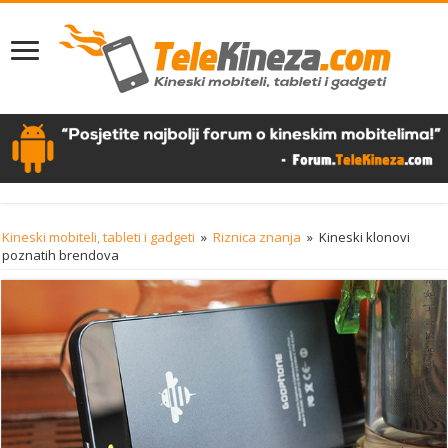
Kineski mobiteli, tableti i gadgeti
»
Riznica znanja
»
Kineski klonovi
poznatih brendova