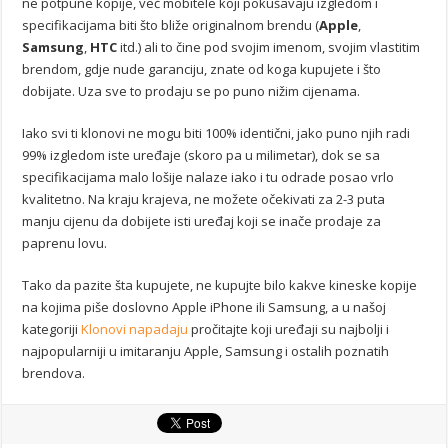
ne potpune kopije, već mobitele koji pokušavaju izgledom i
specifikacijama biti što bliže originalnom brendu (
Apple
,
Samsung
,
HTC
itd.) ali to čine pod svojim imenom, svojim vlastitim
brendom, gdje nude garanciju, znate od koga kupujete i što
dobijate. Uza sve to prodaju se po puno nižim cijenama.
Iako svi ti klonovi ne mogu biti 100% identični, jako puno njih radi
99% izgledom iste uređaje (skoro pa u milimetar), dok se sa
specifikacijama malo lošije nalaze iako i tu odrade posao vrlo
kvalitetno. Na kraju krajeva, ne možete očekivati za 2-3 puta
manju cijenu da dobijete isti uređaj koji se inače prodaje za
paprenu lovu.
Tako da pazite šta kupujete, ne kupujte bilo kakve kineske kopije
na kojima piše doslovno Apple iPhone ili Samsung, a u našoj
kategoriji
Klonovi napadaju
pročitajte koji uređaji su najbolji i
najpopularniji u imitaranju Apple, Samsung i ostalih poznatih
brendova.