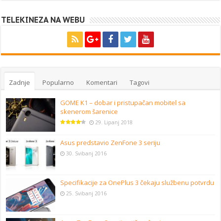
TELEKINEZA NA WEBU
Zadnje
Popularno
Komentari
Tagovi
GOME K1 – dobar i pristupačan mobitel sa
skenerom šarenice
29. Lipanj 2018
Asus predstavio ZenFone 3 seriju
30. Svibanj 2016
Specifikacije za OnePlus 3 čekaju službenu potvrdu
25. Svibanj 2016