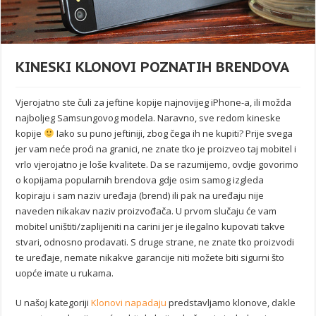
KINESKI KLONOVI POZNATIH BRENDOVA
Vjerojatno ste čuli za jeftine kopije najnovijeg iPhone-a, ili možda
najboljeg Samsungovog modela. Naravno, sve redom kineske
kopije
Iako su puno jeftiniji, zbog čega ih ne kupiti? Prije svega
jer vam neće proći na granici, ne znate tko je proizveo taj mobitel i
vrlo vjerojatno je loše kvalitete. Da se razumijemo, ovdje govorimo
o kopijama popularnih brendova gdje osim samog izgleda
kopiraju i sam naziv uređaja (brend) ili pak na uređaju nije
naveden nikakav naziv proizvođača. U prvom slučaju će vam
mobitel uništiti/zaplijeniti na carini jer je ilegalno kupovati takve
stvari, odnosno prodavati. S druge strane, ne znate tko proizvodi
te uređaje, nemate nikakve garancije niti možete biti sigurni što
uopće imate u rukama.
U našoj kategoriji
Klonovi napadaju
predstavljamo klonove, dakle