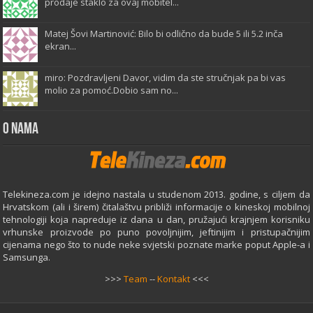
prodaje staklo za ovaj mobitel...
Matej Šovi Martinović: Bilo bi odlično da bude 5 ili 5.2 inča
ekran...
miro: Pozdravljeni Davor, vidim da ste stručnjak pa bi vas
molio za pomoć.Dobio sam no...
O Nama
Telekineza.com je idejno nastala u studenom 2013. godine, s ciljem da
Hrvatskom (ali i širem) čitalaštvu približi informacije o kineskoj mobilnoj
tehnologiji koja napreduje iz dana u dan, pružajući krajnjem korisniku
vrhunske proizvode po puno povoljnijim, jeftinijim i pristupačnijim
cijenama nego što to nude neke svjetski poznate marke poput Apple-a i
Samsunga.
>>>
Team
--
Kontakt
<<<