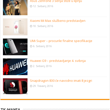
Asus ZenFone 3 serija stiže u lipnju
12. Svibanj 2016
Xiaomi Mi Max službeno predstavljen
10. Svibanj 2016
UMi Super – procurile finalne specifikacije
6. Svibanj 2016
Huawei G9 – predstavljanje 4. svibnja
2. Svibanj 2016
Snapdragon 830 će navodno imati 8 jezgri
29. Travanj 2016
TK-MANIA