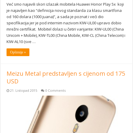
Već smo najavili skori izlazak mobitela Huawei Honor Play 5x koji
je najavljen kao “definicija novog standarda za klasu smartfona
od 160 dolara (1000 juana)”, a sada je poznat i veći dio
specifikacija jer je pod internim nazivom KIW-UL00 upravo dobio
mrežni certifikat. Mobitel dolazi u četiri varijante: KIW-UL00 (China
Unicom + Mobile), KIW-TL00 (China Mobile, KIW-CL (China Telecom) i
KIW-AL10 (sve …
Opširnije »
Meizu Metal predstavljen s cijenom od 175
USD
21. Listopad 2015
0 Comments