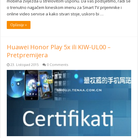
mobilna zvijezda u strelovitom usponu. Da vas podsjetimo, radi se
o trenutno najjačem kineskom imenu za Smart TV prijemnike i
online video servise a kako stvari stoje, uskoro bi …
Opširnije »
Huawei Honor Play 5x ili KIW-UL00 –
Pretpremijera
23. Listopad 2015
0 Comments