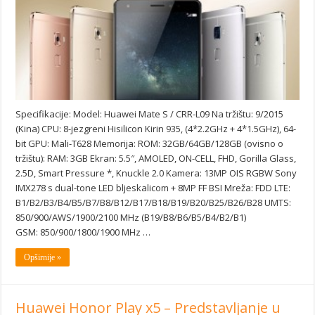
Specifikacije: Model: Huawei Mate S / CRR-L09 Na tržištu: 9/2015
(Kina) CPU: 8-jezgreni Hisilicon Kirin 935, (4*2.2GHz + 4*1.5GHz), 64-
bit GPU: Mali-T628 Memorija: ROM: 32GB/64GB/128GB (ovisno o
tržištu): RAM: 3GB Ekran: 5.5″, AMOLED, ON-CELL, FHD, Gorilla Glass,
2.5D, Smart Pressure *, Knuckle 2.0 Kamera: 13MP OIS RGBW Sony
IMX278 s dual-tone LED bljeskalicom + 8MP FF BSI Mreža: FDD LTE:
B1/B2/B3/B4/B5/B7/B8/B12/B17/B18/B19/B20/B25/B26/B28 UMTS:
850/900/AWS/1900/2100 MHz (B19/B8/B6/B5/B4/B2/B1)
GSM: 850/900/1800/1900 MHz …
Opširnije »
Huawei Honor Play x5 – Predstavljanje u