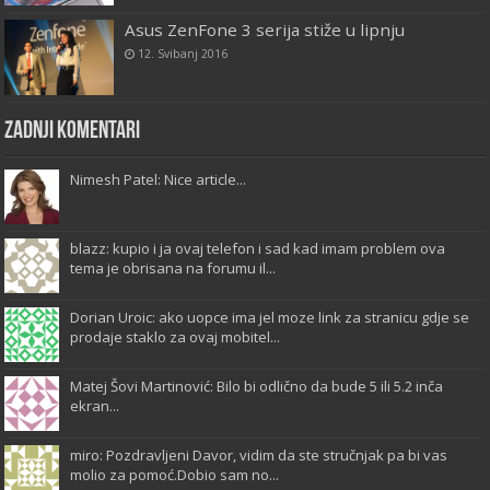
Asus ZenFone 3 serija stiže u lipnju
12. Svibanj 2016
Zadnji komentari
Nimesh Patel: Nice article...
blazz: kupio i ja ovaj telefon i sad kad imam problem ova
tema je obrisana na forumu il...
Dorian Uroic: ako uopce ima jel moze link za stranicu gdje se
prodaje staklo za ovaj mobitel...
Matej Šovi Martinović: Bilo bi odlično da bude 5 ili 5.2 inča
ekran...
miro: Pozdravljeni Davor, vidim da ste stručnjak pa bi vas
molio za pomoć.Dobio sam no...