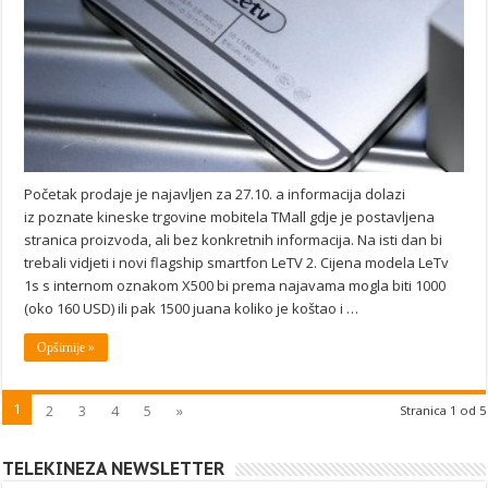
Početak prodaje je najavljen za 27.10. a informacija dolazi
iz poznate kineske trgovine mobitela TMall gdje je postavljena
stranica proizvoda, ali bez konkretnih informacija. Na isti dan bi
trebali vidjeti i novi flagship smartfon LeTV 2. Cijena modela LeTv
1s s internom oznakom X500 bi prema najavama mogla biti 1000
(oko 160 USD) ili pak 1500 juana koliko je koštao i …
Opširnije »
1
2
3
4
5
»
Stranica 1 od 5
TELEKINEZA NEWSLETTER