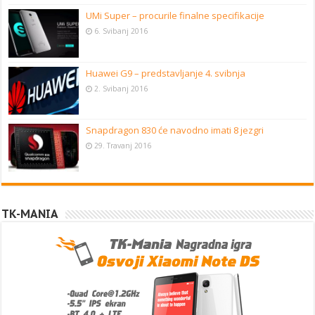
UMi Super – procurile finalne specifikacije
6. Svibanj 2016
Huawei G9 – predstavljanje 4. svibnja
2. Svibanj 2016
Snapdragon 830 će navodno imati 8 jezgri
29. Travanj 2016
TK-MANIA