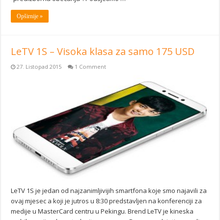
Opširnije »
LeTV 1S – Visoka klasa za samo 175 USD
27. Listopad 2015
1 Comment
LeTV 1S je jedan od najzanimljivijih smartfona koje smo najavili za
ovaj mjesec a koji je jutros u 8:30 predstavljen na konferenciji za
medije u MasterCard centru u Pekingu. Brend LeTV je kineska