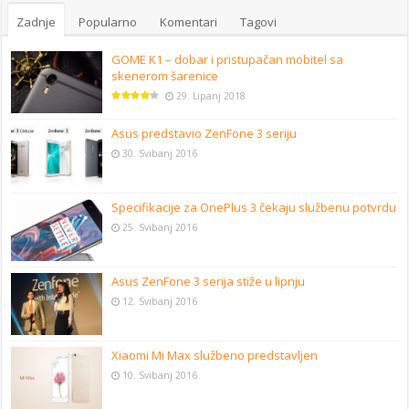
Zadnje
Popularno
Komentari
Tagovi
GOME K1 – dobar i pristupačan mobitel sa
skenerom šarenice
29. Lipanj 2018
Asus predstavio ZenFone 3 seriju
30. Svibanj 2016
Specifikacije za OnePlus 3 čekaju službenu potvrdu
25. Svibanj 2016
Asus ZenFone 3 serija stiže u lipnju
12. Svibanj 2016
Xiaomi Mi Max službeno predstavljen
10. Svibanj 2016