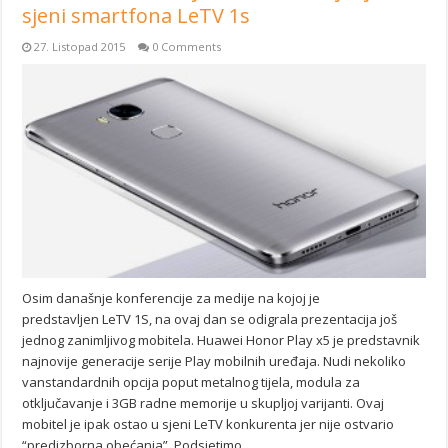
sjeni smartfona LeTV 1s
27. Listopad 2015
0 Comments
Osim današnje konferencije za medije na kojoj je
predstavljen LeTV 1S, na ovaj dan se odigrala prezentacija još
jednog zanimljivog mobitela. Huawei Honor Play x5 je predstavnik
najnovije generacije serije Play mobilnih uređaja. Nudi nekoliko
vanstandardnih opcija poput metalnog tijela, modula za
otključavanje i 3GB radne memorije u skupljoj varijanti. Ovaj
mobitel je ipak ostao u sjeni LeTV konkurenta jer nije ostvario
“predizborna obećanja”. Podsjetimo …