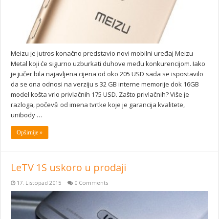
Meizu je jutros konačno predstavio novi mobilni uređaj Meizu
Metal koji će sigurno uzburkati duhove među konkurencijom. Iako
je jučer bila najavljena cijena od oko 205 USD sada se ispostavilo
da se ona odnosi na verziju s 32 GB interne memorije dok 16GB
model košta vrlo privlačnih 175 USD. Zašto privlačnih? Više je
razloga, počevši od imena tvrtke koje je garancija kvalitete,
unibody …
Opširnije »
LeTV 1S uskoro u prodaji
17. Listopad 2015
0 Comments