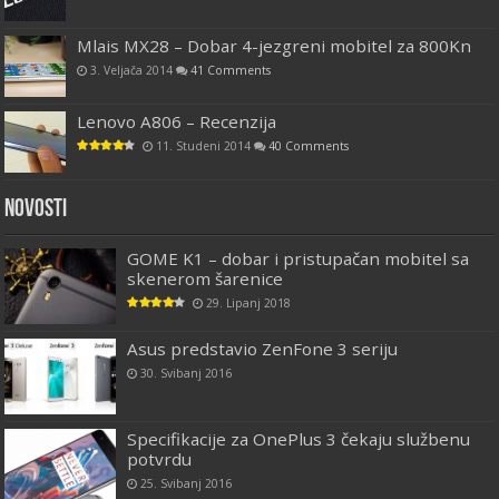
Mlais MX28 – Dobar 4-jezgreni mobitel za 800Kn
3. Veljača 2014
41 Comments
Lenovo A806 – Recenzija
11. Studeni 2014
40 Comments
Novosti
GOME K1 – dobar i pristupačan mobitel sa
skenerom šarenice
29. Lipanj 2018
Asus predstavio ZenFone 3 seriju
30. Svibanj 2016
Specifikacije za OnePlus 3 čekaju službenu
potvrdu
25. Svibanj 2016