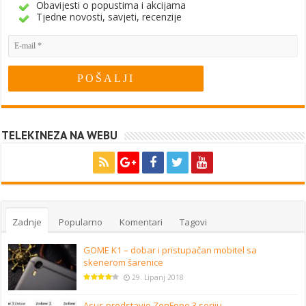
Obavijesti o popustima i akcijama
Tjedne novosti, savjeti, recenzije
TELEKINEZA NA WEBU
Zadnje
Popularno
Komentari
Tagovi
GOME K1 – dobar i pristupačan mobitel sa
skenerom šarenice
29. Lipanj 2018
Asus predstavio ZenFone 3 seriju