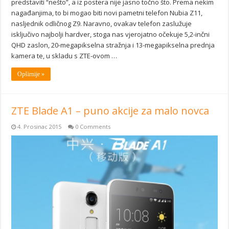
predstaviti “nešto”, a iz postera nije jasno točno što. Prema nekim
nagađanjima, to bi mogao biti novi pametni telefon Nubia Z11,
nasljednik odličnog Z9. Naravno, ovakav telefon zaslužuje
isključivo najbolji hardver, stoga nas vjerojatno očekuje 5,2-inčni
QHD zaslon, 20-megapikselna stražnja i 13-megapikselna prednja
kamera te, u skladu s ZTE-ovom …
Opširnije »
ZTE Blade A1 – puno akcije za malo novca
4. Prosinac 2015
0 Comments