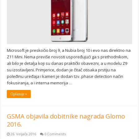
Microsoft je preskočio broj 9, a Nubia broj 10 i evo nas direktno na
Z11 Mini. Nema previše novosti uspoređujući ga s prethodnikom,
ali bilo je detalja koji su danas praktički obavezni, a u modelu Z9
su izostavljeni. Primjerice, dodan je čitač otisaka prstiju na
poleđinu uređaja i kameri je dodan tzv. phase detection način
fokusiranja, a i interna memorija …
Opširnije »
GSMA objavila dobitnike nagrada Glomo
2016.
26. Veljača 2016
0 Comments