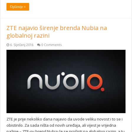
Opširnije »
ZTE najavio širenje brenda Nubia na
globalnoj razini
6. Siječanj 2016
0 Comments
ZTE je prije nekoliko dana najavio da uvode veliku novost i to se i
obistinilo. Za sada ništa od novih uređaja, ali vijest je vrijedna
pažnje – ZTE-ov brend Nubia će se proširiti na globalnoj razini, a tu