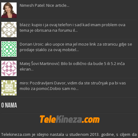
Nimesh Patel: Nice article...
blazz: kupio i ja ovaj telefon i sad kad imam problem ova
tema je obrisana na forumu il...
Dorian Uroic: ako uopce ima jel moze link za stranicu gdje se
prodaje staklo za ovaj mobitel...
Matej Šovi Martinović: Bilo bi odlično da bude 5 ili 5.2 inča
ekran...
miro: Pozdravljeni Davor, vidim da ste stručnjak pa bi vas
molio za pomoć.Dobio sam no...
O Nama
Telekineza.com je idejno nastala u studenom 2013. godine, s ciljem da