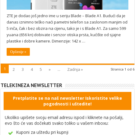
ZTE je dodao još jedno ime u seriju Blade – Blade A1. Budući da je
danas iznimno teško naći pametni telefon sa zaslonom manjim od
5 inča, čak i bez obzira na cijenu, tako je i s Blade A1. Za samo 599
yuana (656 kn) dobivate i senzor otiska prsta, kućište od sjajne
plastike i dobre kamere. Dimenzije: 142 x …
Opširnije »
1
2
3
4
5
»
...
Zadnja »
Stranica 1 od 6
TELEKINEZA NEWSLETTER
Pretplatite se na naš newsletter Iskoristite velike
pogodnosti i uštedite!
Ukoliko upišete svoju email adresu ispod i kliknete na pošalji,
evo što će vas dočekati svako toliko u vašem inboxu:
Kuponi za uštedu pri kupnji