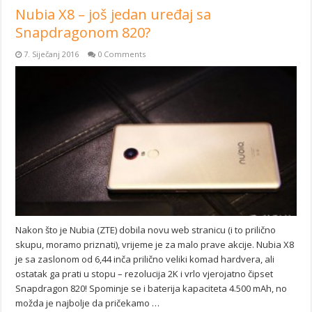
Nubia X8 – još jedan uređaj sa
Snapdragonom 820?
7. Siječanj 2016
0 Comments
Nakon što je Nubia (ZTE) dobila novu web stranicu (i to prilično
skupu, moramo priznati), vrijeme je za malo prave akcije. Nubia X8
je sa zaslonom od 6,44 inča prilično veliki komad hardvera, ali
ostatak ga prati u stopu – rezolucija 2K i vrlo vjerojatno čipset
Snapdragon 820! Spominje se i baterija kapaciteta 4.500 mAh, no
možda je najbolje da pričekamo …