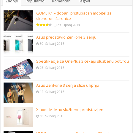
Zadnje
Popularno
Komentari
Tagovi
GOME K1 – dobar i pristupačan mobitel sa
skenerom šarenice
29. Lipanj 2018
Asus predstavio ZenFone 3 seriju
30. Svibanj 2016
Specifikacije za OnePlus 3 čekaju službenu potvrdu
25. Svibanj 2016
Asus ZenFone 3 serija stiže u lipnju
12. Svibanj 2016
Xiaomi Mi Max službeno predstavljen
10. Svibanj 2016