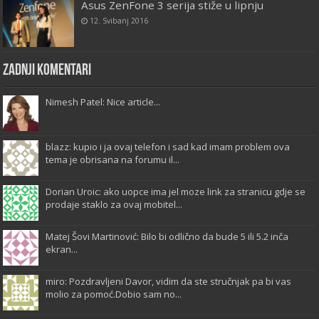
Asus ZenFone 3 serija stiže u lipnju
12. Svibanj 2016
Zadnji komentari
Nimesh Patel: Nice article...
blazz: kupio i ja ovaj telefon i sad kad imam problem ova
tema je obrisana na forumu il...
Dorian Uroic: ako uopce ima jel moze link za stranicu gdje se
prodaje staklo za ovaj mobitel...
Matej Šovi Martinović: Bilo bi odlično da bude 5 ili 5.2 inča
ekran...
miro: Pozdravljeni Davor, vidim da ste stručnjak pa bi vas
molio za pomoć.Dobio sam no...