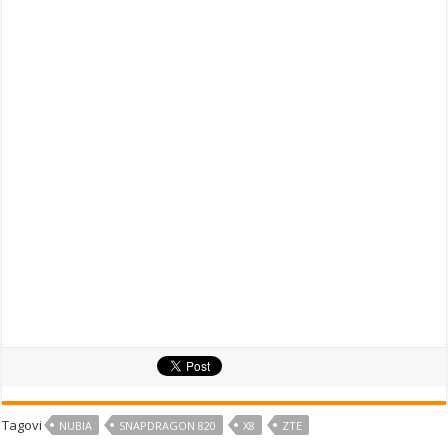
Tagovi
NUBIA
SNAPDRAGON 820
X8
ZTE