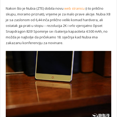
Nakon što je Nubia (ZTE) dobila novu
web stranicu
(i to prilično
skupu, moramo priznati), vrijeme je za malo prave akcije. Nubia X8
je sa zaslonom od 6,44 inča prilično veliki komad hardvera, ali
ostatak ga prati u stopu – rezolucija 2K i vrlo vjerojatno čipset
Snapdragon 820! Spominje se i baterija kapaciteta 4.500 mAh, no
možda je najbolje da pričekamo 18. siječnja kad Nubia ima
zakazanu konferenciju za novinare.