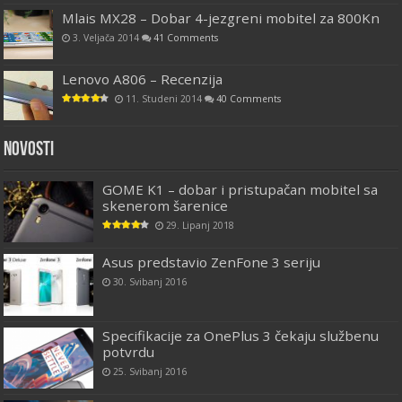
Mlais MX28 – Dobar 4-jezgreni mobitel za 800Kn
3. Veljača 2014
41 Comments
Lenovo A806 – Recenzija
11. Studeni 2014
40 Comments
Novosti
GOME K1 – dobar i pristupačan mobitel sa
skenerom šarenice
29. Lipanj 2018
Asus predstavio ZenFone 3 seriju
30. Svibanj 2016
Specifikacije za OnePlus 3 čekaju službenu
potvrdu
25. Svibanj 2016