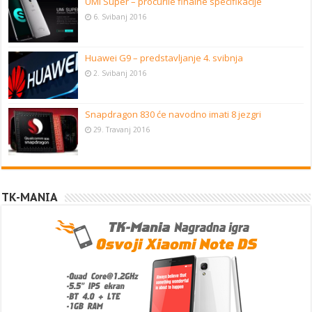
UMi Super – procurile finalne specifikacije
6. Svibanj 2016
Huawei G9 – predstavljanje 4. svibnja
2. Svibanj 2016
Snapdragon 830 će navodno imati 8 jezgri
29. Travanj 2016
TK-MANIA