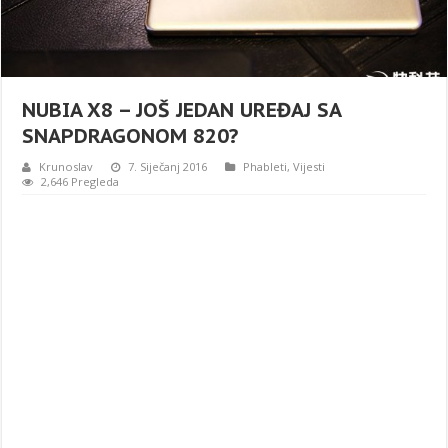
NUBIA X8 – JOŠ JEDAN UREĐAJ SA
SNAPDRAGONOM 820?
Krunoslav
7. Siječanj 2016
Phableti
,
Vijesti
2,646 Pregleda