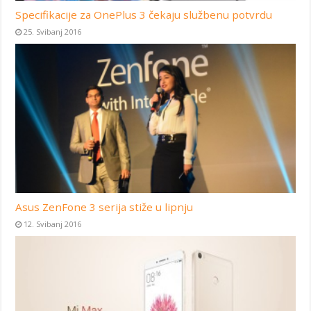
Specifikacije za OnePlus 3 čekaju službenu potvrdu
25. Svibanj 2016
Asus ZenFone 3 serija stiže u lipnju
12. Svibanj 2016