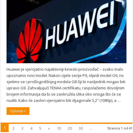
Huawei je vjerojatno najaktivniji kineski proizvođač – svako malo
upoznamo novi model. Nakon cijele serije P9, slijedi model G9, no
sjetimo se i prošlogodišnjeg modela G8 čiji bi nasljednik mogao biti
upravo G9. Zahvaljujući TENAA certifikatu, raspolažemo dovoljnim
brojem informacija da bi se zaokružila slika oko onoga što će se
nuditi. Kako će zaslon vjerojatno biti dijagonale 5,2″ (1080p), a …
Opširnije »
1
2
3
4
5
»
10
20
30
...
Stranica 1 od 41