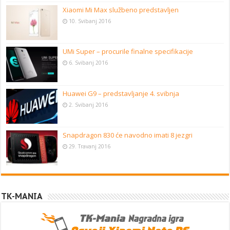
Xiaomi Mi Max službeno predstavljen
10. Svibanj 2016
UMi Super – procurile finalne specifikacije
6. Svibanj 2016
Huawei G9 – predstavljanje 4. svibnja
2. Svibanj 2016
Snapdragon 830 će navodno imati 8 jezgri
29. Travanj 2016
TK-MANIA