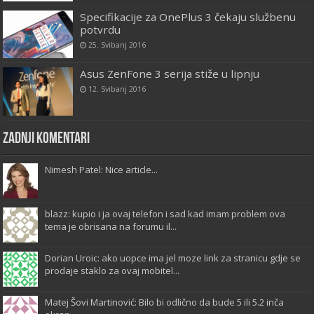
Specifikacije za OnePlus 3 čekaju službenu
potvrdu
25. Svibanj 2016
Asus ZenFone 3 serija stiže u lipnju
12. Svibanj 2016
Zadnji komentari
Nimesh Patel: Nice article...
blazz: kupio i ja ovaj telefon i sad kad imam problem ova
tema je obrisana na forumu il...
Dorian Uroic: ako uopce ima jel moze link za stranicu gdje se
prodaje staklo za ovaj mobitel...
Matej Šovi Martinović: Bilo bi odlično da bude 5 ili 5.2 inča