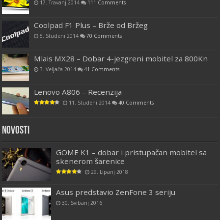
17. Travanj 2014
111 Comments
Coolpad F1 Plus – Brže od Bržeg
5. Studeni 2014
70 Comments
Mlais MX28 – Dobar 4-jezgreni mobitel za 800Kn
3. Veljača 2014
41 Comments
Lenovo A806 – Recenzija
11. Studeni 2014
40 Comments
Novosti
GOME K1 – dobar i pristupačan mobitel sa
skenerom šarenice
29. Lipanj 2018
Asus predstavio ZenFone 3 seriju
30. Svibanj 2016