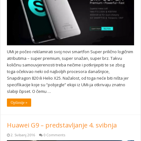
UMi je počeo reklamirati svoj novi smartfon Super prilično logičnim
atributima – super premium, super snažan, super brz. Takvu
količinu samouvjerenosti treba nečime i potkrijepiti te se zbog
toga očekivao neki od najboljih procesora današnjice,
Snapdragon 820 ili Helio X25. Nažalost, od toga neće biti ništa jer
specifikacije koje su “pobjegle” ekipi iz UMi-ja otkrivaju znatno
slabiji čipset. O čemu …
Opširnije »
Huawei G9 – predstavljanje 4. svibnja
2. Svibanj 2016
0 Comments