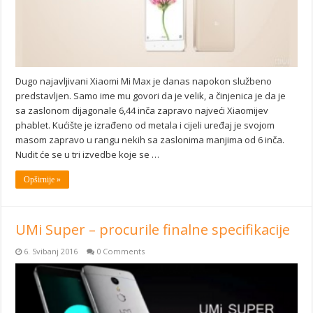
Dugo najavljivani Xiaomi Mi Max je danas napokon službeno
predstavljen. Samo ime mu govori da je velik, a činjenica je da je
sa zaslonom dijagonale 6,44 inča zapravo najveći Xiaomijev
phablet. Kućište je izrađeno od metala i cijeli uređaj je svojom
masom zapravo u rangu nekih sa zaslonima manjima od 6 inča.
Nudit će se u tri izvedbe koje se …
Opširnije »
UMi Super – procurile finalne specifikacije
6. Svibanj 2016
0 Comments