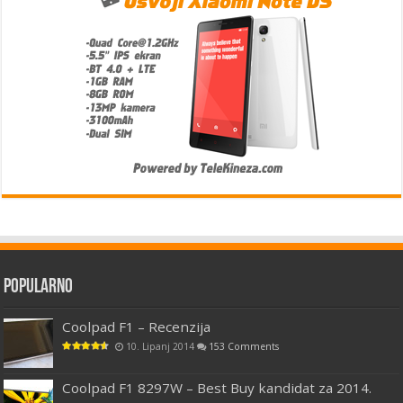
Popularno
Coolpad F1 – Recenzija
10. Lipanj 2014
153 Comments
Coolpad F1 8297W – Best Buy kandidat za 2014.