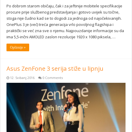
Po dobrom starom običaju, čak i za jeftinije mobitele specifikacije
procure prije službenog predstavljanja i gotovo uvijek su točne,
stoga nije čudno kad se to dogodi za jednoga od najočekivanijih.
OnePlus 3 je (već) treća generacija vrlo povoljnog flagshipa i
praktički se već zna sve o njemu. Najpouzdanije informacije su da
ima 5,5-inčni AMOLED zaslon rezolucije 1920 x 1080 piksela, …
Opširnije »
Asus ZenFone 3 serija stiže u lipnju
12. Svibanj 2016
0 Comments