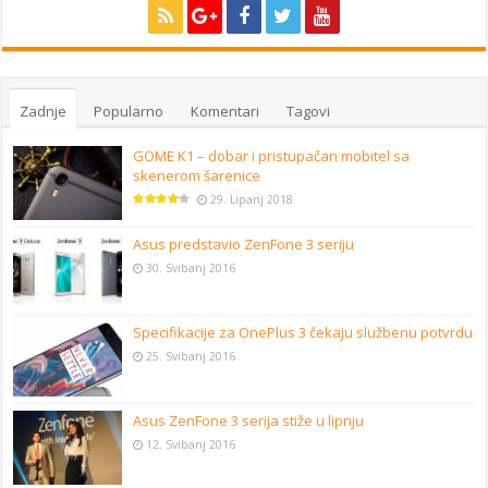
Zadnje
Popularno
Komentari
Tagovi
GOME K1 – dobar i pristupačan mobitel sa
skenerom šarenice
29. Lipanj 2018
Asus predstavio ZenFone 3 seriju
30. Svibanj 2016
Specifikacije za OnePlus 3 čekaju službenu potvrdu
25. Svibanj 2016
Asus ZenFone 3 serija stiže u lipnju
12. Svibanj 2016