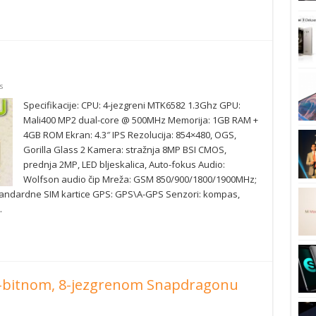
s
Specifikacije: CPU: 4-jezgreni MTK6582 1.3Ghz GPU:
Mali400 MP2 dual-core @ 500MHz Memorija: 1GB RAM +
4GB ROM Ekran: 4.3″ IPS Rezolucija: 854×480, OGS,
Gorilla Glass 2 Kamera: stražnja 8MP BSI CMOS,
prednja 2MP, LED bljeskalica, Auto-fokus Audio:
Wolfson audio čip Mreža: GSM 850/900/1800/1900MHz;
ndardne SIM kartice GPS: GPS\A-GPS Senzori: kompas,
…
64-bitnom, 8-jezgrenom Snapdragonu