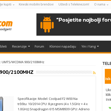
je kupiti
Kineski mobilni brendovi
Uštedi s Telekinezom!
O nama
bleti
Recenzije
Forum
Klonovi napadaju
Yin i Yang
ve: UMTS/WCDMA 900/2100MHz
TEL
900/2100MHZ
Isk
Uko
kli
Specifikacije: Model: Coolpad F2 W00 Na
sva
tržištu: 10/2014 CPU: 8-jezgreni (4 x 1.5GHz + 4 x
1.0GHz) Snapdragon 615 MSM8939 GPU: Adreno