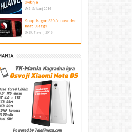
svibnja
2. Svibanj 2016
Snapdragon 830 će navodno
imati 8 jezgri
29. Travanj 2016
MANIA