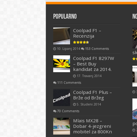
Popularno
N
Coolpad F1 –
Recenzija
10. Lipanj 2014
153 Comments
s
Coolpad F1 8297W
– Best Buy
kandidat za 2014.
17. Travanj 2014
111 Comments
Coolpad F1 Plus –
Brže od Bržeg
5. Studeni 2014
70 Comments
Mlais MX28 –
p
Dobar 4-jezgreni
mobitel za 800Kn