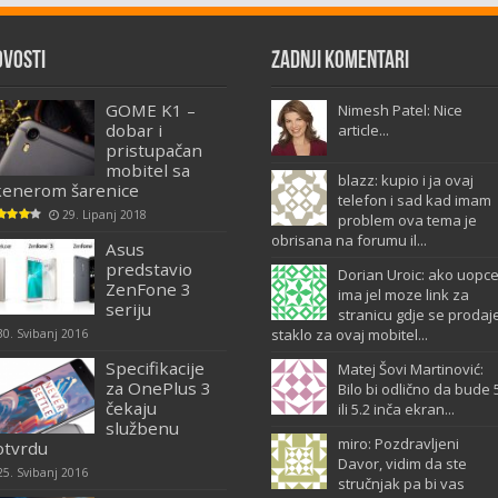
ovosti
Zadnji komentari
GOME K1 –
Nimesh Patel: Nice
dobar i
article...
pristupačan
mobitel sa
blazz: kupio i ja ovaj
kenerom šarenice
telefon i sad kad imam
29. Lipanj 2018
problem ova tema je
obrisana na forumu il...
Asus
predstavio
Dorian Uroic: ako uopc
ZenFone 3
ima jel moze link za
seriju
stranicu gdje se prodaj
staklo za ovaj mobitel...
30. Svibanj 2016
Specifikacije
Matej Šovi Martinović:
za OnePlus 3
Bilo bi odlično da bude 
čekaju
ili 5.2 inča ekran...
službenu
miro: Pozdravljeni
otvrdu
Davor, vidim da ste
25. Svibanj 2016
stručnjak pa bi vas