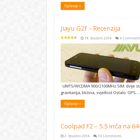
Opširnije »
Jiayu G2f – Recenzija
18. Studeni 2014
6 Comment
UMTS/WCDMA 900/2100MHz SIM: dvije sta
gravitacija, blizina, svjetlost Ostalo: GPS, 
Opširnije »
Coolpad F2 – 5.5 inča na 
2. Studeni 2014
10 Comments