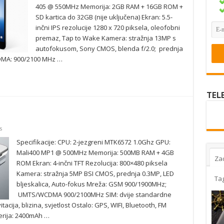
405 @ 550MHz Memorija: 2GB RAM + 16GB ROM +
SD kartica do 32GB (nije uključena) Ekran: 5.5-
inčni IPS rezolucije 1280 x 720 piksela, oleofobni
premaz, Tap to Wake Kamera: stražnja 13MP s
autofokusom, Sony CMOS, blenda f/2.0; prednja
MA: 900/2100 MHz …
TEL
s
Specifikacije: CPU: 2-jezgreni MTK6572 1.0Ghz GPU:
Mali400 MP1 @ 500MHz Memorija: 500MB RAM + 4GB
Za
ROM Ekran: 4-inčni TFT Rezolucija: 800×480 piksela
Kamera: stražnja 5MP BSI CMOS, prednja 0.3MP, LED
Ta
bljeskalica, Auto-fokus Mreža: GSM 900/1900MHz;
UMTS/WCDMA 900/2100MHz SIM: dvije standardne
cija, blizina, svjetlost Ostalo: GPS, WIFI, Bluetooth, FM
erija: 2400mAh …