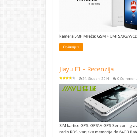
kamera 5MP Mreža: GSM + UMTS/3G/WCD
Opširnije »
Jiayu F1 – Recenzija
24. Studeni 2014
0 Comment
SIM kartice GPS: GPS\A-GPS Senzori: gravita
radio RDS, vanjska memorija do 64GB Bat