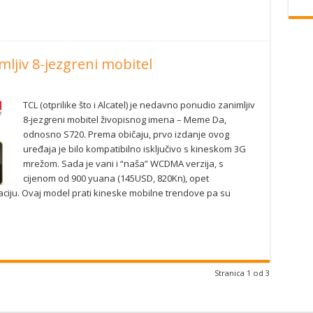
ljiv 8-jezgreni mobitel
TCL (otprilike što i Alcatel) je nedavno ponudio zanimljiv
8-jezgreni mobitel živopisnog imena – Meme Da,
odnosno S720. Prema običaju, prvo izdanje ovog
uređaja je bilo kompatibilno isključivo s kineskom 3G
mrežom. Sada je vani i “naša” WCDMA verzija, s
cijenom od 900 yuana (145USD, 820Kn), opet
iju. Ovaj model prati kineske mobilne trendove pa su
Stranica 1 od 3