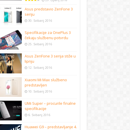
29. Lipanj 2018
Asus predstavio ZenFone 3
seriju
30. Svibanj 2016
Specifikacije za OnePlus 3
čekaju službenu potvrdu
25. Svibanj 2016
Asus ZenFone 3 serija stiže u
lipnju
12. Svibanj 2016
Xiaomi Mi Max službeno
predstavljen
10. Svibanj 2016
UMi Super – procurile finalne
specifikacije
6. Svibanj 2016
Huawei G9 – predstavljanje 4.