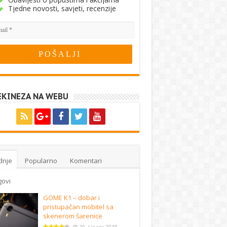
Tjedne novosti, savjeti, recenzije
EKINEZA NA WEBU
dnje
Popularno
Komentari
govi
GOME K1 – dobar i
pristupačan mobitel sa
skenerom šarenice