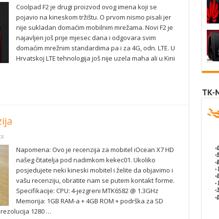
Coolpad F2 je drugi proizvod ovog imena koji se
pojavio na kineskom tržištu. O prvom nismo pisali jer
nije sukladan domaćim mobilnim mrežama. Novi F2 je
najavljen još prije mjesec dana i odgovara svim
domaćim mrežnim standardima pa i za 4G, odn. LTE. U
Hrvatskoj LTE tehnologija još nije uzela maha ali u Kini
TK-
ija
s
Napomena: Ovo je recenzija za mobitel iOcean X7 HD
našeg čitatelja pod nadimkom kekec01. Ukoliko
posjedujete neki kineski mobitel i želite da objavimo i
vašu recenziju, obratite nam se putem kontakt forme.
Specifikacije: CPU: 4-jezgreni MTK6582 @ 1.3GHz
Memorija: 1GB RAM-a + 4GB ROM + podrška za SD
, rezolucija 1280 …