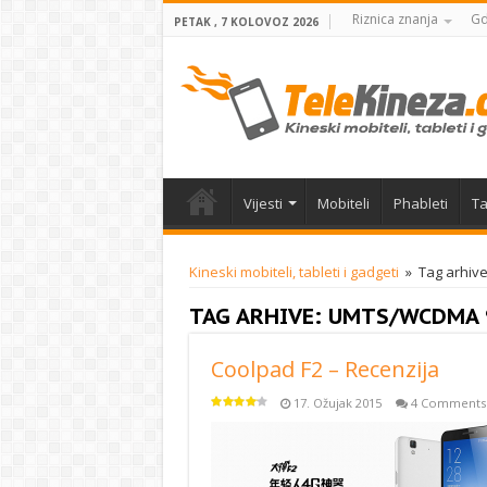
Riznica znanja
Gd
PETAK , 7 KOLOVOZ 2026
Vijesti
Mobiteli
Phableti
Ta
Kineski mobiteli, tableti i gadgeti
»
Tag arhi
TAG ARHIVE:
UMTS/WCDMA 
Coolpad F2 – Recenzija
17. Ožujak 2015
4 Comments