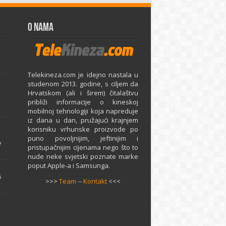
O Nama
Telekineza.com je idejno nastala u
studenom 2013. godine, s ciljem da
Hrvatskom (ali i širem) čitalaštvu
približi informacije o kineskoj
mobilnoj tehnologiji koja napreduje
iz dana u dan, pružajući krajnjem
e
korisniku vrhunske proizvode po
puno povoljnijim, jeftinijim i
e
pristupačnijim cijenama nego što to
nude neke svjetski poznate marke
poput Apple-a i Samsunga.
5
>>>
Team
--
Kontakt
<<<