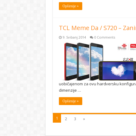
Opširnije »
TCL Meme Da / S720 – Zanim
9. Svibanj 2014
0 Comments
uobičajenom za ovu hardversku konfigurac
dimenzije …
Opširnije »
1
2
3
»