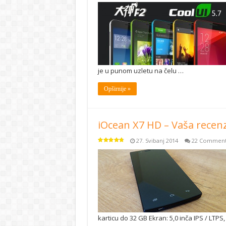
je u punom uzletu na čelu …
Opširnije »
iOcean X7 HD – Vaša recenz
27. Svibanj 2014
22 Comment
karticu do 32 GB Ekran: 5,0 inča IPS / LTPS