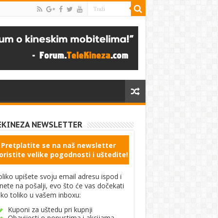
EKINEZA NEWSLETTER
Pretplatite se na naš newsletter
oristite velike pogodnosti i uštedite!
liko upišete svoju email adresu ispod i
knete na pošalji, evo što će vas dočekati
ko toliko u vašem inboxu:
Kuponi za uštedu pri kupnji
Obavijesti o popustima i akcijama