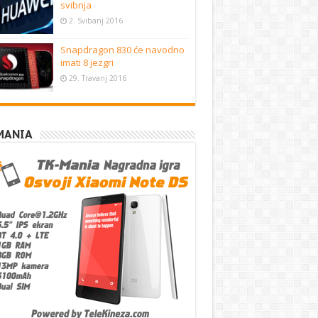
svibnja
2. Svibanj 2016
Snapdragon 830 će navodno
imati 8 jezgri
29. Travanj 2016
MANIA