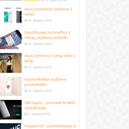
29. Lipanj 2018
Asus predstavio ZenFone 3
seriju
30. Svibanj 2016
Specifikacije za OnePlus 3
čekaju službenu potvrdu
25. Svibanj 2016
Asus ZenFone 3 serija stiže u
lipnju
12. Svibanj 2016
Xiaomi Mi Max službeno
predstavljen
10. Svibanj 2016
UMi Super – procurile finalne
specifikacije
6. Svibanj 2016
Huawei G9 – predstavljanje 4.