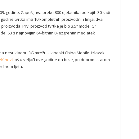
9. godine. Zapošljava preko 800 djelatnika od kojih 30 radi
. godine tvrtka ima 10 kompletnih proizvodnih linija, dva
 proizvoda. Prvi proizvod tvrtke je bio 3.5″ model G1
odel S3 s najnovijim 64-bitnim 8-jezgrenim mediatek
ma nesukladnu 3G mrežu – kineski China Mobile. Izlazak
eKinezi
još u veljači ove godine da bi se, po dobrom starom
edinom ljeta.