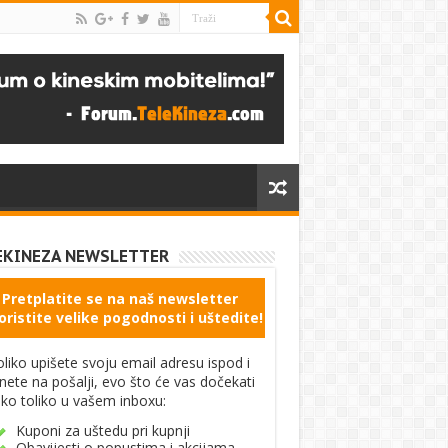
EKINEZA NEWSLETTER
Pretplatite se na naš newsletter
oristite velike pogodnosti i uštedite!
liko upišete svoju email adresu ispod i
knete na pošalji, evo što će vas dočekati
ko toliko u vašem inboxu:
Kuponi za uštedu pri kupnji
Obavijesti o popustima i akcijama