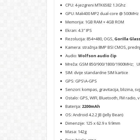
CPU: 4-jezgreni MTK6582 1.3Ghz
GPU: Mali400 MP2 dual-core @ 500MHz
Memorija: 1GB RAM + 4GB ROM
Ekran: 4.3″ IPS
Rezolucija: 854×480, OGS,
Gorilla Glass
Kamera: stražnja 8MP BSI CMOS, prednja
Audio:
Wolfson audio čip
Mreža: GSM 850/900/1800/1900MHz;
SIM: dvije standardne SIM kartice
GPS: GPS\A-GPS
Senzori: kompas, gravitacija, blizina, svj
Ostalo: GPS, WIFI, Bluetooth, FM radio,
Baterija:
2200mAh
OS: Android 4.2.2 JB (Jelly Bean)
Dimenzije: 125 x 62.9 x 9.9mm
Masa: 142g