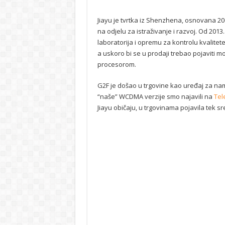
Jiayu je tvrtka iz Shenzhena, osnovana 200
na odjelu za istraživanje i razvoj. Od 2013
laboratorija i opremu za kontrolu kvalitete
a uskoro bi se u prodaji trebao pojaviti m
procesorom.
G2F je došao u trgovine kao uređaj za na
“naše” WCDMA verzije smo najavili na
Tel
Jiayu običaju, u trgovinama pojavila tek sr