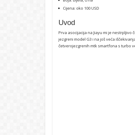
Boja: bijela, crna
Cijena: oko 100 USD
Uvod
Prva asocijacija na Jiayu mi je nestrpljivo
jezgreni model G3 i na još veća iščekivanj
četverojezgrenih mtk smartfona s turbo v