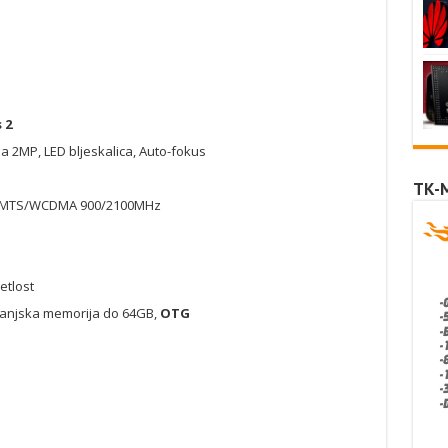
 2
 2MP, LED bljeskalica, Auto-fokus
TK-
 UMTS/WCDMA 900/2100MHz
etlost
 vanjska memorija do 64GB,
OTG