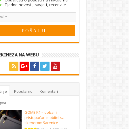
Tjedne novosti, savjeti, recenzije
EKINEZA NA WEBU
dnje
Popularno
Komentari
govi
GOME K1 – dobar i
pristupačan mobitel sa
skenerom šarenice