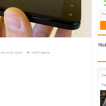
TEL
,
Recenzije
,
Vijesti
4,499 Pregleda
Za
Ta