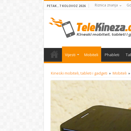
Riznica znanja
Gd
PETAK , 7 KOLOVOZ 2026
Vijesti
Mobiteli
Phableti
Tab
Kineski mobiteli, tableti i gadgeti
»
Mobiteli
»