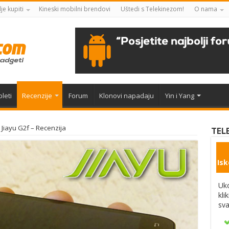
je kupiti
Kineski mobilni brendovi
Uštedi s Telekinezom!
O nama
leti
Recenzije
Forum
Klonovi napadaju
Yin i Yang
Jiayu G2f – Recenzija
TEL
Isk
Uko
kli
sva