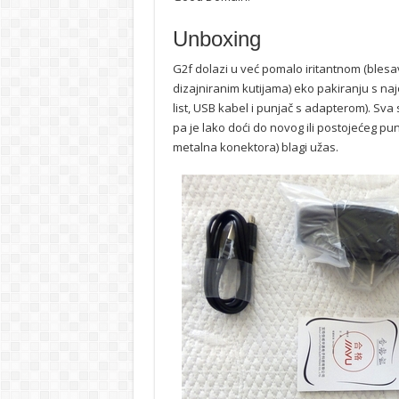
Unboxing
G2f dolazi u već pomalo iritantnom (blesav
dizajniranim kutijama) eko pakiranju s naj
list, USB kabel i punjač s adapterom). Sva
pa je lako doći do novog ili postojećeg pun
metalna konektora) blagi užas.