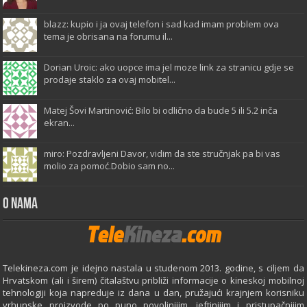
blazz: kupio i ja ovaj telefon i sad kad imam problem ova
tema je obrisana na forumu il...
Dorian Uroic: ako uopce ima jel moze link za stranicu gdje se
prodaje staklo za ovaj mobitel...
Matej Šovi Martinović: Bilo bi odlično da bude 5 ili 5.2 inča
ekran...
miro: Pozdravljeni Davor, vidim da ste stručnjak pa bi vas
molio za pomoć.Dobio sam no...
O Nama
Telekineza.com je idejno nastala u studenom 2013. godine, s ciljem da
Hrvatskom (ali i širem) čitalaštvu približi informacije o kineskoj mobilnoj
tehnologiji koja napreduje iz dana u dan, pružajući krajnjem korisniku
vrhunske proizvode po puno povoljnijim, jeftinijim i pristupačnijim