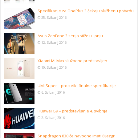
Specifikacije za OnePlus 3 čekaju službenu potvrdu
25. Svibanj 2016
Asus ZenFone 3 serija stiže u lipnju
12. Svibanj 2016
Xiaomi Mi Max službeno predstavljen
10. Svibanj 2016
UMi Super – procurile finalne specifikacije
6. Svibanj 2016
Huawei G9 – predstavljanje 4. svibnja
2. Svibanj 2016
Snapdragon 830 će navodno imati 8 jezgri