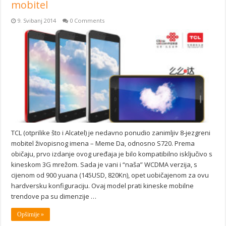
mobitel
9. Svibanj 2014
0 Comments
TCL (otprilike što i Alcatel) je nedavno ponudio zanimljiv 8-jezgreni
mobitel živopisnog imena – Meme Da, odnosno S720. Prema
običaju, prvo izdanje ovog uređaja je bilo kompatibilno isključivo s
kineskom 3G mrežom. Sada je vani i “naša” WCDMA verzija, s
cijenom od 900 yuana (145USD, 820Kn), opet uobičajenom za ovu
hardversku konfiguraciju. Ovaj model prati kineske mobilne
trendove pa su dimenzije …
Opširnije »