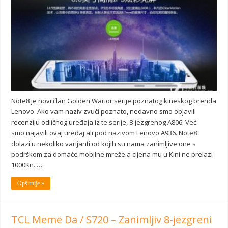
Note8 je novi član Golden Warior serije poznatog kineskog brenda
Lenovo. Ako vam naziv zvuči poznato, nedavno smo objavili
recenziju odličnog uređaja iz te serije, 8-jezgrenog A806. Već
smo najavili ovaj uređaj ali pod nazivom Lenovo A936. Note8
dolazi u nekoliko varijanti od kojih su nama zanimljive one s
podrškom za domaće mobilne mreže a cijena mu u Kini ne prelazi
1000Kn. …
Opširnije »
TCL Meme Da / S720 – Zanimljiv 8-jezgreni