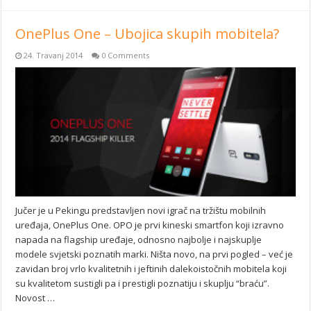
OnePlus One – Ubojica skupih mobitela?
24. Travanj 2014
0 Comments
Jučer je u Pekingu predstavljen novi igrač na tržištu mobilnih
uređaja, OnePlus One. OPO je prvi kineski smartfon koji izravno
napada na flagship uređaje, odnosno najbolje i najskuplje
modele svjetski poznatih marki. Ništa novo, na prvi pogled – već je
zavidan broj vrlo kvalitetnih i jeftinih dalekoistočnih mobitela koji
su kvalitetom sustigli pa i prestigli poznatiju i skuplju “braću”.
Novost …