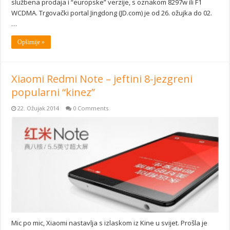
službena prodaja i “europske” verzije, s oznakom 8297w ili F1
WCDMA. Trgovački portal Jingdong (JD.com) je od 26. ožujka do 02.
…
Opširnije »
Xiaomi Redmi Note – jeftini 8-jezgreni
popularni “kinez”
22. Ožujak 2014
0 Comments
Mic po mic, Xiaomi nastavlja s izlaskom iz Kine u svijet. Prošla je