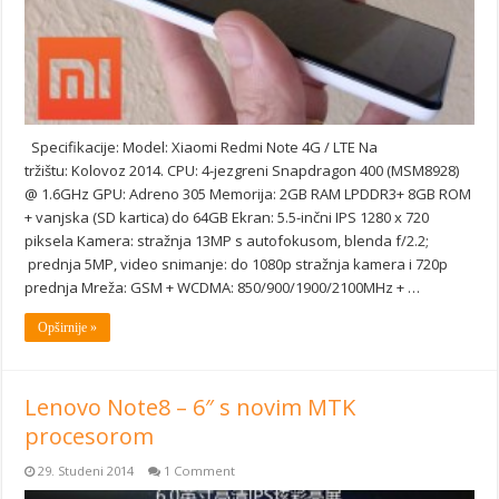
Specifikacije: Model: Xiaomi Redmi Note 4G / LTE Na
tržištu: Kolovoz 2014. CPU: 4-jezgreni Snapdragon 400 (MSM8928)
@ 1.6GHz GPU: Adreno 305 Memorija: 2GB RAM LPDDR3+ 8GB ROM
+ vanjska (SD kartica) do 64GB Ekran: 5.5-inčni IPS 1280 x 720
piksela Kamera: stražnja 13MP s autofokusom, blenda f/2.2;
prednja 5MP, video snimanje: do 1080p stražnja kamera i 720p
prednja Mreža: GSM + WCDMA: 850/900/1900/2100MHz + …
Opširnije »
Lenovo Note8 – 6″ s novim MTK
procesorom
29. Studeni 2014
1 Comment