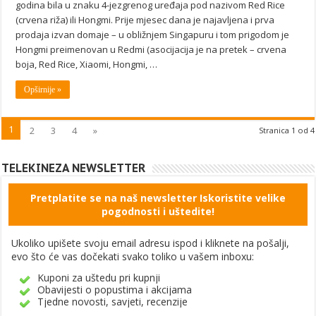
godina bila u znaku 4-jezgrenog uređaja pod nazivom Red Rice
(crvena riža) ili Hongmi. Prije mjesec dana je najavljena i prva
prodaja izvan domaje – u obližnjem Singapuru i tom prigodom je
Hongmi preimenovan u Redmi (asocijacija je na pretek – crvena
boja, Red Rice, Xiaomi, Hongmi, …
Opširnije »
1
2
3
4
»
Stranica 1 od 4
TELEKINEZA NEWSLETTER
Pretplatite se na naš newsletter Iskoristite velike
pogodnosti i uštedite!
Ukoliko upišete svoju email adresu ispod i kliknete na pošalji,
evo što će vas dočekati svako toliko u vašem inboxu:
Kuponi za uštedu pri kupnji
Obavijesti o popustima i akcijama
Tjedne novosti, savjeti, recenzije