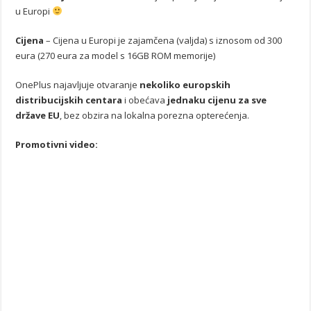
u Europi
Cijena
– Cijena u Europi je zajamčena (valjda) s iznosom od 300
eura (270 eura za model s 16GB ROM memorije)
OnePlus najavljuje otvaranje
nekoliko europskih
distribucijskih centara
i obećava
jednaku cijenu za sve
države EU
, bez obzira na lokalna porezna opterećenja.
Promotivni video: