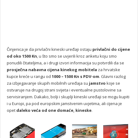
Činjenica je da privlačni kineski uređaji ostaju
privlačni do cijene
od oko 1500 Kn
, u što smo se uvjerili kroz anketu koju smo
ponudili čitateljima, a i drugi izvori informacija su potvrdili da se
prosječna nabavna cijena kinekog mobitela
za hrvatske
kupce kreće u rangu od
1000 – 1500 Kn s PDV-om
. Glavni razlog
za izbjegavanje skupih mobilnih uređaja su
jamstvo
koje se
ostvaruje na drugoj strani svijeta i eventualne pustolovine sa
servisiranjem. Dakako, bolji i skuplji kineski uređaji se mogu kupiti
i u Europi, pa pod europskim jamstvenim uvjetima, ali cijena je
opet
daleko veća od one domaće, kineske
.