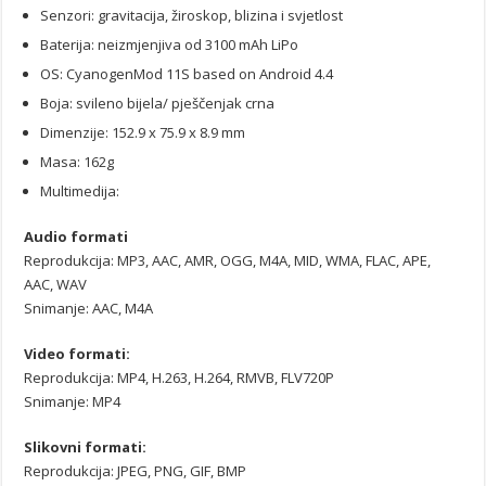
Senzori: gravitacija, žiroskop, blizina i svjetlost
Baterija: neizmjenjiva od 3100 mAh LiPo
OS: CyanogenMod 11S based on Android 4.4
Boja: svileno bijela/ pješčenjak crna
Dimenzije: 152.9 x 75.9 x 8.9 mm
Masa: 162g
Multimedija:
Audio formati
Reprodukcija: MP3, AAC, AMR, OGG, M4A, MID, WMA, FLAC, APE,
AAC, WAV
Snimanje: AAC, M4A
Video formati:
Reprodukcija: MP4, H.263, H.264, RMVB, FLV720P
Snimanje: MP4
Slikovni formati:
Reprodukcija: JPEG, PNG, GIF, BMP