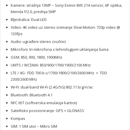
Kamere: stražnja 13MP – Sony Exmor IMX 214 senzor, 6P optika,
blenda f/2.0, prednja 5MP
Bljeskalica: Dual-LED
Video: 4K video uz stereo snimanje Slow Motion: 720p video @
120fps
Audio: ugrađeni stereo zvučnici
Mikrofoni: tri mikrofona s tehnologijom uklanjanja šuma
GSM: 850, 900, 1800, 1900MHz
UMTS / WCDMA: 850/900/1700/1900/2100 MHz
LTE / 4G: FDD 700 b-c/1700/1800/2100/2600 MHz + TDD
2300/2600 MHz
Wi-Fi: dual-band Wi-Fi (2.4G/5G) 802.11 b/g/n/ac
Bluetooth: Bluetooth 4.1
NFC 65T (softverska emulacija kartice)
Satelitsko pozicioniranje: GPS + GLONASS
Kompas
SIM: 1 SIM utor – Mikro SIM