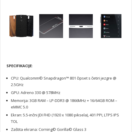
SPECIFIKACIJE
:
CPU: Qualcomm© Snapdragon™ 801 čipset s četiri jezgre @
2.5GHz
GPU: Adreno 330 @ 578MHz
Memorija: 3GB RAM – LP-DDR3 @ 1866MHz + 16/64GB ROM –
eMMC 5.0
Ekran: 5.5-inčni JDI FHD (1920 x 1080 piksela), 401 PPI, LTPS IPS
TOL
Zaštita ekrana: Corning© Gorilla© Glass 3