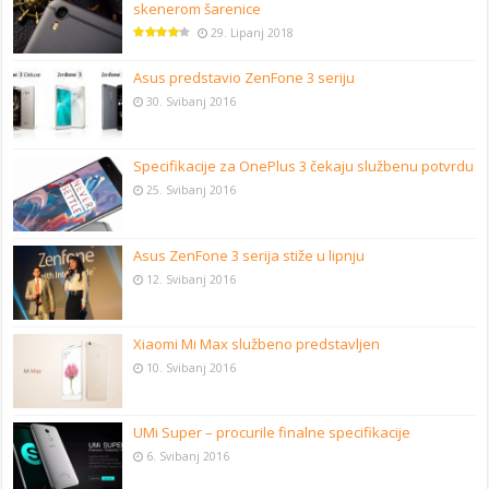
skenerom šarenice
29. Lipanj 2018
Asus predstavio ZenFone 3 seriju
30. Svibanj 2016
Specifikacije za OnePlus 3 čekaju službenu potvrdu
25. Svibanj 2016
Asus ZenFone 3 serija stiže u lipnju
12. Svibanj 2016
Xiaomi Mi Max službeno predstavljen
10. Svibanj 2016
UMi Super – procurile finalne specifikacije
6. Svibanj 2016