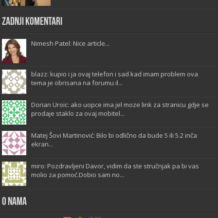
Zadnji komentari
Nimesh Patel: Nice article...
blazz: kupio i ja ovaj telefon i sad kad imam problem ova
tema je obrisana na forumu il...
Dorian Uroic: ako uopce ima jel moze link za stranicu gdje se
prodaje staklo za ovaj mobitel...
Matej Šovi Martinović: Bilo bi odlično da bude 5 ili 5.2 inča
ekran...
miro: Pozdravljeni Davor, vidim da ste stručnjak pa bi vas
molio za pomoć.Dobio sam no...
O Nama