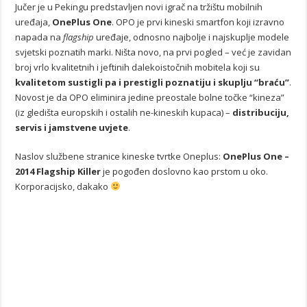
Jučer je u Pekingu predstavljen novi igrač na tržištu mobilnih
uređaja,
OnePlus One
. OPO je prvi kineski smartfon koji izravno
napada na
flagship
uređaje, odnosno najbolje i najskuplje modele
svjetski poznatih marki. Ništa novo, na prvi pogled – već je zavidan
broj vrlo kvalitetnih i jeftinih dalekoistočnih mobitela koji su
kvalitetom sustigli pa i prestigli poznatiju i skuplju “braću”
.
Novost je da OPO eliminira jedine preostale bolne točke “kineza”
(iz gledišta europskih i ostalih ne-kineskih kupaca) –
distribuciju,
servis i jamstvene uvjete
.
Naslov službene stranice kineske tvrtke Oneplus:
OnePlus One –
2014 Flagship Killer
je pogođen doslovno kao prstom u oko.
Korporacijsko, dakako