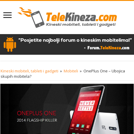
Kineski mobiteli, tableti i gadgeti
»
Mobiteli
»
OnePlus One – Ubojica
skupih mobitela?