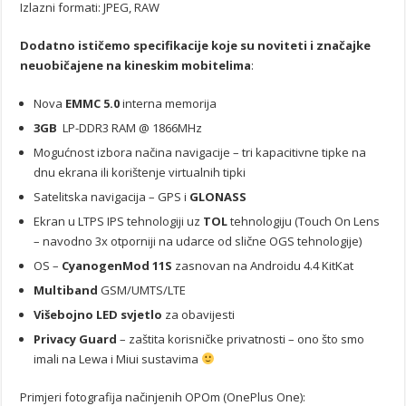
Izlazni formati: JPEG, RAW
Dodatno ističemo specifikacije koje su noviteti i značajke
neuobičajene na kineskim mobitelima
:
Nova
EMMC 5.0
interna memorija
3GB
LP-DDR3 RAM @ 1866MHz
Mogućnost izbora načina navigacije – tri kapacitivne tipke na
dnu ekrana ili korištenje virtualnih tipki
Satelitska navigacija – GPS i
GLONASS
Ekran u LTPS IPS tehnologiji uz
TOL
tehnologiju (Touch On Lens
– navodno 3x otporniji na udarce od slične OGS tehnologije)
OS –
CyanogenMod 11S
zasnovan na Androidu 4.4 KitKat
Multiband
GSM/UMTS/LTE
Višebojno LED svjetlo
za obavijesti
Privacy Guard
– zaštita korisničke privatnosti – ono što smo
imali na Lewa i Miui sustavima
Primjeri fotografija načinjenih OPOm (OnePlus One):