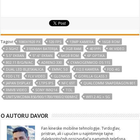
Tagovi
1080X1920 PX
120 FPS
13MP KAMERA
16GB ROM
2.5GHZ
3100MAH BATERIJA
3GB RAM
401PPI
4K VIDEO
5.5" EKRAN
5"-6" EKRAN
64GB ROM
6P OPTIKA
802.11 B/G/N/AC
ADRENO 330
CYANOGENMOD OS 11S
DUAL LED BLJESKALICA
EMMC 5.0
F/2.0 KAMERA
FDD 4G
FDD LTE
FLV VIDEO
GLONASS
GORILLA GLASS 3
JAPAN DISPLAY
LTPS IPS
NFC 65T
QUALCOMM SNAPDRAGON 801
RMVB VIDEO
SONY IMX214
TOL
UMTS/WCDMA 850/900/1700/1900/2100MHZ
WIFI 2.4G + 5G
O AUTORU DAVOR
Fan kineske mobilne tehnologije. Tvrdoglav,
pristran, ali i upućen u najintimnije tajne
dalekoistočnih proizvođača pametnih telefona.