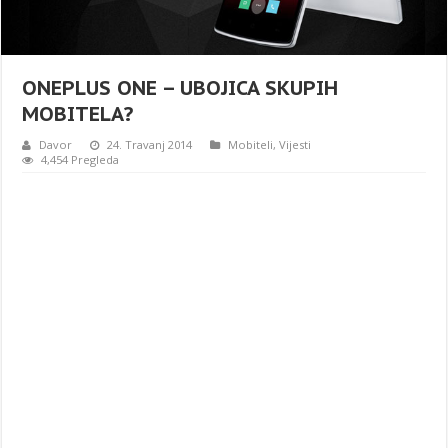
ONEPLUS ONE – UBOJICA SKUPIH
MOBITELA?
Davor
24. Travanj 2014
Mobiteli
,
Vijesti
4,454 Pregleda