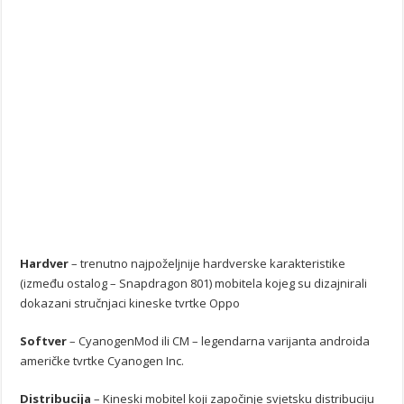
Hardver
– trenutno najpoželjnije hardverske karakteristike
(između ostalog – Snapdragon 801) mobitela kojeg su dizajnirali
dokazani stručnjaci kineske tvrtke Oppo
Softver
– CyanogenMod ili CM – legendarna varijanta androida
američke tvrtke Cyanogen Inc.
Distribucija
– Kineski mobitel koji započinje svjetsku distribuciju