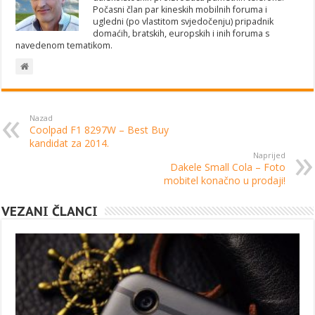
Počasni član par kineskih mobilnih foruma i
ugledni (po vlastitom svjedočenju) pripadnik
domaćih, bratskih, europskih i inih foruma s
navedenom tematikom.
Nazad
Coolpad F1 8297W – Best Buy
kandidat za 2014.
Naprijed
Dakele Small Cola – Foto
mobitel konačno u prodaji!
VEZANI ČLANCI