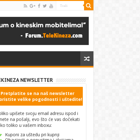
EKINEZA NEWSLETTER
Pretplatite se na naš newsletter
oristite velike pogodnosti i uštedite!
liko upišete svoju email adresu ispod i
knete na pošalji, evo što će vas dočekati
ko toliko u vašem inboxu:
Kuponi za uštedu pri kupnji
Obavijesti o popustima i akcijama