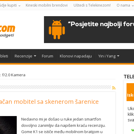
Gdje kupiti
Kineski mobilni brendovi
Uštedi s Telekinezom!
O nama
bleti
Recenzije
Forum
Klonovi napadaju
Yin i Yang
: f/2.0 Kamera
TEL
Isk
ačan mobitel sa skenerom šarenice
Uko
kli
Nedavno mi je došao u ruke jedan smartfon
sva
dovoljno zanimljiv da napišem kraću recenziju.
Gome K1 se ističe među mobilnom bratijom u