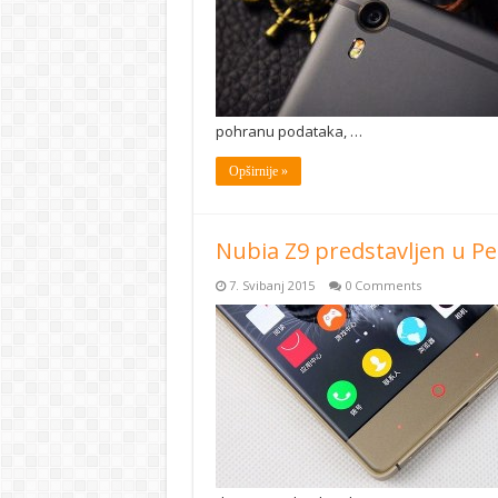
pohranu podataka, …
Opširnije »
Nubia Z9 predstavljen u P
7. Svibanj 2015
0 Comments