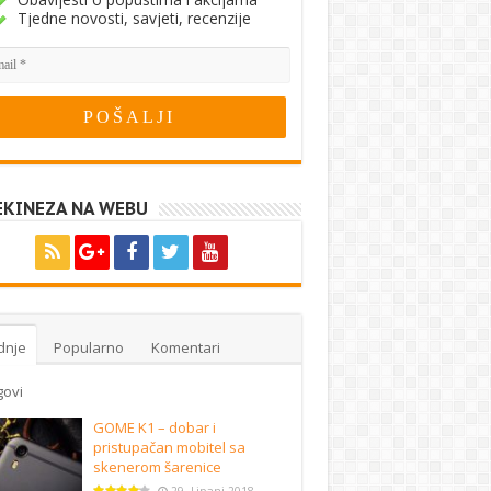
Tjedne novosti, savjeti, recenzije
EKINEZA NA WEBU
dnje
Popularno
Komentari
govi
GOME K1 – dobar i
pristupačan mobitel sa
skenerom šarenice