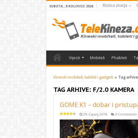
Riznica znanja
SUBOTA , 8 KOLOVOZ 2026
Vijesti
Mobiteli
Phableti
Ta
Kineski mobiteli, tableti i gadgeti
»
Tag arhive
TAG ARHIVE:
F/2.0 KAMERA
GOME K1 – dobar i pristup
29. Lipanj 2018
0 Comments