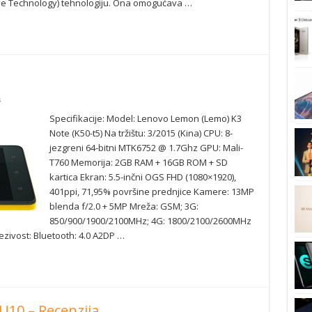
ctive Technology) tehnologiju. Ona omogućava …
a
s
Specifikacije: Model: Lenovo Lemon (Lemo) K3
Note (K50-t5) Na tržištu: 3/2015 (Kina) CPU: 8-
jezgreni 64-bitni MTK6752 @ 1.7Ghz GPU: Mali-
T760 Memorija: 2GB RAM + 16GB ROM + SD
kartica Ekran: 5.5-inčni OGS FHD (1080×1920),
401ppi, 71,95% površine prednjice Kamere: 13MP
blenda f/2.0 + 5MP Mreža: GSM; 3G:
850/900/1900/2100MHz; 4G: 1800/2100/2600MHz
ezivost: Bluetooth: 4.0 A2DP …
U10 – Recenzija