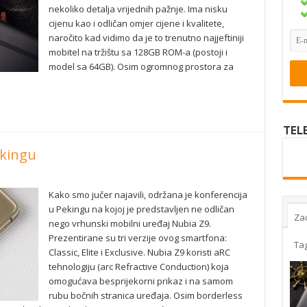
nekoliko detalja vrijednih pažnje. Ima nisku
cijenu kao i odličan omjer cijene i kvalitete,
naročito kad vidimo da je to trenutno najjeftiniji
mobitel na tržištu sa 128GB ROM-a (postoji i
model sa 64GB). Osim ogromnog prostora za
TEL
ekingu
Kako smo jučer najavili, održana je konferencija
u Pekingu na kojoj je predstavljen ne odličan
Za
nego vrhunski mobilni uređaj Nubia Z9.
Prezentirane su tri verzije ovog smartfona:
Ta
Classic, Elite i Exclusive. Nubia Z9 koristi aRC
tehnologiju (arc Refractive Conduction) koja
omogućava besprijekorni prikaz i na samom
rubu bočnih stranica uređaja. Osim borderless