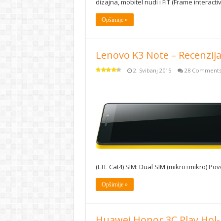
dizajna, mobitel nudi i FiT (Frame intera
Opširnije »
Lenovo K3 Note – Recenzij
2. Svibanj 2015
28 Comment
(LTE Cat4) SIM: Dual SIM (mikro+mikro) Pov
Opširnije »
Huawei Honor 3C Play Hol-