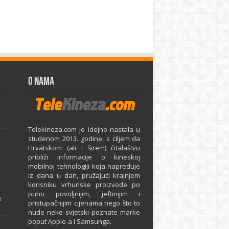
O Nama
Telekineza.com je idejno nastala u
studenom 2013. godine, s ciljem da
Hrvatskom (ali i širem) čitalaštvu
približi informacije o kineskoj
mobilnoj tehnologiji koja napreduje
iz dana u dan, pružajući krajnjem
e
korisniku vrhunske proizvode po
puno povoljnijim, jeftinijim i
e
pristupačnijim cijenama nego što to
nude neke svjetski poznate marke
poput Apple-a i Samsunga.