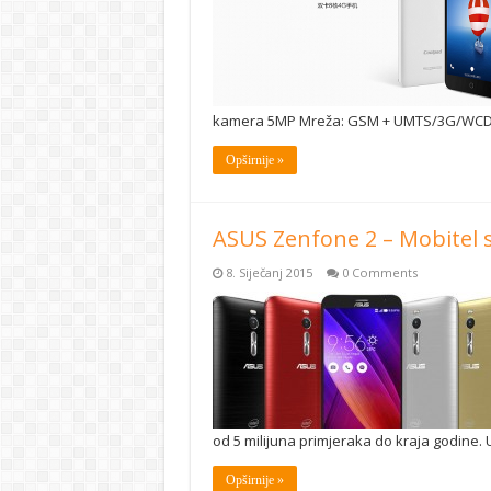
kamera 5MP Mreža: GSM + UMTS/3G/WCD
Opširnije »
ASUS Zenfone 2 – Mobitel
8. Siječanj 2015
0 Comments
od 5 milijuna primjeraka do kraja godine
Opširnije »