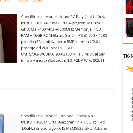
Specifikacije: Model: Honor 3C Play (Hol-U10) Na
tržištu: 10/2014 (Kina) CPU: 4-jezgreni MTK6582
GPU: Mali-400 MP2 @ 500MHz Memorija: 1GB
RAM + 16GB ROM Ekran: 5-inčni IPS @ 720 x 1280
piksela (294 ppi) Kamera: 8MP, blenda f/2.0 i
prednja od 2MP Mreža: GSM +
UMTS/3G/WCDMA: 900/2100 MHz SIM: Dual SIM
TK-
(micro + micro) Bluetooth: 4.0, A2DP WiFi: 802.11
Specifikacije: Model: Coolpad F2 W00 Na
tržištu: 10/2014 CPU: 8-jezgreni (4 x 1.5GHz + 4 x
1.0GHz) Snapdragon 615 MSM8939 GPU: Adreno