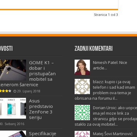
Stranica 1 od 3
ovosti
Zadnji komentari
GOME K1 –
Nimesh Patel: Nice
dobar i
article...
pristupačan
mobitel sa
blazz: kupio i ja ovaj
kenerom šarenice
telefon i sad kad imam
29. Lipanj 2018
problem ova tema je
obrisana na forumu il...
Asus
predstavio
Dorian Uroic: ako uopc
ZenFone 3
ima jel moze link za
seriju
stranicu gdje se prodaj
staklo za ovaj mobitel...
30. Svibanj 2016
Specifikacije
Matej Šovi Martinović: