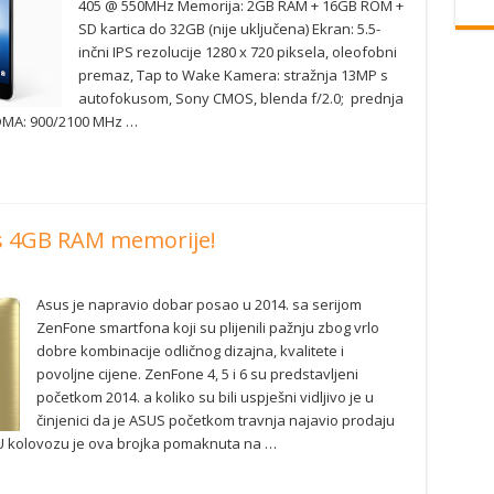
405 @ 550MHz Memorija: 2GB RAM + 16GB ROM +
SD kartica do 32GB (nije uključena) Ekran: 5.5-
inčni IPS rezolucije 1280 x 720 piksela, oleofobni
premaz, Tap to Wake Kamera: stražnja 13MP s
autofokusom, Sony CMOS, blenda f/2.0; prednja
MA: 900/2100 MHz …
 s 4GB RAM memorije!
Asus je napravio dobar posao u 2014. sa serijom
ZenFone smartfona koji su plijenili pažnju zbog vrlo
dobre kombinacije odličnog dizajna, kvalitete i
povoljne cijene. ZenFone 4, 5 i 6 su predstavljeni
početkom 2014. a koliko su bili uspješni vidljivo je u
činjenici da je ASUS početkom travnja najavio prodaju
. U kolovozu je ova brojka pomaknuta na …