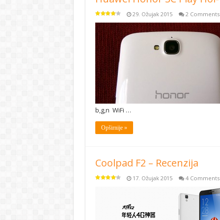
29. Ožujak 2015
2 Comments
b,g,n WiFi …
Opširnije »
Coolpad F2 – Recenzija
17. Ožujak 2015
4 Comments