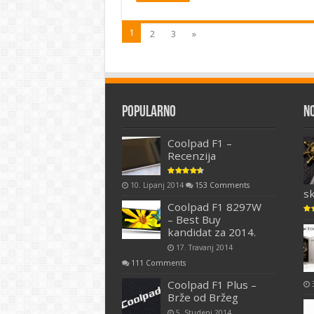
1
2
3
»
Popularno
N
Coolpad F1 –
Recenzija
10. Lipanj 2014
153 Comments
s
Coolpad F1 8297W
– Best Buy
kandidat za 2014.
17. Travanj 2014
111 Comments
Coolpad F1 Plus –
Brže od Bržeg
5. Studeni 2014