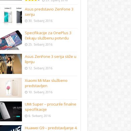
29. Lipanj 2018
Asus predstavio ZenFone 3
seriju
30. Svibanj 2016
Specifikacije za OnePlus 3
čekaju službenu potvrdu
25. Svibanj 2016
Asus ZenFone 3 serija stiže u
lipnju
12. Svibanj 2016
Xiaomi Mi Max službeno
predstavljen
10. Svibanj 2016
UMi Super – procurile finalne
specifikacije
6. Svibanj 2016
Huawei G9 – predstavljanje 4.