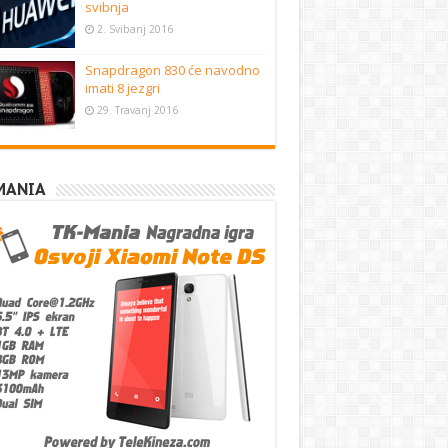
svibnja
2. Svibanj 2016
Snapdragon 830 će navodno
imati 8 jezgri
29. Travanj 2016
MANIA