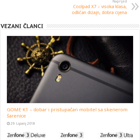
Naprijed
Coolpad X7 – visoka klasa,
odličan dizajn, dobra cijena
VEZANI ČLANCI
GOME K1 – dobar i pristupačan mobitel sa skenerom
šarenice
29. Lipanj 2018