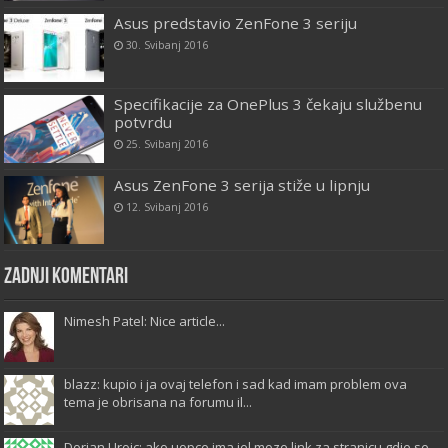
Asus predstavio ZenFone 3 seriju
30. Svibanj 2016
Specifikacije za OnePlus 3 čekaju službenu
potvrdu
25. Svibanj 2016
Asus ZenFone 3 serija stiže u lipnju
12. Svibanj 2016
Zadnji komentari
Nimesh Patel: Nice article...
blazz: kupio i ja ovaj telefon i sad kad imam problem ova
tema je obrisana na forumu il...
Dorian Uroic: ako uopce ima jel moze link za stranicu gdje se