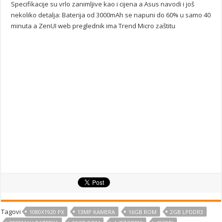
Specifikacije su vrlo zanimljive kao i cijena a Asus navodi i još
nekoliko detalja: Baterija od 3000mAh se napuni do 60% u samo 40
minuta a ZenUI web preglednik ima Trend Micro zaštitu
Tagovi
1080X1920 PX
13MP KAMERA
16GB ROM
2GB LPDDR3