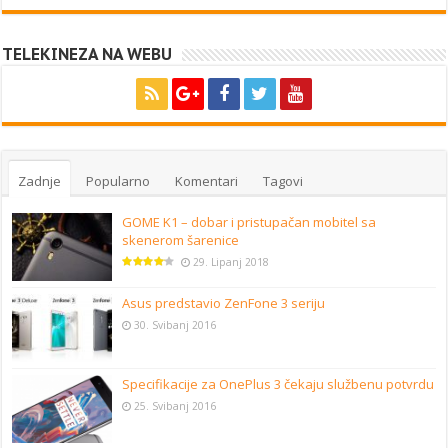
TELEKINEZA NA WEBU
Zadnje
Popularno
Komentari
Tagovi
GOME K1 – dobar i pristupačan mobitel sa
skenerom šarenice
29. Lipanj 2018
Asus predstavio ZenFone 3 seriju
30. Svibanj 2016
Specifikacije za OnePlus 3 čekaju službenu potvrdu
25. Svibanj 2016