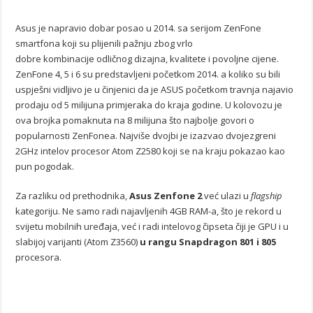
Asus je napravio dobar posao u 2014. sa serijom ZenFone
smartfona koji su plijenili pažnju zbog vrlo
dobre kombinacije odličnog dizajna, kvalitete i povoljne cijene.
ZenFone 4, 5 i 6 su predstavljeni početkom 2014. a koliko su bili
uspješni vidljivo je u činjenici da je ASUS početkom travnja najavio
prodaju od 5 milijuna primjeraka do kraja godine. U kolovozu je
ova brojka pomaknuta na 8 milijuna što najbolje govori o
popularnosti ZenFonea. Najviše dvojbi je izazvao dvojezgreni
2GHz intelov procesor Atom Z2580 koji se na kraju pokazao kao
pun pogodak.
Za razliku od prethodnika,
Asus Zenfone 2
već ulazi u
flagship
kategoriju. Ne samo radi najavljenih 4GB RAM-a, što je rekord u
svijetu mobilnih uređaja, već i radi intelovog čipseta čiji je GPU i u
slabijoj varijanti (Atom Z3560)
u rangu Snapdragon 801 i 805
procesora.