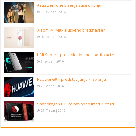
Asus ZenFone 3 serija stiže u lipnju
12. Svibanj 2016
Xiaomi Mi Max službeno predstavljen
10. Svibanj 2016
UMi Super – procurile finalne specifikacije
6. Svibanj 2016
Huawei G9 – predstavljanje 4. svibnja
2. Svibanj 2016
Snapdragon 830 će navodno imati 8 jezgri
29. Travanj 2016