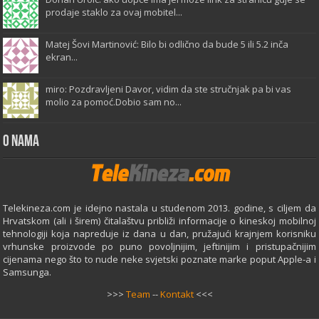
prodaje staklo za ovaj mobitel...
Matej Šovi Martinović: Bilo bi odlično da bude 5 ili 5.2 inča
ekran...
miro: Pozdravljeni Davor, vidim da ste stručnjak pa bi vas
molio za pomoć.Dobio sam no...
O Nama
Telekineza.com je idejno nastala u studenom 2013. godine, s ciljem da
Hrvatskom (ali i širem) čitalaštvu približi informacije o kineskoj mobilnoj
tehnologiji koja napreduje iz dana u dan, pružajući krajnjem korisniku
vrhunske proizvode po puno povoljnijim, jeftinijim i pristupačnijim
cijenama nego što to nude neke svjetski poznate marke poput Apple-a i
Samsunga.
>>>
Team
--
Kontakt
<<<