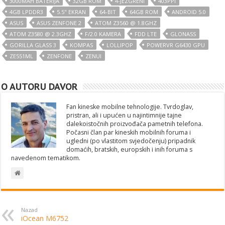
3000MAH BATERIJA
32GB ROM
4-JEZGRENI
403PPI
4GB LPDDR3
5.5" EKRAN
64-BIT
64GB ROM
ANDROID 5.0
ASUS
ASUS ZENFONE 2
ATOM Z3560 @ 1.8GHZ
ATOM Z3580 @ 2.3GHZ
F/2.0 KAMERA
FDD LTE
GLONASS
GORILLA GLASS 3
KOMPAS
LOLLIPOP
POWERVR G6430 GPU
ZE551ML
ZENFONE
ZENUI
O AUTORU DAVOR
Fan kineske mobilne tehnologije. Tvrdoglav,
pristran, ali i upućen u najintimnije tajne
dalekoistočnih proizvođača pametnih telefona.
Počasni član par kineskih mobilnih foruma i
ugledni (po vlastitom svjedočenju) pripadnik
domaćih, bratskih, europskih i inih foruma s
navedenom tematikom.
Nazad
iOcean M6752