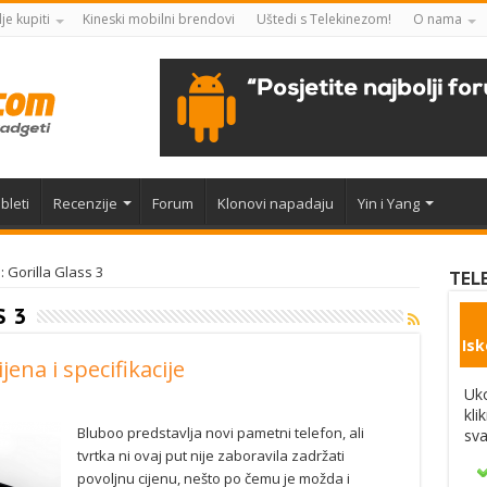
je kupiti
Kineski mobilni brendovi
Uštedi s Telekinezom!
O nama
bleti
Recenzije
Forum
Klonovi napadaju
Yin i Yang
: Gorilla Glass 3
TEL
S 3
Isk
ena i specifikacije
Uko
kli
Bluboo predstavlja novi pametni telefon, ali
sva
tvrtka ni ovaj put nije zaboravila zadržati
povoljnu cijenu, nešto po čemu je možda i