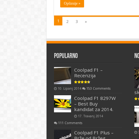
Opširnije »
1
2
3
»
Popularno
N
Coolpad F1 –
Recenzija
10. Lipanj 2014
153 Comments
s
Coolpad F1 8297W
– Best Buy
kandidat za 2014.
17. Travanj 2014
111 Comments
Coolpad F1 Plus –
Brže od Bržeg