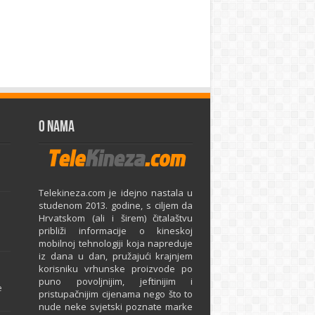
O Nama
Telekineza.com je idejno nastala u
studenom 2013. godine, s ciljem da
Hrvatskom (ali i širem) čitalaštvu
približi informacije o kineskoj
mobilnoj tehnologiji koja napreduje
iz dana u dan, pružajući krajnjem
e
korisniku vrhunske proizvode po
puno povoljnijim, jeftinijim i
e
pristupačnijim cijenama nego što to
nude neke svjetski poznate marke