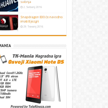
svibnja
2. Svibanj 2016
Snapdragon 830 će navodno
imati 8 jezgri
29. Travanj 2016
MANIA