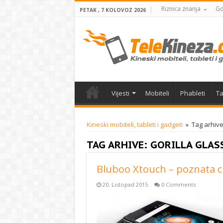
Riznica znanja
Gd
PETAK , 7 KOLOVOZ 2026
Vijesti
Mobiteli
Phableti
Ta
Kineski mobiteli, tableti i gadgeti
»
Tag arhive
TAG ARHIVE:
GORILLA GLAS
Bluboo Xtouch – poznata cij
20. Listopad 2015
0 Comments