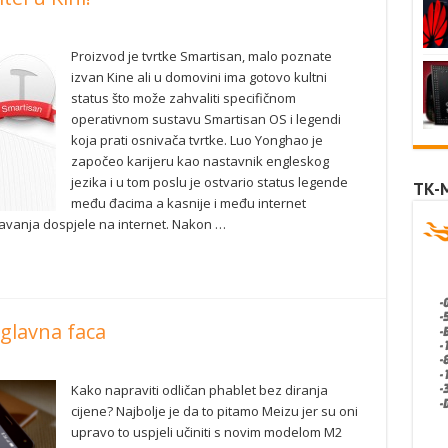
Proizvod je tvrtke Smartisan, malo poznate
izvan Kine ali u domovini ima gotovo kultni
status što može zahvaliti specifičnom
operativnom sustavu Smartisan OS i legendi
koja prati osnivača tvrtke. Luo Yonghao je
započeo karijeru kao nastavnik engleskog
jezika i u tom poslu je ostvario status legende
TK-
među đacima a kasnije i među internet
avanja dospjele na internet. Nakon …
 glavna faca
Kako napraviti odličan phablet bez diranja
cijene? Najbolje je da to pitamo Meizu jer su oni
upravo to uspjeli učiniti s novim modelom M2