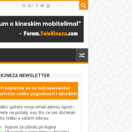
EKINEZA NEWSLETTER
Pretplatite se na naš newsletter
oristite velike pogodnosti i uštedite!
liko upišete svoju email adresu ispod i
knete na pošalji, evo što će vas dočekati
ko toliko u vašem inboxu:
Kuponi za uštedu pri kupnji
Obavijesti o popustima i akcijama