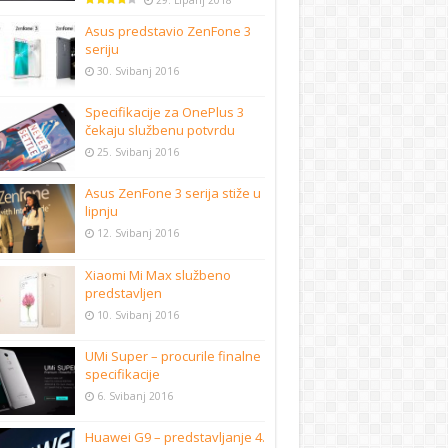
29. Lipanj 2018
Asus predstavio ZenFone 3
seriju
30. Svibanj 2016
Specifikacije za OnePlus 3
čekaju službenu potvrdu
25. Svibanj 2016
Asus ZenFone 3 serija stiže u
lipnju
12. Svibanj 2016
Xiaomi Mi Max službeno
predstavljen
10. Svibanj 2016
UMi Super – procurile finalne
specifikacije
6. Svibanj 2016
Huawei G9 – predstavljanje 4.