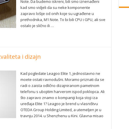
Note. Da budemo iskreni, bili smo iznenađeni
kad smo vidjeli da su neke komponente
zapravo lošije od onih koje su ugrađene u
prethodnika, M1 Note. To bi bili CPU i GPU, ali sve
ostalo je slično ili …
aliteta i dizajn
Kad pogledate Leagoo Elite 1, jednostavno ne
moete ostati ravnodušni. Moramo priznati da se
radi o zaista odlično dizajniranom pametnom
telefonu s ubojitim harverom ispod poklopca. Ali
što zapravo znamo o kompaniji koja stoji iza
uređaja Elite 1? Leagoo je brend u vlasništvu
OTEDA Group Holding Limited, a utemeljen je u
travnju 2014. u Shenzhenu u Kini. Glavna misao