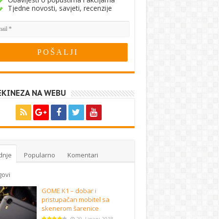
Tjedne novosti, savjeti, recenzije
EKINEZA NA WEBU
dnje
Popularno
Komentari
govi
GOME K1 – dobar i
pristupačan mobitel sa
skenerom šarenice