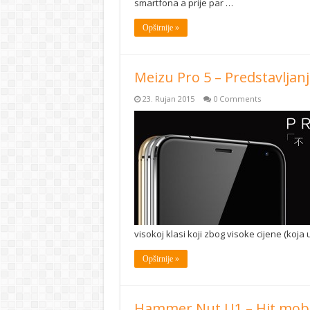
smartfona a prije par …
Opširnije »
Meizu Pro 5 – Predstavljanj
23. Rujan 2015
0 Comments
visokoj klasi koji zbog visoke cijene (koja 
Opširnije »
Hammer Nut U1 – Hit mobit