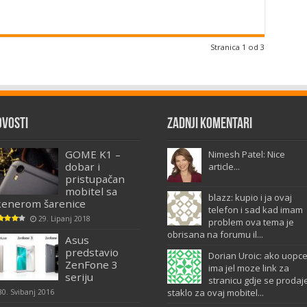
Stranica 1 od 3
ovosti
Zadnji komentari
GOME K1 –
Nimesh Patel: Nice
dobar i
article...
pristupačan
mobitel sa
blazz: kupio i ja ovaj
kenerom šarenice
telefon i sad kad imam
29. Lipanj 2018
problem ova tema je
obrisana na forumu il...
Asus
predstavio
Dorian Uroic: ako uopc
ZenFone 3
ima jel moze link za
seriju
stranicu gdje se prodaj
staklo za ovaj mobitel...
30. Svibanj 2016