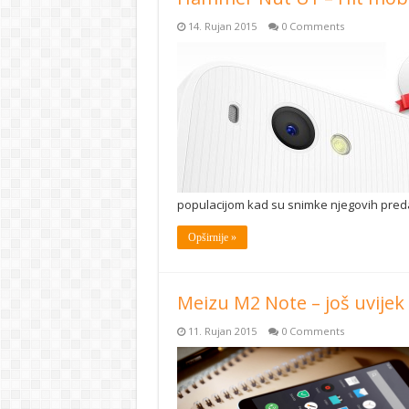
14. Rujan 2015
0 Comments
populacijom kad su snimke njegovih pred
Opširnije »
Meizu M2 Note – još uvijek
11. Rujan 2015
0 Comments