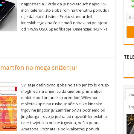
najpoznatija. Tvrde da je novi Xtouch najbolji 5-
inčni telefon, što s obzirom na trenutnu ponudu i
nije daleko od istine. Preko standardnih
kineskih trgovina će se moći nabavljati po cijeni
od 179,99 USD. Specifikacije: Dimenzije: 143 × 71
TEL
 smartfon na mega sniženju!
Svijet je definitivno globalno selo jer što bi drugo
mogli reći na činjenicu da cijenom primamljivi
Za
mobitel pod britanskim brendom Wileyfox
možete kupiti na ruskoj inačici velike kineske
Ta
trgovine Jingdong? Zamršeno? Da počnemo od
Jingdonga – ovo je jedna od najvećih kineskih a
time i svjetskih online trgovina, nešto poput
Amazona. Poznata je po kvalitetnoj ponudi