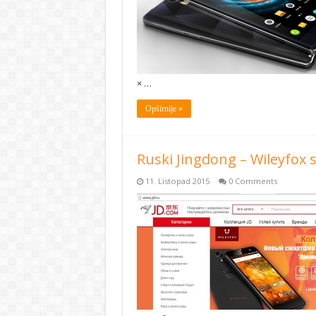
× …
Opširnije »
Ruski Jingdong – Wileyfox
11. Listopad 2015
0 Comments