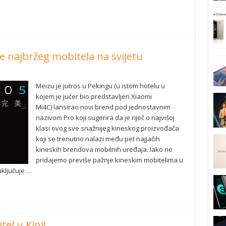
e najbržeg mobitela na svijetu
Meizu je jutros u Pekingu (u istom hotelu u
kojem je jučer bio predstavljen Xiaomi
Mi4C) lansirao novi brend pod jednostavnim
nazivom Pro koji sugerira da je riječ o najvišoj
klasi ovog sve snažnijeg kineskog proizvođača
koji se trenutno nalazi među pet najjačih
kineskih brendova mobilnih uređaja. Iako ne
pridajemo previše pažnje kineskim mobitelima u
uključuje …
el u Kini!