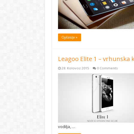
Opširnije »
Leagoo Elite 1 – vrhunska kv
28. Kolovoz 2015
0 Comments
vodilja, …