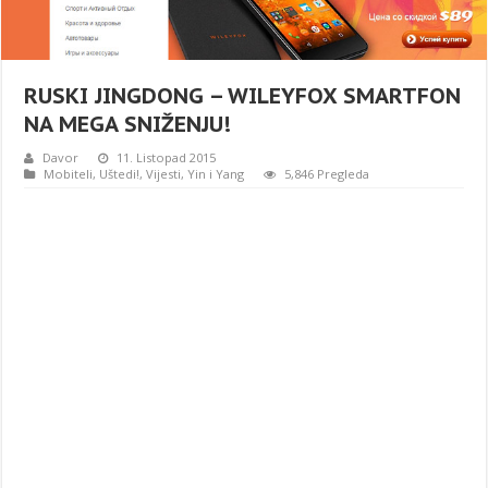
RUSKI JINGDONG – WILEYFOX SMARTFON
NA MEGA SNIŽENJU!
Davor
11. Listopad 2015
Mobiteli
,
Uštedi!
,
Vijesti
,
Yin i Yang
5,846 Pregleda