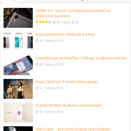
GOME K1 – dobar i pristupačan mobitel sa
skenerom šarenice
29. Lipanj 2018
Asus predstavio ZenFone 3 seriju
30. Svibanj 2016
Specifikacije za OnePlus 3 čekaju službenu potvrdu
25. Svibanj 2016
Asus ZenFone 3 serija stiže u lipnju
12. Svibanj 2016
Xiaomi Mi Max službeno predstavljen
10. Svibanj 2016
UMi Super – procurile finalne specifikacije