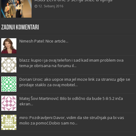
12. Svibanj 2016
Zadnji komentari
Nimesh Patel: Nice article...
blazz: kupio i ja ovaj telefon i sad kad imam problem ova
tema je obrisana na forumu il...
Dorian Uroic: ako uopce ima jel moze link za stranicu gdje se
prodaje staklo za ovaj mobitel...
Matej Šovi Martinović: Bilo bi odlično da bude 5 ili 5.2 inča
ekran...
miro: Pozdravljeni Davor, vidim da ste stručnjak pa bi vas
molio za pomoć.Dobio sam no...