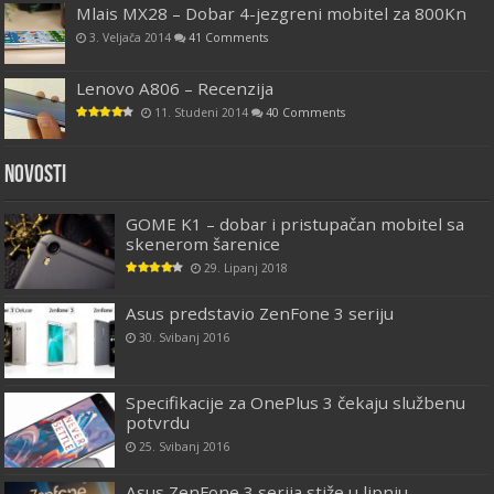
Mlais MX28 – Dobar 4-jezgreni mobitel za 800Kn
3. Veljača 2014
41 Comments
Lenovo A806 – Recenzija
11. Studeni 2014
40 Comments
Novosti
GOME K1 – dobar i pristupačan mobitel sa
skenerom šarenice
29. Lipanj 2018
Asus predstavio ZenFone 3 seriju
30. Svibanj 2016
Specifikacije za OnePlus 3 čekaju službenu
potvrdu
25. Svibanj 2016
Asus ZenFone 3 serija stiže u lipnju