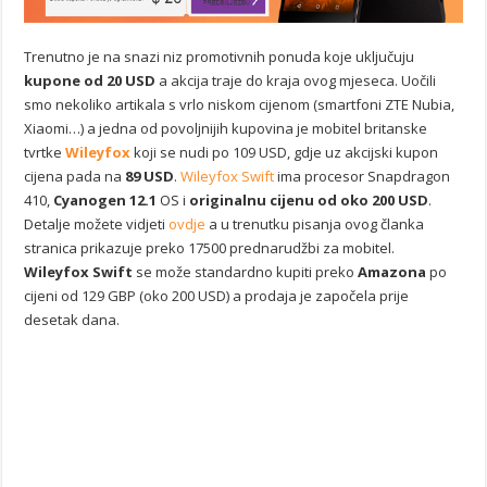
Trenutno je na snazi niz promotivnih ponuda koje uključuju
kupone od 20 USD
a akcija traje do kraja ovog mjeseca. Uočili
smo nekoliko artikala s vrlo niskom cijenom (smartfoni ZTE Nubia,
Xiaomi…) a jedna od povoljnijih kupovina je mobitel britanske
tvrtke
Wileyfox
koji se nudi po 109 USD, gdje uz akcijski kupon
cijena pada na
89 USD
.
Wileyfox Swift
ima procesor Snapdragon
410,
Cyanogen 12.1
OS i
originalnu cijenu od oko 200 USD
.
Detalje možete vidjeti
ovdje
a u trenutku pisanja ovog članka
stranica prikazuje preko 17500 prednarudžbi za mobitel.
Wileyfox Swift
se može standardno kupiti preko
Amazona
po
cijeni od 129 GBP (oko 200 USD) a prodaja je započela prije
desetak dana.