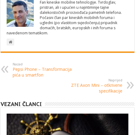
Fan kineske mobilne tehnologije. Tvrdoglav,
pristran, ali i upućen u najintimnije tajne
dalekoistočnih proizvođača pametnih telefona.
Počasni član par kineskih mobilnih foruma i
ugledni (po vlastitom svjedočenju) pripadnik
domaćih, bratskih, europskih i inih foruma s
navedenom tematikom.
Nazad
Pepsi Phone – Transformacija
pića u smartfon
Naprijed
ZTE Axon Mini – otkrivene
specifikacije
VEZANI ČLANCI