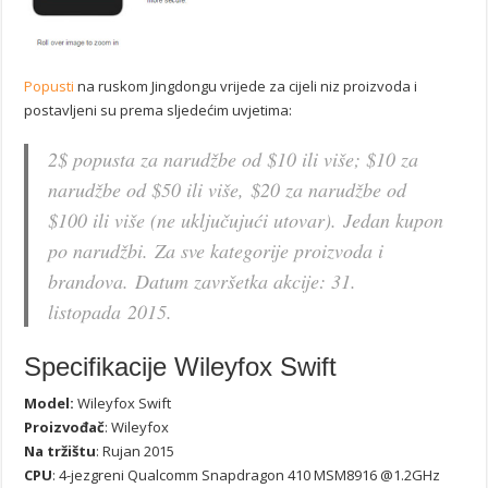
Popusti
na ruskom Jingdongu vrijede za cijeli niz proizvoda i
postavljeni su prema sljedećim uvjetima:
2$ popusta za narudžbe od $10 ili više; $10 za
narudžbe od $50 ili više, $20 za narudžbe od
$100 ili više (ne uključujući utovar). Jedan kupon
po narudžbi. Za sve kategorije proizvoda i
brandova. Datum završetka akcije: 31.
listopada 2015.
Specifikacije Wileyfox Swift
Model:
Wileyfox Swift
Proizvođač
: Wileyfox
Na tržištu
: Rujan 2015
CPU
: 4-jezgreni Qualcomm Snapdragon 410 MSM8916 @1.2GHz