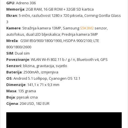
GPU
: Adreno 306
Memorija
: 2GB RAM, 16 GB ROM + 32GB SD kartica
Ekran
: 5-inčni, razlučivost 1280 x 720 piksela, Corning Gorilla Glass
3
Kamere
: Stražnja kamera 13MP, Samsung
S5K3M2
senzor,
autofokus, dual LED bljeskalica; Prednja kamera 5MP
Mreža
: GSM 850/900/1800/1900, HSDPA 900/2100; LTE
800/1800/2600
SIM
: Dual sim
Povezivanje
: WLAN Wi-Fi 802.11 b / g / n, Bluetooth v4, GPS
Senzori:
blizina, gravitacija, svjetlo
Baterija
: 2500mAh, izmjenjiva
OS
: Android 5.1 Lollipop, Cyanogen OS 12.1
Dimenzije
: 141,1 x 71 x 9,3 mm
Masa
: 135 grama
Boja
: pijesak crna
Cijena
: 204 USD, 182 EUR