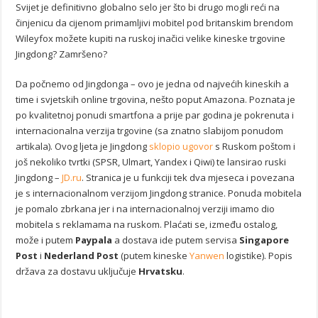
Svijet je definitivno globalno selo jer što bi drugo mogli reći na
činjenicu da cijenom primamljivi mobitel pod britanskim brendom
Wileyfox možete kupiti na ruskoj inačici velike kineske trgovine
Jingdong? Zamršeno?
Da počnemo od Jingdonga – ovo je jedna od najvećih kineskih a
time i svjetskih online trgovina, nešto poput Amazona. Poznata je
po kvalitetnoj ponudi smartfona a prije par godina je pokrenuta i
internacionalna verzija trgovine (sa znatno slabijom ponudom
artikala). Ovog ljeta je Jingdong
sklopio ugovor
s Ruskom poštom i
još nekoliko tvrtki (SPSR, Ulmart, Yandex i Qiwi) te lansirao ruski
Jingdong –
JD.ru
. Stranica je u funkciji tek dva mjeseca i povezana
je s internacionalnom verzijom Jingdong stranice. Ponuda mobitela
je pomalo zbrkana jer i na internacionalnoj verziji imamo dio
mobitela s reklamama na ruskom. Plaćati se, između ostalog,
može i putem
Paypala
a dostava ide putem servisa
Singapore
Post
i
Nederland Post
(putem kineske
Yanwen
logistike). Popis
država za dostavu uključuje
Hrvatsku
.