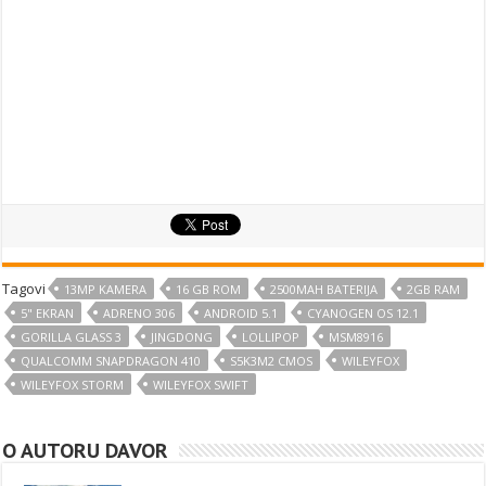
Tagovi
13MP KAMERA
16 GB ROM
2500MAH BATERIJA
2GB RAM
5" EKRAN
ADRENO 306
ANDROID 5.1
CYANOGEN OS 12.1
GORILLA GLASS 3
JINGDONG
LOLLIPOP
MSM8916
QUALCOMM SNAPDRAGON 410
S5K3M2 CMOS
WILEYFOX
WILEYFOX STORM
WILEYFOX SWIFT
O AUTORU DAVOR