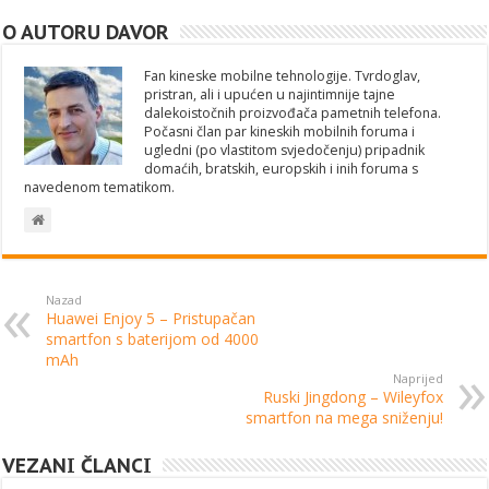
O AUTORU DAVOR
Fan kineske mobilne tehnologije. Tvrdoglav,
pristran, ali i upućen u najintimnije tajne
dalekoistočnih proizvođača pametnih telefona.
Počasni član par kineskih mobilnih foruma i
ugledni (po vlastitom svjedočenju) pripadnik
domaćih, bratskih, europskih i inih foruma s
navedenom tematikom.
Nazad
Huawei Enjoy 5 – Pristupačan
smartfon s baterijom od 4000
mAh
Naprijed
Ruski Jingdong – Wileyfox
smartfon na mega sniženju!
VEZANI ČLANCI