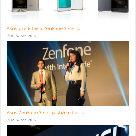
Asus predstavio ZenFone 3 seriju
30. Svibanj 2016
Asus ZenFone 3 serija stiže u lipnju
12. Svibanj 2016