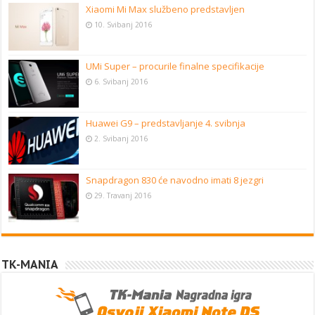
Xiaomi Mi Max službeno predstavljen
10. Svibanj 2016
UMi Super – procurile finalne specifikacije
6. Svibanj 2016
Huawei G9 – predstavljanje 4. svibnja
2. Svibanj 2016
Snapdragon 830 će navodno imati 8 jezgri
29. Travanj 2016
TK-MANIA