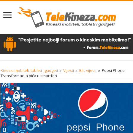
Kineski mobiteli, tableti i gadgeti
»
Vijesti
»
Blic vijesti
»
Pepsi Phone –
Transformacija pića u smartfon