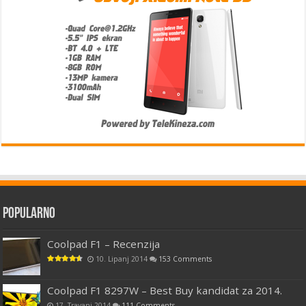
Popularno
Coolpad F1 – Recenzija
10. Lipanj 2014
153 Comments
Coolpad F1 8297W – Best Buy kandidat za 2014.
17. Travanj 2014
111 Comments