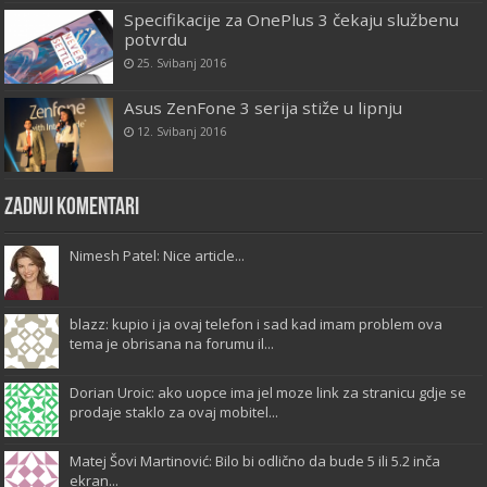
Specifikacije za OnePlus 3 čekaju službenu
potvrdu
25. Svibanj 2016
Asus ZenFone 3 serija stiže u lipnju
12. Svibanj 2016
Zadnji komentari
Nimesh Patel: Nice article...
blazz: kupio i ja ovaj telefon i sad kad imam problem ova
tema je obrisana na forumu il...
Dorian Uroic: ako uopce ima jel moze link za stranicu gdje se
prodaje staklo za ovaj mobitel...
Matej Šovi Martinović: Bilo bi odlično da bude 5 ili 5.2 inča
ekran...