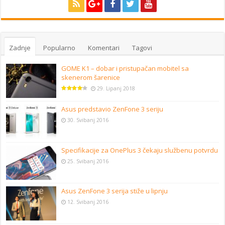
Zadnje
Popularno
Komentari
Tagovi
GOME K1 – dobar i pristupačan mobitel sa
skenerom šarenice
29. Lipanj 2018
Asus predstavio ZenFone 3 seriju
30. Svibanj 2016
Specifikacije za OnePlus 3 čekaju službenu potvrdu
25. Svibanj 2016
Asus ZenFone 3 serija stiže u lipnju
12. Svibanj 2016