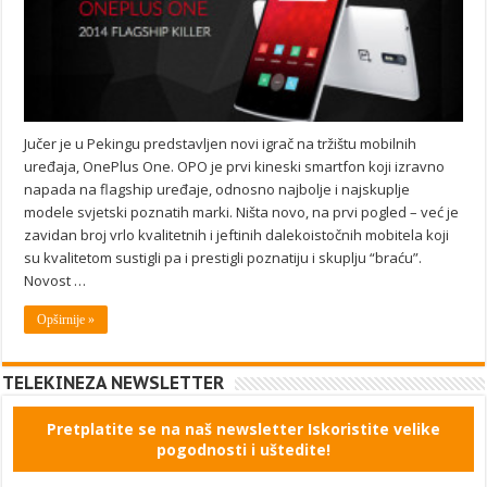
Jučer je u Pekingu predstavljen novi igrač na tržištu mobilnih
uređaja, OnePlus One. OPO je prvi kineski smartfon koji izravno
napada na flagship uređaje, odnosno najbolje i najskuplje
modele svjetski poznatih marki. Ništa novo, na prvi pogled – već je
zavidan broj vrlo kvalitetnih i jeftinih dalekoistočnih mobitela koji
su kvalitetom sustigli pa i prestigli poznatiju i skuplju “braću”.
Novost …
Opširnije »
TELEKINEZA NEWSLETTER
Pretplatite se na naš newsletter Iskoristite velike
pogodnosti i uštedite!