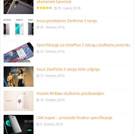
skenerom šarenice
29. Lipanj 2018
Asus predstavio ZenFone 3 seriju
30. Svibanj 2016
Specifikacije za OnePlus 3 čekaju službenu potvrdu
25. Svibanj 2016
Asus ZenFone 3 serija stiže u lipnju
12. Svibanj 2016
Xiaomi Mi Max službeno predstavljen
10. Svibanj 2016
UMi Super – procurile finalne specifikacije
6. Svibanj 2016