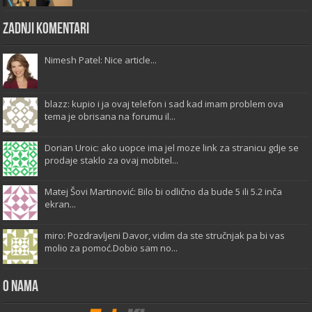
Zadnji komentari
Nimesh Patel: Nice article...
blazz: kupio i ja ovaj telefon i sad kad imam problem ova
tema je obrisana na forumu il...
Dorian Uroic: ako uopce ima jel moze link za stranicu gdje se
prodaje staklo za ovaj mobitel...
Matej Šovi Martinović: Bilo bi odlično da bude 5 ili 5.2 inča
ekran...
miro: Pozdravljeni Davor, vidim da ste stručnjak pa bi vas
molio za pomoć.Dobio sam no...
O Nama