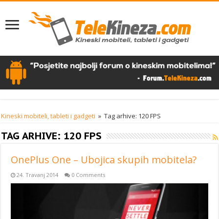
Kineski mobiteli, tableti i gadgeti
»
Tag arhive: 120 FPS
TAG ARHIVE:
120 FPS
OnePlus One – Ubojica skupih mobitela?
24. Travanj 2014
0 Comments