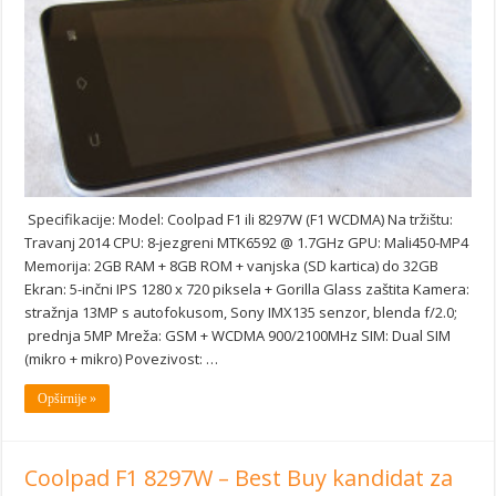
Specifikacije: Model: Coolpad F1 ili 8297W (F1 WCDMA) Na tržištu:
Travanj 2014 CPU: 8-jezgreni MTK6592 @ 1.7GHz GPU: Mali450-MP4
Memorija: 2GB RAM + 8GB ROM + vanjska (SD kartica) do 32GB
Ekran: 5-inčni IPS 1280 x 720 piksela + Gorilla Glass zaštita Kamera:
stražnja 13MP s autofokusom, Sony IMX135 senzor, blenda f/2.0;
prednja 5MP Mreža: GSM + WCDMA 900/2100MHz SIM: Dual SIM
(mikro + mikro) Povezivost: …
Opširnije »
Coolpad F1 8297W – Best Buy kandidat za