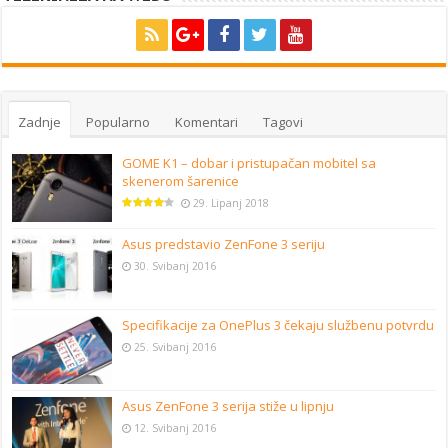
Zadnje
Popularno
Komentari
Tagovi
GOME K1 – dobar i pristupačan mobitel sa
skenerom šarenice
29. Lipanj 2018
Asus predstavio ZenFone 3 seriju
30. Svibanj 2016
Specifikacije za OnePlus 3 čekaju službenu potvrdu
25. Svibanj 2016
Asus ZenFone 3 serija stiže u lipnju
12. Svibanj 2016