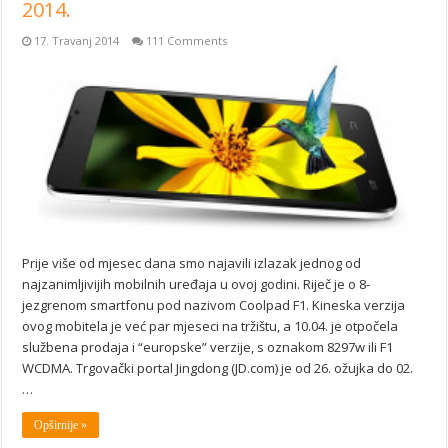
2014.
17. Travanj 2014
111 Comments
Prije više od mjesec dana smo najavili izlazak jednog od
najzanimljivijih mobilnih uređaja u ovoj godini. Riječ je o 8-
jezgrenom smartfonu pod nazivom Coolpad F1. Kineska verzija
ovog mobitela je već par mjeseci na tržištu, a 10.04. je otpočela
službena prodaja i “europske” verzije, s oznakom 8297w ili F1
WCDMA. Trgovački portal Jingdong (JD.com) je od 26. ožujka do 02.
…
Opširnije »