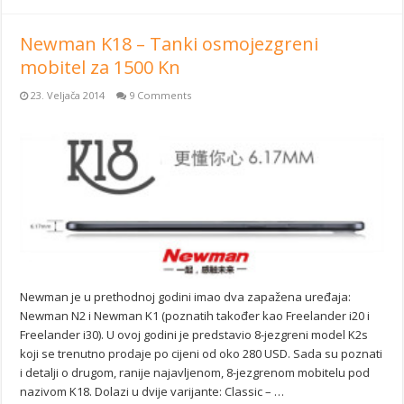
Newman K18 – Tanki osmojezgreni
mobitel za 1500 Kn
23. Veljača 2014
9 Comments
Newman je u prethodnoj godini imao dva zapažena uređaja:
Newman N2 i Newman K1 (poznatih također kao Freelander i20 i
Freelander i30). U ovoj godini je predstavio 8-jezgreni model K2s
koji se trenutno prodaje po cijeni od oko 280 USD. Sada su poznati
i detalji o drugom, ranije najavljenom, 8-jezgrenom mobitelu pod
nazivom K18. Dolazi u dvije varijante: Classic – …