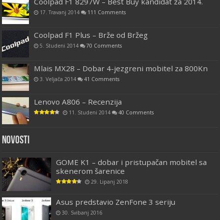
Coolpad F1 8297W – Best Buy kandidat za 2014.
17. Travanj 2014
111 Comments
Coolpad F1 Plus – Brže od Bržeg
5. Studeni 2014
70 Comments
Mlais MX28 – Dobar 4-jezgreni mobitel za 800Kn
3. Veljača 2014
41 Comments
Lenovo A806 – Recenzija
11. Studeni 2014
40 Comments
Novosti
GOME K1 – dobar i pristupačan mobitel sa
skenerom šarenice
29. Lipanj 2018
Asus predstavio ZenFone 3 seriju
30. Svibanj 2016