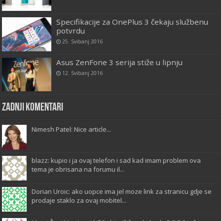
Specifikacije za OnePlus 3 čekaju službenu
potvrdu
25. Svibanj 2016
Asus ZenFone 3 serija stiže u lipnju
12. Svibanj 2016
Zadnji komentari
Nimesh Patel: Nice article...
blazz: kupio i ja ovaj telefon i sad kad imam problem ova
tema je obrisana na forumu il...
Dorian Uroic: ako uopce ima jel moze link za stranicu gdje se
prodaje staklo za ovaj mobitel...