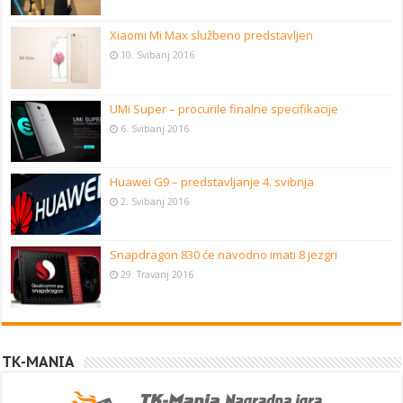
Xiaomi Mi Max službeno predstavljen
10. Svibanj 2016
UMi Super – procurile finalne specifikacije
6. Svibanj 2016
Huawei G9 – predstavljanje 4. svibnja
2. Svibanj 2016
Snapdragon 830 će navodno imati 8 jezgri
29. Travanj 2016
TK-MANIA