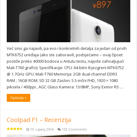
Već smo ga najavili, pa evo i konkretnih detalja za jedan od prvih
MTK6752 uređaja (ako ste zaboravili, podsjećamo – ovaj čipset
postiže preko 40000 bodova u Antutu testu, najviše zahvaljujući
Mali-T760 grafici): Specifikacije: CPU: 64-bitni 8-jezgreni MTK6752
@ 1.7GHz GPU: Mali-T760 Memorija: 2GB dual-channel DDR3
RAM ; 16GB ROM; SD 32 GB Zaslon: 5.5-inčni FHD, 1920 × 1080
piksela / 400ppi , AGC Glass Kamera: 13/8MP, Sony Exmor RS …
Opširnije »
Coolpad F1 – Recenzija
10. Lipanj 2014
153 Comments