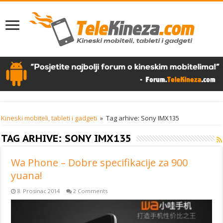
Kineski mobiteli, tableti i gadgeti
»
Tag arhive: Sony IMX135
TAG ARHIVE:
SONY IMX135
Wa Phone – Dobre specifikacije za 900
yuana!
8. Prosinac 2014
2 Comments