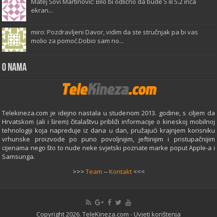
Matej Šovi Martinović: Bilo bi odlično da bude 5 ili 5.2 inča
ekran...
miro: Pozdravljeni Davor, vidim da ste stručnjak pa bi vas
molio za pomoć.Dobio sam no...
O Nama
Telekineza.com je idejno nastala u studenom 2013. godine, s ciljem da
Hrvatskom (ali i širem) čitalaštvu približi informacije o kineskoj mobilnoj
tehnologiji koja napreduje iz dana u dan, pružajući krajnjem korisniku
vrhunske proizvode po puno povoljnijim, jeftinijim i pristupačnijim
cijenama nego što to nude neke svjetski poznate marke poput Apple-a i
Samsunga.
>>>
Team
--
Kontakt
<<<
Copyright 2026. TeleKineza.com -
Uvjeti korištenja