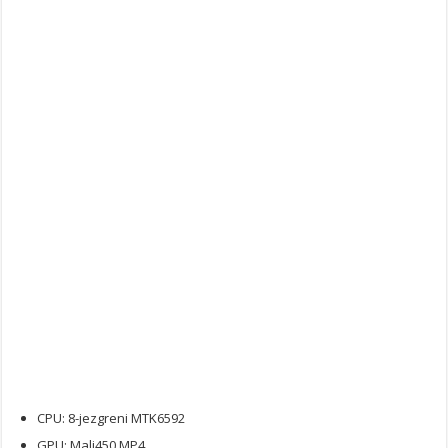
CPU: 8-jezgreni MTK6592
GPU: Mali450 MP4