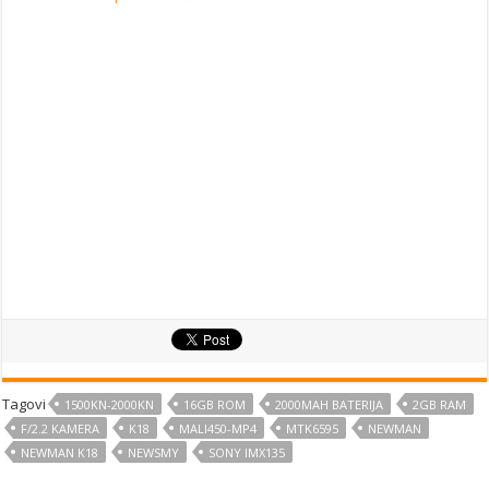
Tagovi
1500KN-2000KN
16GB ROM
2000MAH BATERIJA
2GB RAM
F/2.2 KAMERA
K18
MALI450-MP4
MTK6595
NEWMAN
NEWMAN K18
NEWSMY
SONY IMX135