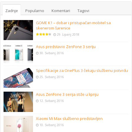
Zadnje
Popularno
Komentari
Tagovi
GOME K1 – dobar i pristupačan mobitel sa
skenerom šarenice
29. Lipanj 2018
Asus predstavio ZenFone 3 seriju
30. Svibanj 2016
Specifikacije za OnePlus 3 čekaju službenu potvrdu
25. Svibanj 2016
Asus ZenFone 3 serija stiže u lipnju
12. Svibanj 2016
Xiaomi Mi Max službeno predstavljen
10. Svibanj 2016