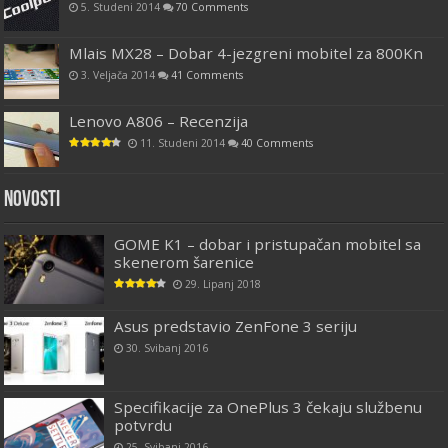
5. Studeni 2014
70 Comments
Mlais MX28 – Dobar 4-jezgreni mobitel za 800Kn
3. Veljača 2014
41 Comments
Lenovo A806 – Recenzija
11. Studeni 2014
40 Comments
Novosti
GOME K1 – dobar i pristupačan mobitel sa
skenerom šarenice
29. Lipanj 2018
Asus predstavio ZenFone 3 seriju
30. Svibanj 2016
Specifikacije za OnePlus 3 čekaju službenu
potvrdu
25. Svibanj 2016