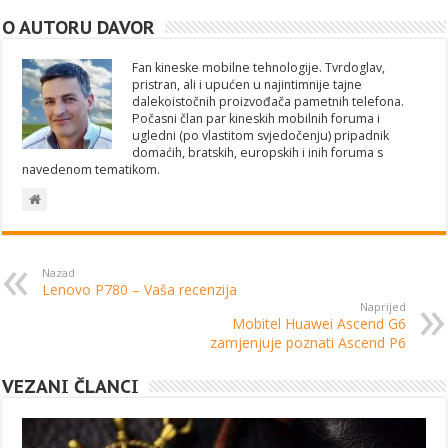
O AUTORU DAVOR
Fan kineske mobilne tehnologije. Tvrdoglav,
pristran, ali i upućen u najintimnije tajne
dalekoistočnih proizvođača pametnih telefona.
Počasni član par kineskih mobilnih foruma i
ugledni (po vlastitom svjedočenju) pripadnik
domaćih, bratskih, europskih i inih foruma s
navedenom tematikom.
Nazad
Lenovo P780 – Vaša recenzija
Naprijed
Mobitel Huawei Ascend G6
zamjenjuje poznati Ascend P6
VEZANI ČLANCI