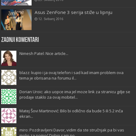
Asus ZenFone 3 serija stiže u lipnju
12. Svibanj 2016
Zadnji komentari
Nimesh Patel: Nice article...
blazz: kupio i ja ovaj telefon i sad kad imam problem ova
tema je obrisana na forumu il...
Dorian Uroic: ako uopce ima jel moze link za stranicu gdje se
prodaje staklo za ovaj mobitel...
Matej Šovi Martinović: Bilo bi odlično da bude 5 ili 5.2 inča
ekran...
miro: Pozdravljeni Davor, vidim da ste stručnjak pa bi vas
molio za pomoć.Dobio sam no...