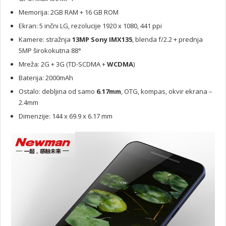
Memorija: 2GB RAM + 16 GB ROM
Ekran: 5 inčni LG, rezolucije 1920 x 1080, 441 ppi
Kamere: stražnja
13MP Sony IMX135
, blenda f/2.2 + prednja
5MP širokokutna 88°
Mreža: 2G + 3G (TD-SCDMA +
WCDMA
)
Baterija: 2000mAh
Ostalo: debljina od samo
6.17mm
, OTG, kompas, okvir ekrana –
2.4mm
Dimenzije: 144 x 69.9 x 6.17 mm