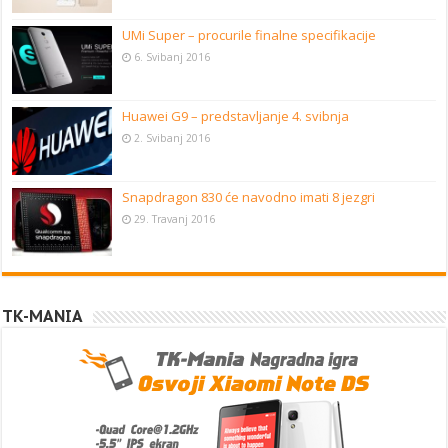
UMi Super – procurile finalne specifikacije
6. Svibanj 2016
Huawei G9 – predstavljanje 4. svibnja
2. Svibanj 2016
Snapdragon 830 će navodno imati 8 jezgri
29. Travanj 2016
TK-MANIA