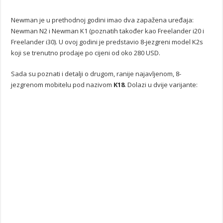
Newman je u prethodnoj godini imao dva zapažena uređaja:
Newman N2 i Newman K1 (poznatih također kao Freelander i20 i
Freelander i30). U ovoj godini je predstavio 8-jezgreni model K2s
koji se trenutno prodaje po cijeni od oko 280 USD.
Sada su poznati i detalji o drugom, ranije najavljenom, 8-
jezgrenom mobitelu pod nazivom
K18
. Dolazi u dvije varijante: