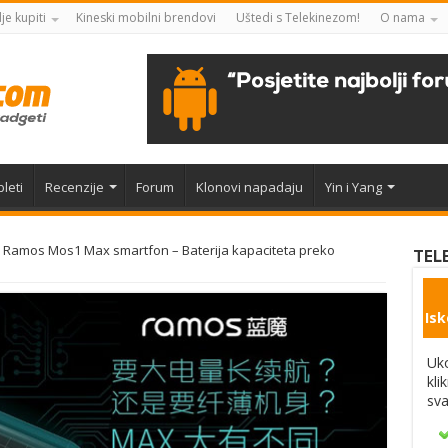
je kupiti
Kineski mobilni brendovi
Uštedi s Telekinezom!
O nama
leti
Recenzije
Forum
Klonovi napadaju
Yin i Yang
Ramos Mos1 Max smartfon – Baterija kapaciteta preko
TEL
Isk
Uko
kli
sva