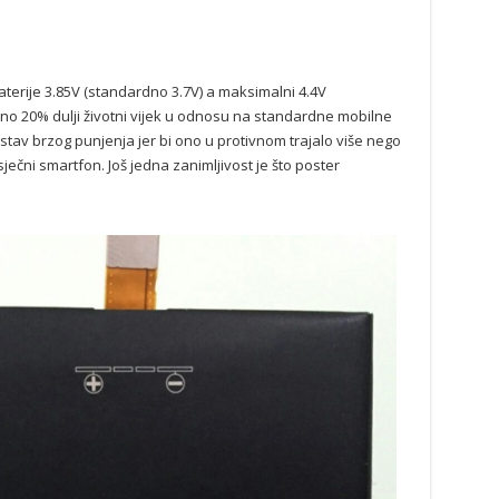
aterije 3.85V (standardno 3.7V) a maksimalni 4.4V
ečno 20% dulji životni vijek u odnosu na standardne mobilne
ustav brzog punjenja jer bi ono u protivnom trajalo više nego
ječni smartfon. Još jedna zanimljivost je što poster