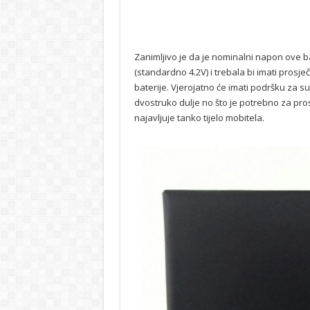
Zanimljivo je da je nominalni napon ove b
(standardno 4.2V) i trebala bi imati prosj
baterije. Vjerojatno će imati podršku za s
dvostruko dulje no što je potrebno za pros
najavljuje tanko tijelo mobitela.