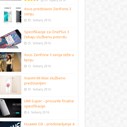
29. Lipanj 2018
Asus predstavio ZenFone 3
seriju
30. Svibanj 2016
Specifikacije za OnePlus 3
čekaju službenu potvrdu
25. Svibanj 2016
Asus ZenFone 3 serija stiže u
lipnju
12. Svibanj 2016
Xiaomi Mi Max službeno
predstavljen
10. Svibanj 2016
UMi Super – procurile finalne
specifikacije
6. Svibanj 2016
Huawei G9 – predstavljanje 4.