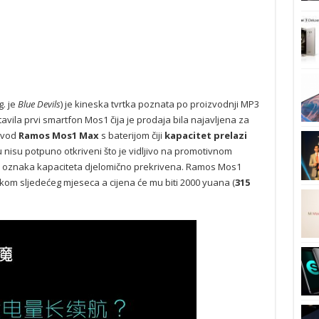
g. je
Blue Devils
) je kineska tvrtka poznata po proizvodnji MP3
tavila prvi smartfon Mos1 čija je prodaja bila najavljena za
izvod
Ramos Mos1 Max
s baterijom čiji
kapacitet prelazi
u nisu potpuno otkriveni što je vidljivo na promotivnom
e je oznaka kapaciteta djelomično prekrivena. Ramos Mos1
ekom sljedećeg mjeseca a cijena će mu biti 2000 yuana (
315