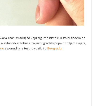
(
Build Your Dreams
) za koju sigurno niste čuli što bi značilo da
 električnih autobusa za javni gradski prijevoz diljem svijeta,
onu
a ponudila je testno vozilo i u
Beogradu,