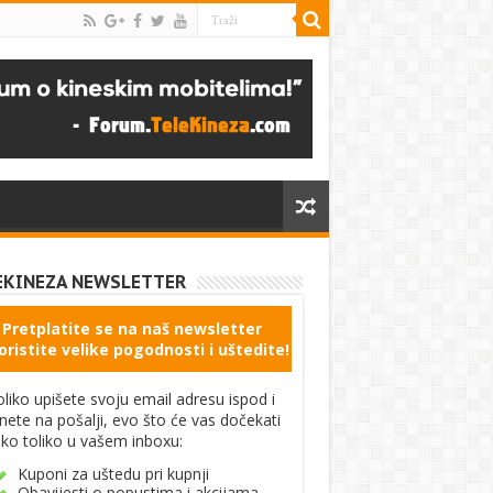
EKINEZA NEWSLETTER
Pretplatite se na naš newsletter
oristite velike pogodnosti i uštedite!
liko upišete svoju email adresu ispod i
knete na pošalji, evo što će vas dočekati
ko toliko u vašem inboxu:
Kuponi za uštedu pri kupnji
Obavijesti o popustima i akcijama