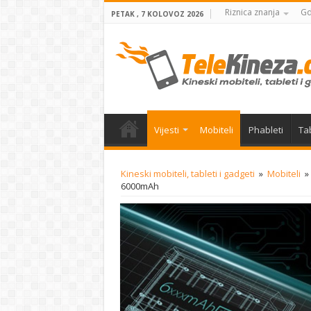
Riznica znanja
Gd
PETAK , 7 KOLOVOZ 2026
Vijesti
Mobiteli
Phableti
Tab
Kineski mobiteli, tableti i gadgeti
»
Mobiteli
»
6000mAh