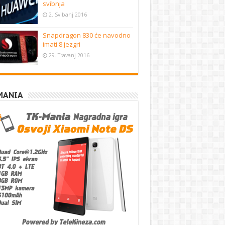
svibnja
2. Svibanj 2016
Snapdragon 830 će navodno
imati 8 jezgri
29. Travanj 2016
MANIA