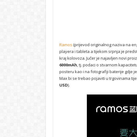
Ramos
(prijevod originalnog naziva na en
playera i tableta a tijekom srpnja je preds
kraj kolovoza. Jučer je najavljen novi pro
6000mAh
, tj. podaci o stvarnom kapacitet
posteru kao i na fotografiji baterije gdj
Max bi se trebao pojaviti u trgovinama tij
USD
).