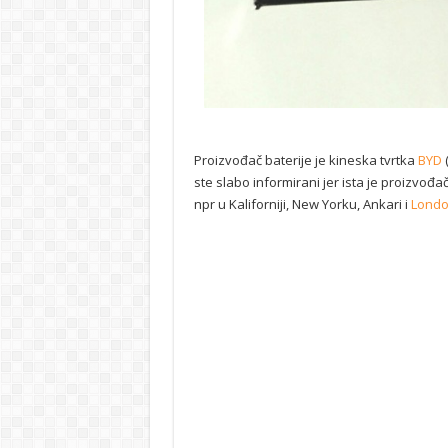
Proizvođač baterije je kineska tvrtka
BYD
ste slabo informirani jer ista je proizvođač
npr u Kaliforniji, New Yorku, Ankari i
Lond