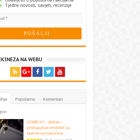
Tjedne novosti, savjeti, recenzije
EKINEZA NA WEBU
dnje
Popularno
Komentari
govi
GOME K1 – dobar i
pristupačan mobitel sa
skenerom šarenice