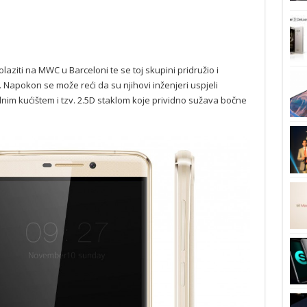
aziti na MWC u Barceloni te se toj skupini pridružio i
. Napokon se može reći da su njihovi inženjeri uspjeli
alnim kućištem i tzv. 2.5D staklom koje prividno sužava bočne