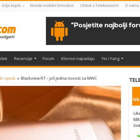
Gdje kupiti
Kineski mobilni brendovi
Uštedi s Telekinezom!
O nama
leti
Recenzije
Forum
Klonovi napadaju
Yin i Yang
lic vijesti
»
Blackview R7 – još jedna novost za MWC
TEL
Isk
Uko
kli
sva