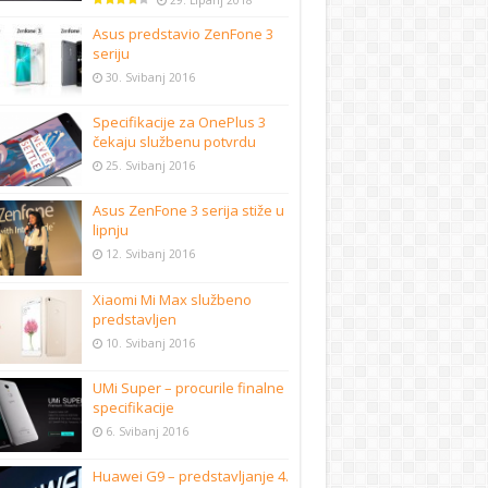
29. Lipanj 2018
Asus predstavio ZenFone 3
seriju
30. Svibanj 2016
Specifikacije za OnePlus 3
čekaju službenu potvrdu
25. Svibanj 2016
Asus ZenFone 3 serija stiže u
lipnju
12. Svibanj 2016
Xiaomi Mi Max službeno
predstavljen
10. Svibanj 2016
UMi Super – procurile finalne
specifikacije
6. Svibanj 2016
Huawei G9 – predstavljanje 4.