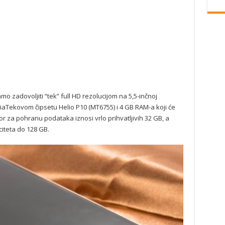
o zadovoljiti “tek” full HD rezolucijom na 5,5-inčnoj
ediaTekovom čipsetu Helio P10 (MT6755) i 4 GB RAM-a koji će
r za pohranu podataka iznosi vrlo prihvatljivih 32 GB, a
citeta do 128 GB.