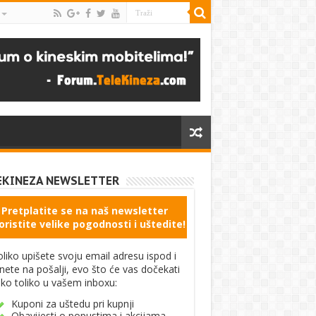
EKINEZA NEWSLETTER
Pretplatite se na naš newsletter
oristite velike pogodnosti i uštedite!
liko upišete svoju email adresu ispod i
knete na pošalji, evo što će vas dočekati
ko toliko u vašem inboxu:
Kuponi za uštedu pri kupnji
Obavijesti o popustima i akcijama