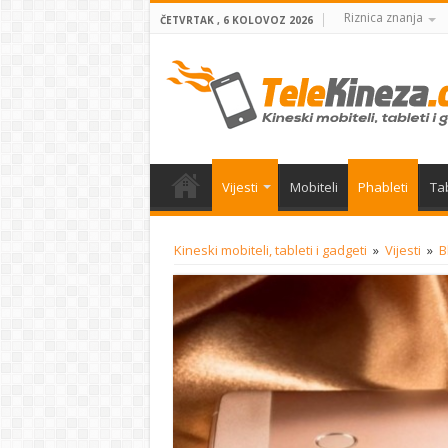
Riznica znanja
ČETVRTAK , 6 KOLOVOZ 2026
Vijesti
Mobiteli
Phableti
Tab
Kineski mobiteli, tableti i gadgeti
»
Vijesti
»
B