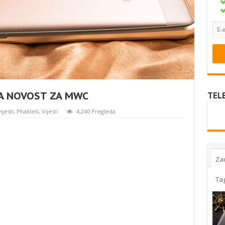
NA NOVOST ZA MWC
TEL
ijesti
,
Phableti
,
Vijesti
4,240 Pregleda
Za
Ta