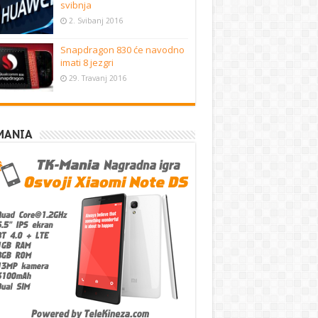
svibnja
2. Svibanj 2016
Snapdragon 830 će navodno
imati 8 jezgri
29. Travanj 2016
MANIA