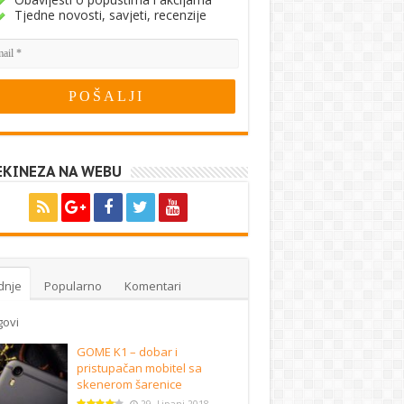
Tjedne novosti, savjeti, recenzije
EKINEZA NA WEBU
dnje
Popularno
Komentari
govi
GOME K1 – dobar i
pristupačan mobitel sa
skenerom šarenice