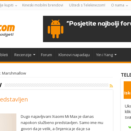
je kupiti
Kineski mobilni brendovi
Uštedi s Telekinezom!
O nama
bleti
Recenzije
Forum
Klonovi napadaju
Yin i Yang
e: Marshmallow
TEL
W
Isk
edstavljen
Uko
kli
Dugo najavljivani Xiaomi Mi Max je danas
sva
napokon službeno predstavljen. Samo ime mu
govori da je velik, a činjenica je da je sa