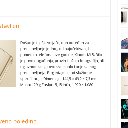
tavljen
Došao je taj 24. veljače, dan određen za
predstavljanje jednog od najočekivanijih
pametnih telefona ove godine, Xiaomi Mi 5. Bilo
je puno nagađanja, pravih i lažnih fotografija, ali
uglavnom se gotovo sve znalo i prije samog
predstavljanja. Pogledajmo sad službene
specifikacije: Dimenzije: 144,5 × 69,2 × 7,3 mm
Masa: 129 g Zaslon: 5,15 inča, 1.920 × 1.080
rvena poleđina