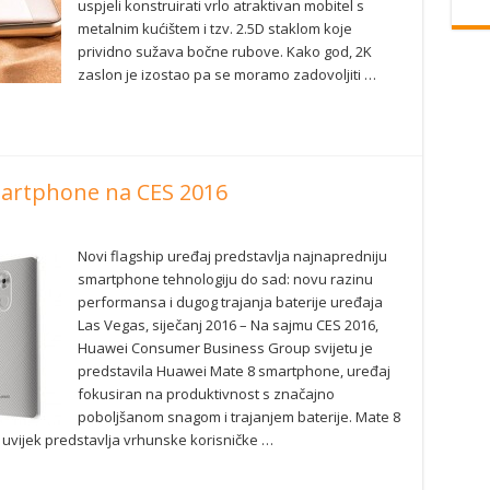
uspjeli konstruirati vrlo atraktivan mobitel s
metalnim kućištem i tzv. 2.5D staklom koje
prividno sužava bočne rubove. Kako god, 2K
zaslon je izostao pa se moramo zadovoljiti …
martphone na CES 2016
Novi flagship uređaj predstavlja najnapredniju
smartphone tehnologiju do sad: novu razinu
performansa i dugog trajanja baterije uređaja
Las Vegas, siječanj 2016 – Na sajmu CES 2016,
Huawei Consumer Business Group svijetu je
predstavila Huawei Mate 8 smartphone, uređaj
fokusiran na produktivnost s značajno
poboljšanom snagom i trajanjem baterije. Mate 8
a uvijek predstavlja vrhunske korisničke …