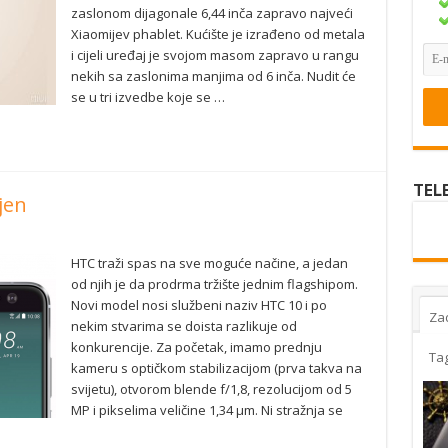
zaslonom dijagonale 6,44 inča zapravo najveći
Xiaomijev phablet. Kućište je izrađeno od metala
i cijeli uređaj je svojom masom zapravo u rangu
nekih sa zaslonima manjima od 6 inča. Nudit će
se u tri izvedbe koje se …
TEL
jen
HTC traži spas na sve moguće načine, a jedan
od njih je da prodrma tržište jednim flagshipom.
Novi model nosi službeni naziv HTC 10 i po
Za
nekim stvarima se doista razlikuje od
konkurencije. Za početak, imamo prednju
Ta
kameru s optičkom stabilizacijom (prva takva na
svijetu), otvorom blende f/1,8, rezolucijom od 5
MP i pikselima veličine 1,34 µm. Ni stražnja se