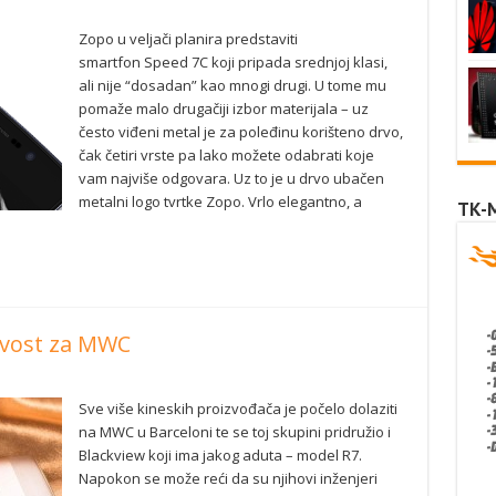
Zopo u veljači planira predstaviti
smartfon Speed 7C koji pripada srednjoj klasi,
ali nije “dosadan” kao mnogi drugi. U tome mu
pomaže malo drugačiji izbor materijala – uz
često viđeni metal je za poleđinu korišteno drvo,
čak četiri vrste pa lako možete odabrati koje
vam najviše odgovara. Uz to je u drvo ubačen
metalni logo tvrtke Zopo. Vrlo elegantno, a
TK-
novost za MWC
Sve više kineskih proizvođača je počelo dolaziti
na MWC u Barceloni te se toj skupini pridružio i
Blackview koji ima jakog aduta – model R7.
Napokon se može reći da su njihovi inženjeri