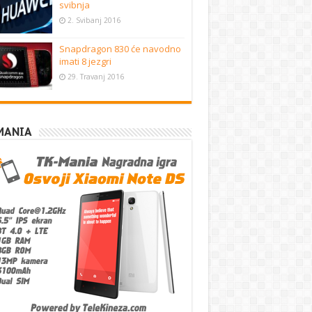
svibnja
2. Svibanj 2016
Snapdragon 830 će navodno
imati 8 jezgri
29. Travanj 2016
MANIA