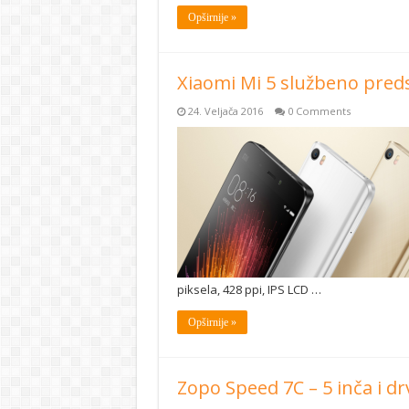
Opširnije »
Xiaomi Mi 5 službeno preds
24. Veljača 2016
0 Comments
piksela, 428 ppi, IPS LCD …
Opširnije »
Zopo Speed 7C – 5 inča i d