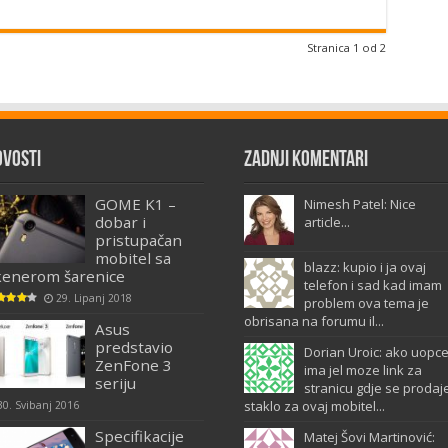
Stranica 1 od 2
ovosti
Zadnji komentari
GOME K1 –
Nimesh Patel: Nice
dobar i
article...
pristupačan
mobitel sa
blazz: kupio i ja ovaj
kenerom šarenice
telefon i sad kad imam
29. Lipanj 2018
problem ova tema je
obrisana na forumu il...
Asus
predstavio
Dorian Uroic: ako uopc
ZenFone 3
ima jel moze link za
seriju
stranicu gdje se prodaj
staklo za ovaj mobitel...
30. Svibanj 2016
Specifikacije
Matej Šovi Martinović: