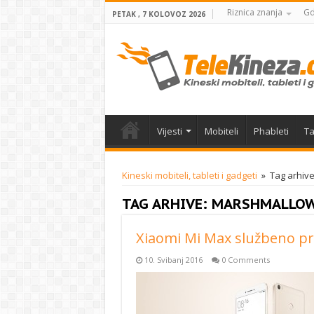
Riznica znanja
Gd
PETAK , 7 KOLOVOZ 2026
Vijesti
Mobiteli
Phableti
Ta
Kineski mobiteli, tableti i gadgeti
»
Tag arhiv
TAG ARHIVE:
MARSHMALLO
Xiaomi Mi Max službeno pr
10. Svibanj 2016
0 Comments