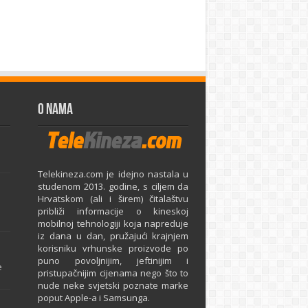
O Nama
Telekineza.com je idejno nastala u
studenom 2013. godine, s ciljem da
Hrvatskom (ali i širem) čitalaštvu
približi informacije o kineskoj
mobilnoj tehnologiji koja napreduje
iz dana u dan, pružajući krajnjem
e
korisniku vrhunske proizvode po
puno povoljnijim, jeftinijim i
e
pristupačnijim cijenama nego što to
nude neke svjetski poznate marke
poput Apple-a i Samsunga.