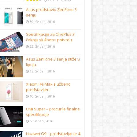
29. Lipanj 2018
Asus predstavio ZenFone 3
seriju
30. Svibanj 2016
Specifikacije za OnePlus 3
čekaju službenu potvrdu
25. Svibanj 2016
Asus ZenFone 3 serija stiže u
lipnju
12. Svibanj 2016
Xiaomi Mi Max službeno
predstavljen
10. Svibanj 2016
UMi Super – procurile finalne
specifikacije
6. Svibanj 2016
Huawei G9 – predstavljanje 4.