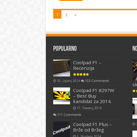
1
2
»
Popularno
N
Coolpad F1 –
Recenzija
10. Lipanj 2014
153 Comments
s
Coolpad F1 8297W
– Best Buy
kandidat za 2014.
17. Travanj 2014
111 Comments
Coolpad F1 Plus –
Brže od Bržeg
5. Studeni 2014