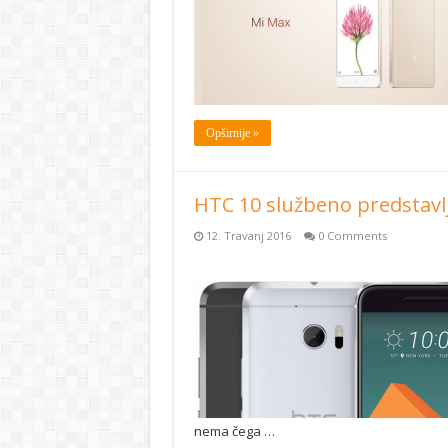
Opširnije »
HTC 10 službeno predstavl
12. Travanj 2016
0 Comments
nema čega …