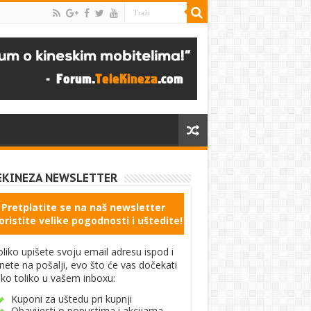
EKINEZA NEWSLETTER
Pretplatite se na naš newsletter
oristite velike pogodnosti i uštedite!
liko upišete svoju email adresu ispod i
knete na pošalji, evo što će vas dočekati
ko toliko u vašem inboxu:
Kuponi za uštedu pri kupnji
Obavijesti o popustima i akcijama