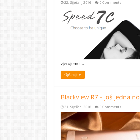
22. Siječanj 2016
0 Comments
vjerujemo …
Opširnije »
Blackview R7 – još jedna 
21. Siječanj 2016
0 Comments