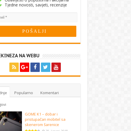
Tjedne novosti, savjeti, recenzije
EKINEZA NA WEBU
dnje
Popularno
Komentari
govi
GOME K1 – dobar i
pristupačan mobitel sa
skenerom šarenice