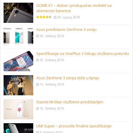
GOME K1 – dobar i pristupačan mobitel sa
skenerom šarenice
29. Lipanj 2018
Asus predstavio ZenFone 3 seriju
30. Svibanj 2016
Specifikacije za OnePlus 3 čekaju službenu potvrdu
25. Svibanj 2016
Asus ZenFone 3 serija stiže u lipnju
12. Svibanj 2016
Xiaomi Mi Max službeno predstavljen
10. Svibanj 2016
UMi Super – procurile finalne specifikacije
6. Svibanj 2016