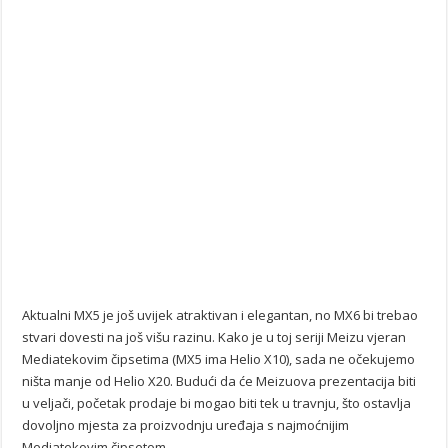
Aktualni MX5 je još uvijek atraktivan i elegantan, no MX6 bi trebao
stvari dovesti na još višu razinu. Kako je u toj seriji Meizu vjeran
Mediatekovim čipsetima (MX5 ima Helio X10), sada ne očekujemo
ništa manje od Helio X20. Budući da će Meizuova prezentacija biti
u veljači, početak prodaje bi mogao biti tek u travnju, što ostavlja
dovoljno mjesta za proizvodnju uređaja s najmoćnijim
Mediatekovim čipsetom.