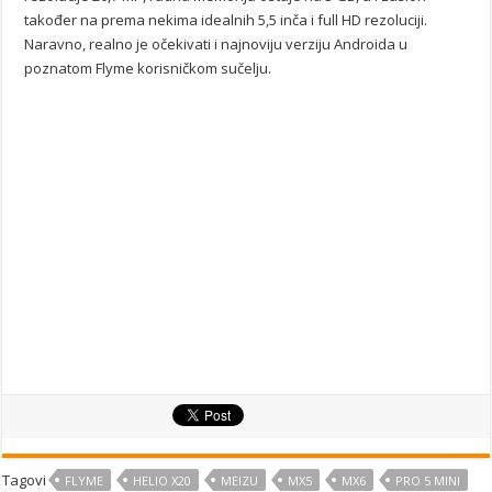
također na prema nekima idealnih 5,5 inča i full HD rezoluciji.
Naravno, realno je očekivati i najnoviju verziju Androida u
poznatom Flyme korisničkom sučelju.
Tagovi
FLYME
HELIO X20
MEIZU
MX5
MX6
PRO 5 MINI