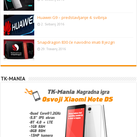
Huawei G9 – predstavljanje 4. svibnja
2. Svibanj 2016
Snapdragon 830 će navodno imati 8 jezgri
29. Travanj 2016
TK-MANIA