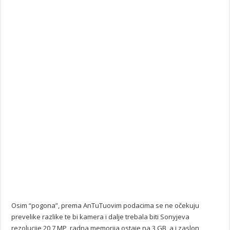
Osim “pogona”, prema AnTuTuovim podacima se ne očekuju
prevelike razlike te bi kamera i dalje trebala biti Sonyjeva
rezolucije 20,7 MP, radna memorija ostaje na 3 GB, a i zaslon