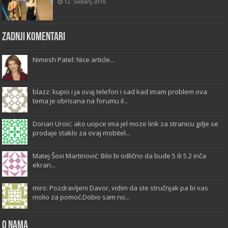
12. Svibanj 2016
Zadnji komentari
Nimesh Patel: Nice article...
blazz: kupio i ja ovaj telefon i sad kad imam problem ova
tema je obrisana na forumu il...
Dorian Uroic: ako uopce ima jel moze link za stranicu gdje se
prodaje staklo za ovaj mobitel...
Matej Šovi Martinović: Bilo bi odlično da bude 5 ili 5.2 inča
ekran...
miro: Pozdravljeni Davor, vidim da ste stručnjak pa bi vas
molio za pomoć.Dobio sam no...
O Nama