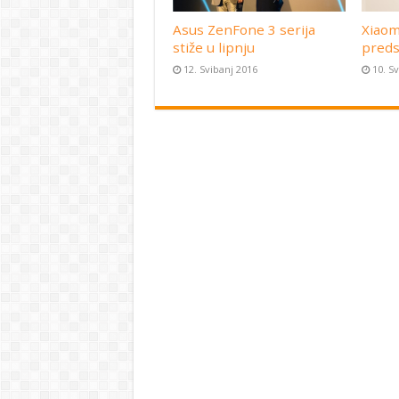
Asus ZenFone 3 serija
Xiaom
stiže u lipnju
preds
12. Svibanj 2016
10. S