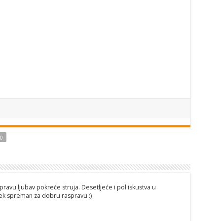
50
pravu ljubav pokreće struja. Desetljeće i pol iskustva u
ijek spreman za dobru raspravu :)