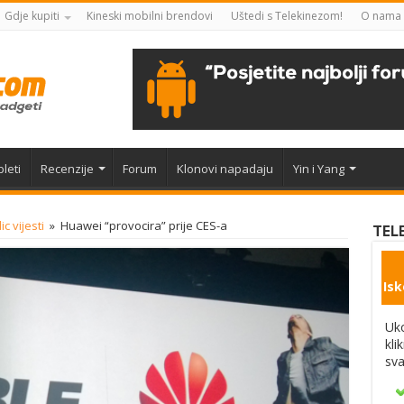
Gdje kupiti
Kineski mobilni brendovi
Uštedi s Telekinezom!
O nama
leti
Recenzije
Forum
Klonovi napadaju
Yin i Yang
lic vijesti
»
Huawei “provocira” prije CES-a
TEL
Isk
Uko
kli
sva