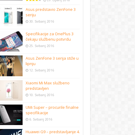
29. Lipanj 2018
Asus predstavio ZenFone 3
seriju
30. Svibanj 2016
Specifikacije za OnePlus 3
čekaju službenu potvrdu
25. Svibanj 2016
Asus ZenFone 3 serija stiže u
lipnju
12. Svibanj 2016
Xiaomi Mi Max službeno
predstavljen
10. Svibanj 2016
UMi Super – procurile finalne
specifikacije
6. Svibanj 2016
Huawei G9 – predstavljanje 4.