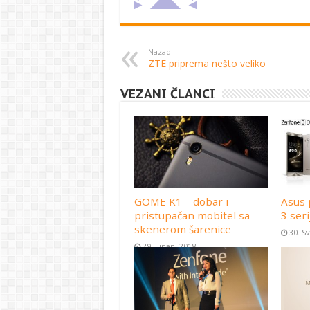
Nazad
ZTE priprema nešto veliko
VEZANI ČLANCI
GOME K1 – dobar i
Asus 
pristupačan mobitel sa
3 seri
skenerom šarenice
30. S
29. Lipanj 2018