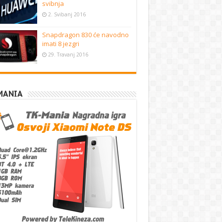
svibnja
2. Svibanj 2016
Snapdragon 830 će navodno
imati 8 jezgri
29. Travanj 2016
MANIA