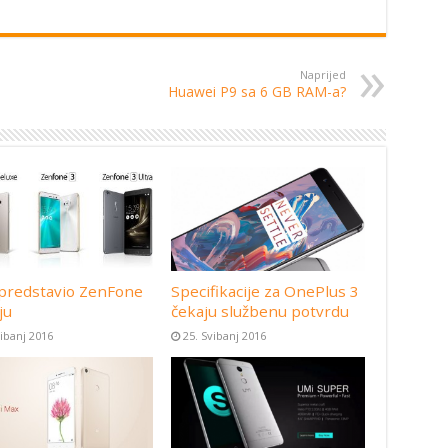
Naprijed
Huawei P9 sa 6 GB RAM-a?
predstavio ZenFone
Specifikacije za OnePlus 3
ju
čekaju službenu potvrdu
vibanj 2016
25. Svibanj 2016