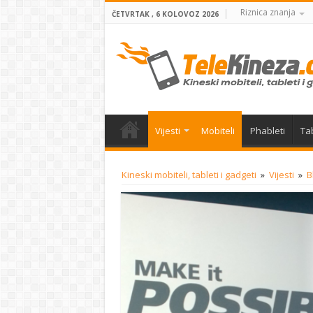
Riznica znanja
ČETVRTAK , 6 KOLOVOZ 2026
Vijesti
Mobiteli
Phableti
Tab
Kineski mobiteli, tableti i gadgeti
»
Vijesti
»
B