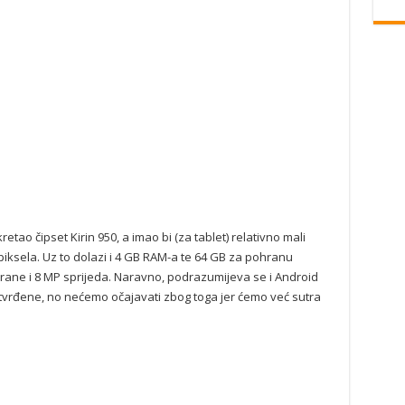
etao čipset Kirin 950, a imao bi (za tablet) relativno mali
 piksela. Uz to dolazi i 4 GB RAM-a te 64 GB za pohranu
rane i 8 MP sprijeda. Naravno, podrazumijeva se i Android
tvrđene, no nećemo očajavati zbog toga jer ćemo već sutra