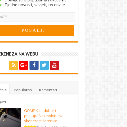
Tjedne novosti, savjeti, recenzije
EKINEZA NA WEBU
dnje
Popularno
Komentari
govi
GOME K1 – dobar i
pristupačan mobitel sa
skenerom šarenice