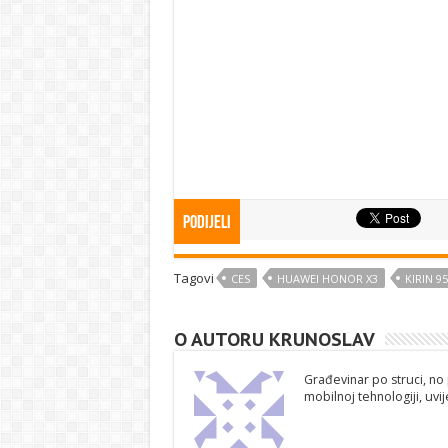
Podijeli
Tagovi
CES
HUAWEI HONOR X3
KIRIN 9
O AUTORU KRUNOSLAV
Građevinar po struci, no 
mobilnoj tehnologiji, uv