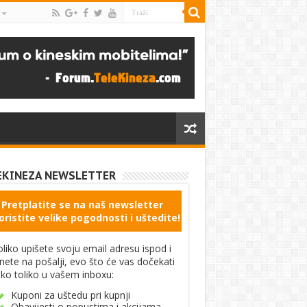
EKINEZA NEWSLETTER
Pretplatite se na naš newsletter
oristite velike pogodnosti i uštedite!
liko upišete svoju email adresu ispod i
knete na pošalji, evo što će vas dočekati
ko toliko u vašem inboxu:
Kuponi za uštedu pri kupnji
Obavijesti o popustima i akcijama