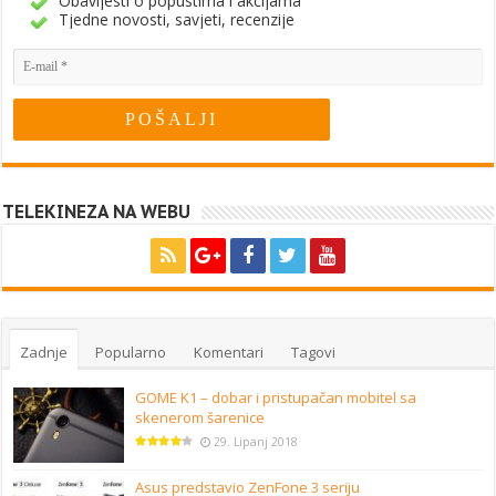
Obavijesti o popustima i akcijama
Tjedne novosti, savjeti, recenzije
TELEKINEZA NA WEBU
Zadnje
Popularno
Komentari
Tagovi
GOME K1 – dobar i pristupačan mobitel sa
skenerom šarenice
29. Lipanj 2018
Asus predstavio ZenFone 3 seriju