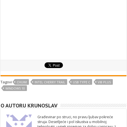
Tagovi
CHUWI
INTEL CHERRY TRAIL
USB TYPE C
VI8 PLUS
WINDOWS 10
O AUTORU KRUNOSLAV
Građevinar po struci, no pravu ljubav pokreće
struja. Desetljeće i pol iskustva u mobilnoj
tehnologiji, uvijek spreman za dobru raspravu :)