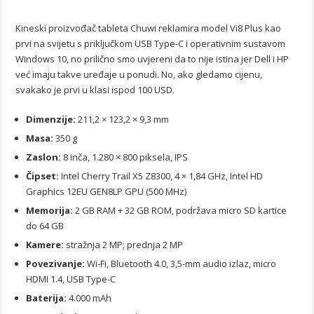
Kineski proizvođač tableta Chuwi reklamira model Vi8 Plus kao
prvi na svijetu s priključkom USB Type-C i operativnim sustavom
Windows 10, no prilično smo uvjereni da to nije istina jer Dell i HP
već imaju takve uređaje u ponudi. No, ako gledamo cijenu,
svakako je prvi u klasi ispod 100 USD.
Dimenzije:
211,2 × 123,2 × 9,3 mm
Masa:
350 g
Zaslon:
8 inča, 1.280 × 800 piksela, IPS
Čipset:
Intel Cherry Trail X5 Z8300, 4 × 1,84 GHz, Intel HD
Graphics 12EU GEN8LP GPU (500 MHz)
Memorija:
2 GB RAM + 32 GB ROM, podržava micro SD kartice
do 64 GB
Kamere:
stražnja 2 MP; prednja 2 MP
Povezivanje:
Wi-Fi, Bluetooth 4.0, 3,5-mm audio izlaz, micro
HDMI 1.4, USB Type-C
Baterija:
4.000 mAh