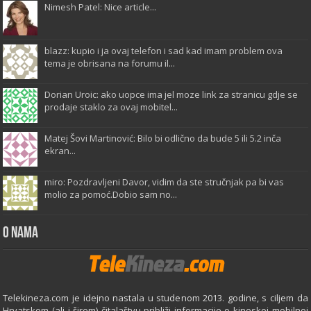
Nimesh Patel: Nice article...
blazz: kupio i ja ovaj telefon i sad kad imam problem ova
tema je obrisana na forumu il...
Dorian Uroic: ako uopce ima jel moze link za stranicu gdje se
prodaje staklo za ovaj mobitel...
Matej Šovi Martinović: Bilo bi odlično da bude 5 ili 5.2 inča
ekran...
miro: Pozdravljeni Davor, vidim da ste stručnjak pa bi vas
molio za pomoć.Dobio sam no...
O Nama
Telekineza.com je idejno nastala u studenom 2013. godine, s ciljem da
Hrvatskom (ali i širem) čitalaštvu približi informacije o kineskoj mobilnoj