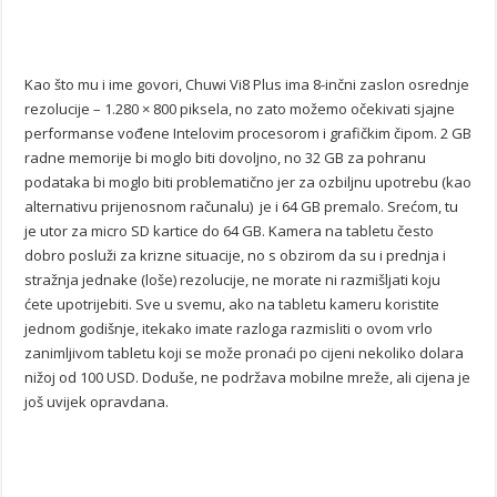
Kao što mu i ime govori, Chuwi Vi8 Plus ima 8-inčni zaslon osrednje
rezolucije – 1.280 × 800 piksela, no zato možemo očekivati sjajne
performanse vođene Intelovim procesorom i grafičkim čipom. 2 GB
radne memorije bi moglo biti dovoljno, no 32 GB za pohranu
podataka bi moglo biti problematično jer za ozbiljnu upotrebu (kao
alternativu prijenosnom računalu) je i 64 GB premalo. Srećom, tu
je utor za micro SD kartice do 64 GB. Kamera na tabletu često
dobro posluži za krizne situacije, no s obzirom da su i prednja i
stražnja jednake (loše) rezolucije, ne morate ni razmišljati koju
ćete upotrijebiti. Sve u svemu, ako na tabletu kameru koristite
jednom godišnje, itekako imate razloga razmisliti o ovom vrlo
zanimljivom tabletu koji se može pronaći po cijeni nekoliko dolara
nižoj od 100 USD. Doduše, ne podržava mobilne mreže, ali cijena je
još uvijek opravdana.