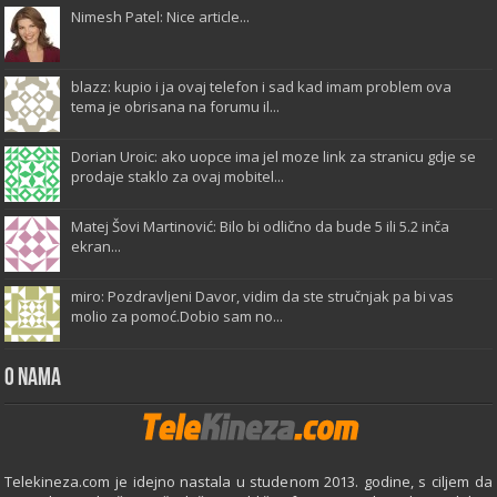
Nimesh Patel: Nice article...
blazz: kupio i ja ovaj telefon i sad kad imam problem ova
tema je obrisana na forumu il...
Dorian Uroic: ako uopce ima jel moze link za stranicu gdje se
prodaje staklo za ovaj mobitel...
Matej Šovi Martinović: Bilo bi odlično da bude 5 ili 5.2 inča
ekran...
miro: Pozdravljeni Davor, vidim da ste stručnjak pa bi vas
molio za pomoć.Dobio sam no...
O Nama
Telekineza.com je idejno nastala u studenom 2013. godine, s ciljem da