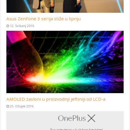
Asus ZenFone 3 serija stiže u lipnju
12. Svibanj 2016
AMOLED zasloni u proizvodnji jeftiniji od LCD-a
25. Ožujak 2016