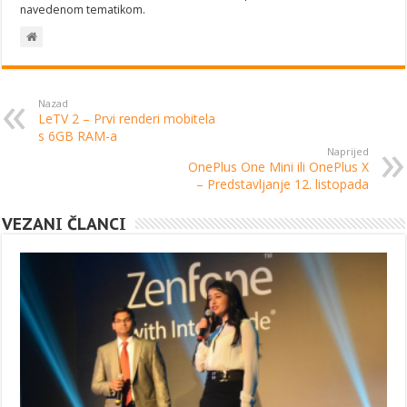
navedenom tematikom.
Nazad
LeTV 2 – Prvi renderi mobitela
s 6GB RAM-a
Naprijed
OnePlus One Mini ili OnePlus X
– Predstavljanje 12. listopada
VEZANI ČLANCI