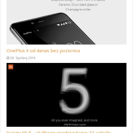
OnePlus X od danas bez pozivnica
28. Siječanj 2016
Xiaomi Mi 5 – službeno predstavljanje 24. veljače