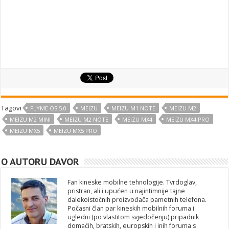
Tagovi
FLYME OS 5.0
MEIZU
MEIZU M1 NOTE
MEIZU M2
MEIZU M2 MINI
MEIZU M2 NOTE
MEIZU MX4
MEIZU MX4 PRO
MEIZU MX5
MEIZU MX5 PRO
O AUTORU DAVOR
Fan kineske mobilne tehnologije. Tvrdoglav,
pristran, ali i upućen u najintimnije tajne
dalekoistočnih proizvođača pametnih telefona.
Počasni član par kineskih mobilnih foruma i
ugledni (po vlastitom svjedočenju) pripadnik
domaćih, bratskih, europskih i inih foruma s