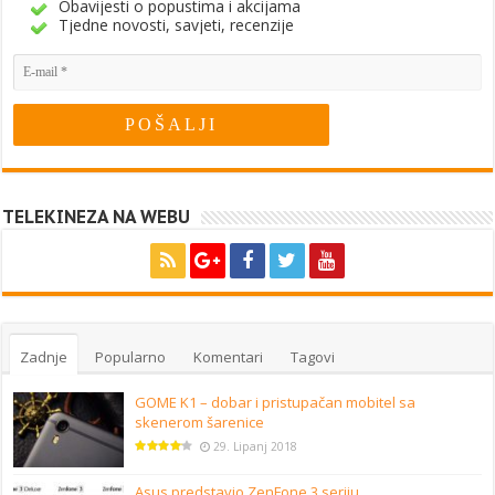
Obavijesti o popustima i akcijama
Tjedne novosti, savjeti, recenzije
TELEKINEZA NA WEBU
Zadnje
Popularno
Komentari
Tagovi
GOME K1 – dobar i pristupačan mobitel sa
skenerom šarenice
29. Lipanj 2018
Asus predstavio ZenFone 3 seriju