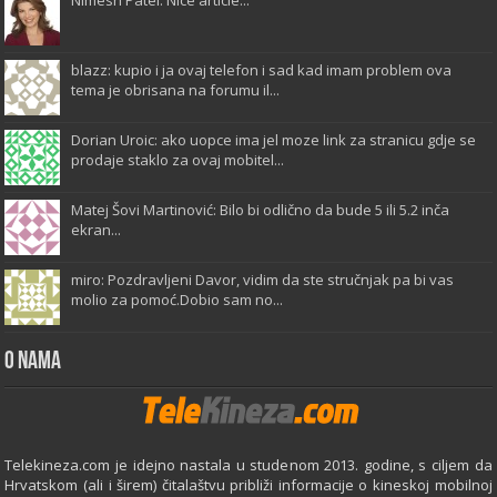
blazz: kupio i ja ovaj telefon i sad kad imam problem ova
tema je obrisana na forumu il...
Dorian Uroic: ako uopce ima jel moze link za stranicu gdje se
prodaje staklo za ovaj mobitel...
Matej Šovi Martinović: Bilo bi odlično da bude 5 ili 5.2 inča
ekran...
miro: Pozdravljeni Davor, vidim da ste stručnjak pa bi vas
molio za pomoć.Dobio sam no...
O Nama
Telekineza.com je idejno nastala u studenom 2013. godine, s ciljem da
Hrvatskom (ali i širem) čitalaštvu približi informacije o kineskoj mobilnoj