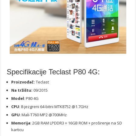
Specifikacije Teclast P80 4G:
Proizvođač:
Teclast
Na tržištu:
09/2015
Model
: P80 4G
CPU
: 8-jezgreni 64-bitni MTK8752 @1.7GHz
GPU
: Mali-T760 MP2 @700MHz
Memorija
: 2GB RAM LPDDR3 + 16GB ROM + proširenje na SD
karticu