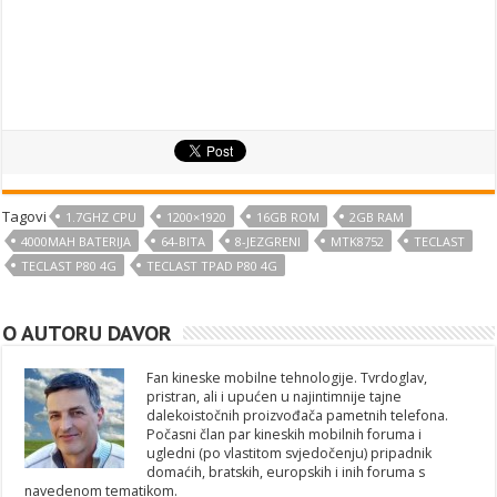
Tagovi
1.7GHZ CPU
1200×1920
16GB ROM
2GB RAM
4000MAH BATERIJA
64-BITA
8-JEZGRENI
MTK8752
TECLAST
TECLAST P80 4G
TECLAST TPAD P80 4G
O AUTORU DAVOR
Fan kineske mobilne tehnologije. Tvrdoglav,
pristran, ali i upućen u najintimnije tajne
dalekoistočnih proizvođača pametnih telefona.
Počasni član par kineskih mobilnih foruma i
ugledni (po vlastitom svjedočenju) pripadnik
domaćih, bratskih, europskih i inih foruma s
navedenom tematikom.