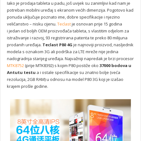
Iako je prodaja tableta u padu, još uvijek su zanimljivi kad nam je
potreban mobilni uređaj s ekranom većih dimenzija. Pogotovo kad
ponuda uključuje poznato ime, dobre specifikacije i njezino
veličanstvo – nisku cijenu.
Teclast
je osnovan prije 15 godina
i jedan od boljih OEM proizvođača tableta, s vlastitim odjelom za
istraživanje i razvoj, 93 registrirana patenta te preko 80 milijuna
prodanih uređaja.
Teclast P80 4G
je najnoviji proizvod, nasljednik
modela s oznakom 3G ali podrška za LTE mreže nije jedina
nadogradnja starijeg uređaja. Najvažniji napredak je brzi procesor
MTK8752
(prije MTK8392) s kojim P80 postiže oko
37000 bodova u
Antutu testu
a i ostale specifikacije su znatno bolje (veća
rezolucija, 2GB RAM) u odnosu na model P80 3G koji je izašao
krajem prošle godine.