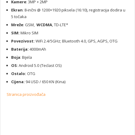
Kamere
: 3MP + 2MP
Ekran
: 8-inčni @ 1200×1920 piksela (16:10), registracija dodira u
5 točaka
Mreže
: GSM,
WCDMA
, TD-LTE*
SIM:
Mikro SIM
Povezivost:
WiFi 2.4/5GHz; Bluetooth 4.0, GPS, AGPS, OTG
Baterija:
4000mAh
Boja
: Bijela
OS
: Android 5.0 (Teclast OS)
Ostalo:
OTG
Cijena:
94 USD / 650 KN (Kina)
Stranica proizvođača