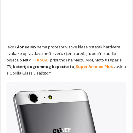
Iako
Gionee M5
nema procesor visoke klase ostatak hardvera
svakako opravdava nešto veću cijenu uređaja: odlično audio
pojačalo
NXP
TFA 9890
, prisutno i na Meizu Mx4, Moto X i Xperia
Z3,
baterija ogromnog kapaciteta
,
Super Amoled Plus
zaslon
s Gorilla Glass 3 zaštitom.