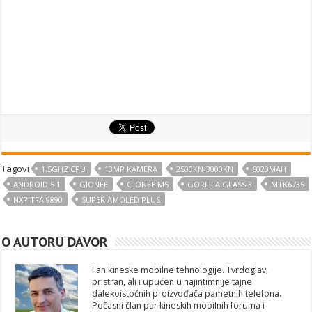
Tagovi
1.5GHZ CPU
13MP KAMERA
2500KN-3000KN
6020MAH
ANDROID 5.1
GIONEE
GIONEE M5
GORILLA GLASS 3
MTK6735
NXP TFA 9890
SUPER AMOLED PLUS
O AUTORU DAVOR
Fan kineske mobilne tehnologije. Tvrdoglav,
pristran, ali i upućen u najintimnije tajne
dalekoistočnih proizvođača pametnih telefona.
Počasni član par kineskih mobilnih foruma i