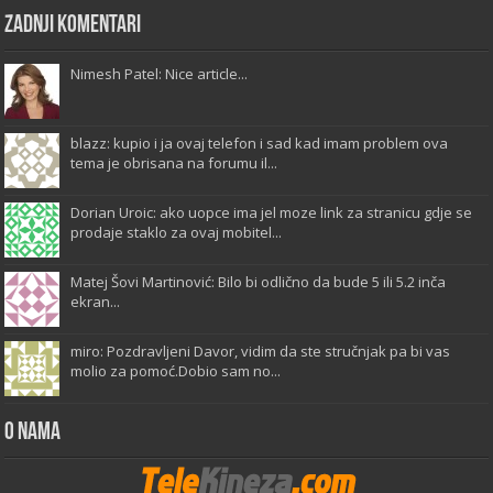
Zadnji komentari
Nimesh Patel: Nice article...
blazz: kupio i ja ovaj telefon i sad kad imam problem ova
tema je obrisana na forumu il...
Dorian Uroic: ako uopce ima jel moze link za stranicu gdje se
prodaje staklo za ovaj mobitel...
Matej Šovi Martinović: Bilo bi odlično da bude 5 ili 5.2 inča
ekran...
miro: Pozdravljeni Davor, vidim da ste stručnjak pa bi vas
molio za pomoć.Dobio sam no...
O Nama