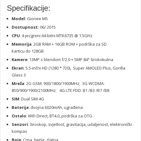
Specifikacije:
Model:
Gionee M5
Dostupnost:
06/ 2015
CPU
: 4-jezgreni 64-bitni MTK6735 @ 1.5GHz
Memorija
: 2GB RAM + 16GB ROM + podrška za SD
karticu do 128GB
Kamere
: 13MP s blendom f/2.0 + 5MP 84° širokokutna
Ekran
: 5.5-inčni HD (1280 * 720), Super AMOLED Plus, Gorilla
Glass 3
Mreža
: 2G GSM: 900/1800/1900MHz; 3G WCDMA:
850/900/1900/2100MHz; 4G LTE-FDD: B1 /B3 /B7 /B8
SIM
: Dual SIM 4G
Baterija
: dvojna 6020mAh, ugrađena
Ostalo
: WiFi Direct, BT4.0, podrška za OTG
Senzori
: žiroskop, svjetlost, gravitacija, udaljenost, elektronički
kompas
Boje
: Crna, bijela, zlatna