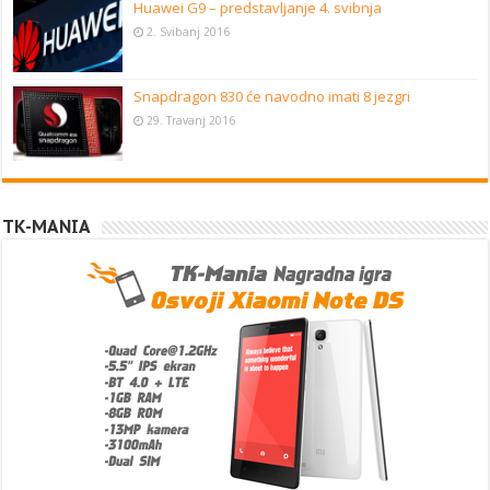
Huawei G9 – predstavljanje 4. svibnja
2. Svibanj 2016
Snapdragon 830 će navodno imati 8 jezgri
29. Travanj 2016
TK-MANIA