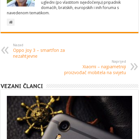
ugledni (po vlastitom svjedočenju) pripadnik
domaćih, bratskih, europskih i inih foruma s
navedenom tematikom.
Nazad
Oppo Joy 3 – smartfon za
nezahtjevne
Naprijed
Xiaomi – najpametniji
proizvođač mobitela na svijetu
VEZANI ČLANCI