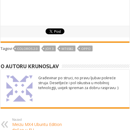
Tagovi
COLOROS 2.0
JOY 3
MT6582
OPPO
O AUTORU KRUNOSLAV
Građevinar po struci, no pravu ljubav pokreće
struja. Desetljeće i pol iskustva u mobilnoj
tehnologiji, uvijek spreman za dobru raspravu :)
Nazad
Meizu MX4 Ubuntu Edition
došao u EU