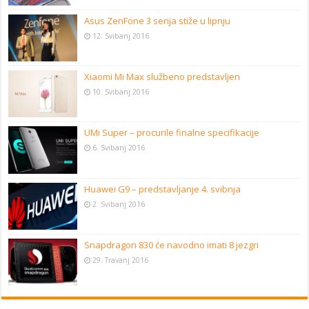
Asus ZenFone 3 serija stiže u lipnju
12. Svibanj 2016
Xiaomi Mi Max službeno predstavljen
10. Svibanj 2016
UMi Super – procurile finalne specifikacije
6. Svibanj 2016
Huawei G9 – predstavljanje 4. svibnja
2. Svibanj 2016
Snapdragon 830 će navodno imati 8 jezgri
29. Travanj 2016