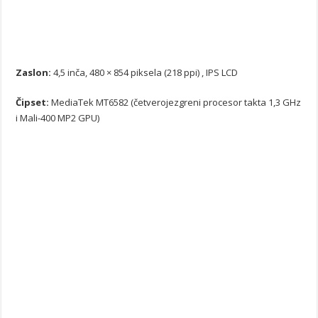
Zaslon:
4,5 inča, 480 × 854 piksela (218 ppi) , IPS LCD
Čipset:
MediaTek MT6582 (četverojezgreni procesor takta 1,3 GHz
i Mali-400 MP2 GPU)