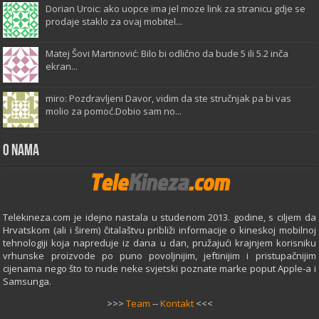
Dorian Uroic: ako uopce ima jel moze link za stranicu gdje se
prodaje staklo za ovaj mobitel...
Matej Šovi Martinović: Bilo bi odlično da bude 5 ili 5.2 inča
ekran...
miro: Pozdravljeni Davor, vidim da ste stručnjak pa bi vas
molio za pomoć.Dobio sam no...
O Nama
Telekineza.com je idejno nastala u studenom 2013. godine, s ciljem da
Hrvatskom (ali i širem) čitalaštvu približi informacije o kineskoj mobilnoj
tehnologiji koja napreduje iz dana u dan, pružajući krajnjem korisniku
vrhunske proizvode po puno povoljnijim, jeftinijim i pristupačnijim
cijenama nego što to nude neke svjetski poznate marke poput Apple-a i
Samsunga.
>>>
Team
--
Kontakt
<<<