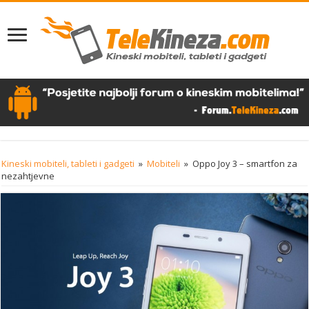
Kineski mobiteli, tableti i gadgeti
»
Mobiteli
»
Oppo Joy 3 – smartfon za
nezahtjevne