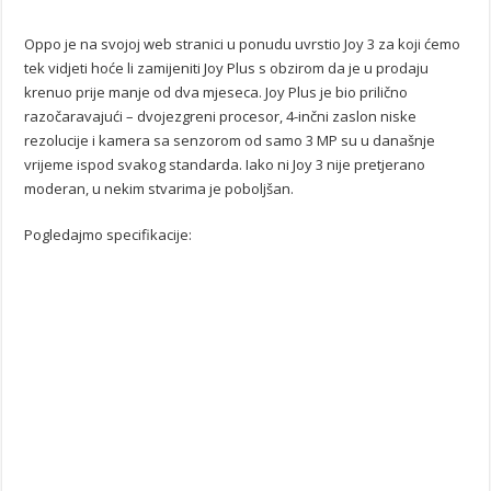
Oppo je na svojoj web stranici u ponudu uvrstio Joy 3 za koji ćemo
tek vidjeti hoće li zamijeniti Joy Plus s obzirom da je u prodaju
krenuo prije manje od dva mjeseca. Joy Plus je bio prilično
razočaravajući – dvojezgreni procesor, 4-inčni zaslon niske
rezolucije i kamera sa senzorom od samo 3 MP su u današnje
vrijeme ispod svakog standarda. Iako ni Joy 3 nije pretjerano
moderan, u nekim stvarima je poboljšan.
Pogledajmo specifikacije: