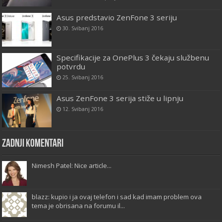
Asus predstavio ZenFone 3 seriju
30. Svibanj 2016
Specifikacije za OnePlus 3 čekaju službenu
potvrdu
25. Svibanj 2016
Asus ZenFone 3 serija stiže u lipnju
12. Svibanj 2016
Zadnji komentari
Nimesh Patel: Nice article...
blazz: kupio i ja ovaj telefon i sad kad imam problem ova
tema je obrisana na forumu il...