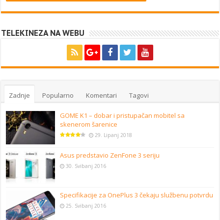
TELEKINEZA NA WEBU
Zadnje
Popularno
Komentari
Tagovi
GOME K1 – dobar i pristupačan mobitel sa
skenerom šarenice
29. Lipanj 2018
Asus predstavio ZenFone 3 seriju
30. Svibanj 2016
Specifikacije za OnePlus 3 čekaju službenu potvrdu
25. Svibanj 2016