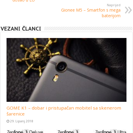
Naprijed
Gionee M5 – Smartfon s mega
baterijom
VEZANI ČLANCI
GOME K1 – dobar i pristupačan mobitel sa skenerom
šarenice
29. Lipanj 2018