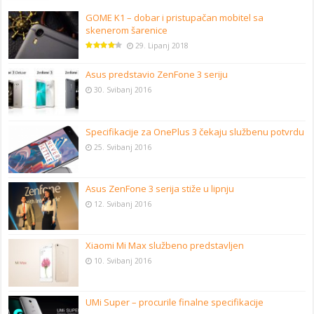
GOME K1 – dobar i pristupačan mobitel sa
skenerom šarenice
29. Lipanj 2018
Asus predstavio ZenFone 3 seriju
30. Svibanj 2016
Specifikacije za OnePlus 3 čekaju službenu potvrdu
25. Svibanj 2016
Asus ZenFone 3 serija stiže u lipnju
12. Svibanj 2016
Xiaomi Mi Max službeno predstavljen
10. Svibanj 2016
UMi Super – procurile finalne specifikacije