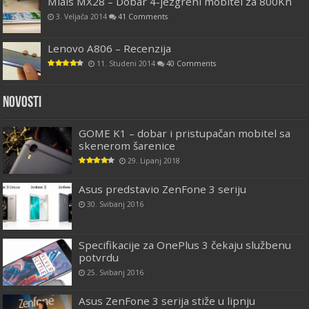
Mlais MX28 – Dobar 4-jezgreni mobitel za 800Kn
3. Veljača 2014
41 Comments
Lenovo A806 – Recenzija
11. Studeni 2014
40 Comments
Novosti
GOME K1 – dobar i pristupačan mobitel sa
skenerom šarenice
29. Lipanj 2018
Asus predstavio ZenFone 3 seriju
30. Svibanj 2016
Specifikacije za OnePlus 3 čekaju službenu
potvrdu
25. Svibanj 2016
Asus ZenFone 3 serija stiže u lipnju