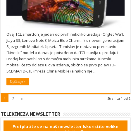
Ovaj TCL smartfon je jedan od prvih nekoliko uređaja (Orgtec Wa1,
Jiayu S3, Lenovo Note8, Meizu Blue Charm…) s novom generacijom
8-jezgrenih Mediatek čipseta. Tomislav je nedavno predstavio
“kineski” model a danas je potvrđeno da TCL stavlja u prodaju i
uređaj kompatibilan s domaćim mobilnim mrežama. Kineski
mobiteli često dolaze u dva izdanja, obično se prvo pojavi TD-
SCDMA/TD-LTE (mreža China Mobile) a nakon nje …
Opširnije »
1
2
»
Stranica 1 od 2
TELEKINEZA NEWSLETTER
Pretplatite se na naš newsletter Iskoristite velike