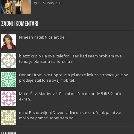
12. Svibanj 2016
Zadnji komentari
Nimesh Patel: Nice article...
blazz: kupio i ja ovaj telefon i sad kad imam problem ova
tema je obrisana na forumu il...
Dorian Uroic: ako uopce ima jel moze link za stranicu gdje se
prodaje staklo za ovaj mobitel...
Matej Šovi Martinović: Bilo bi odlično da bude 5 ili 5.2 inča
ekran...
miro: Pozdravljeni Davor, vidim da ste stručnjak pa bi vas
molio za pomoć.Dobio sam no...