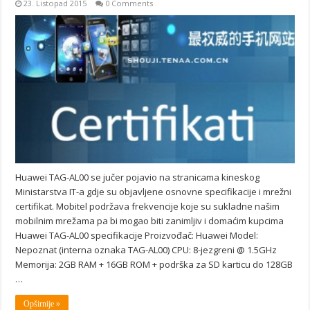
23. Listopad 2015
0 Comments
Huawei TAG-AL00 se jučer pojavio na stranicama kineskog
Ministarstva IT-a gdje su objavljene osnovne specifikacije i mrežni
certifikat. Mobitel podržava frekvencije koje su sukladne našim
mobilnim mrežama pa bi mogao biti zanimljiv i domaćim kupcima
Huawei TAG-AL00 specifikacije Proizvođač: Huawei Model:
Nepoznat (interna oznaka TAG-AL00) CPU: 8-jezgreni @ 1.5GHz
Memorija: 2GB RAM + 16GB ROM + podrška za SD karticu do 128GB
…
Opširnije »