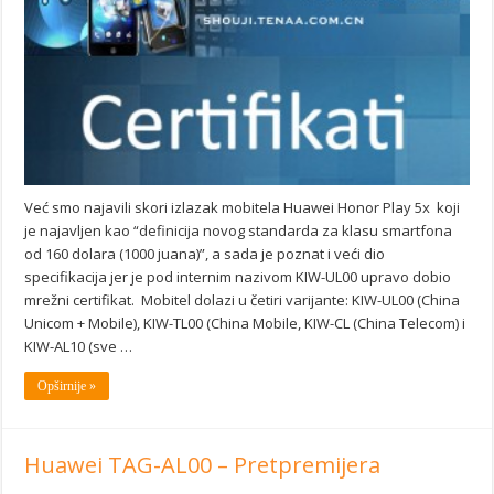
Već smo najavili skori izlazak mobitela Huawei Honor Play 5x koji
je najavljen kao “definicija novog standarda za klasu smartfona
od 160 dolara (1000 juana)”, a sada je poznat i veći dio
specifikacija jer je pod internim nazivom KIW-UL00 upravo dobio
mrežni certifikat. Mobitel dolazi u četiri varijante: KIW-UL00 (China
Unicom + Mobile), KIW-TL00 (China Mobile, KIW-CL (China Telecom) i
KIW-AL10 (sve …
Opširnije »
Huawei TAG-AL00 – Pretpremijera