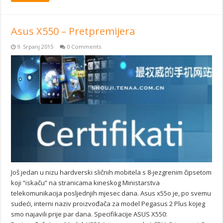
Asus X550 – Pretpremijera
9. Srpanj 2015
0 Comments
Još jedan u nizu hardverski sličnih mobitela s 8-jezgrenim čipsetom
koji “iskaču” na stranicama kineskog Ministarstva
telekomunikacija posljednjih mjesec dana. Asus x55o je, po svemu
sudeći, interni naziv proizvođača za model Pegasus 2 Plus kojeg
smo najavili prije par dana. Specifikacije ASUS X550: