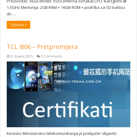
Proizvođač: Asus Model: X550 (interna oznaka) CPU: 8-jezgreni @
1.5GHz Memorija: 2GB RAM + 16GB ROM + podrška za SD karticu
do …
Opširnije »
TCL i806 – Pretpremijera
9. Srpanj 2015
0 Comments
Kinesko Ministarstvo telekomunikacija je prekjučer objavilo