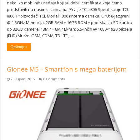
nekoliko mobilnih uređaja koji su dobili certifikat a koje ćemo
predstaviti na našim stranicama. Prvi je TCL i806 Specifikacije TCL
i806: Proizvođač: TCL Model: i806 (interna oznaka) CPU: 8-jezgreni
@ 1.5GHz Memorija: 2GB RAM + 16GB ROM + podrška za SD karticu
do 32GB Kamere: 13MP + 8MP Ekran: 5.5-inčni @ 1080×1920 piksela
(FHD) Mreže: GSM, CDMA, TD-LTE, …
Opširnije »
Gionee M5 – Smartfon s mega baterijom
25. Lipanj 2015
0 Comments