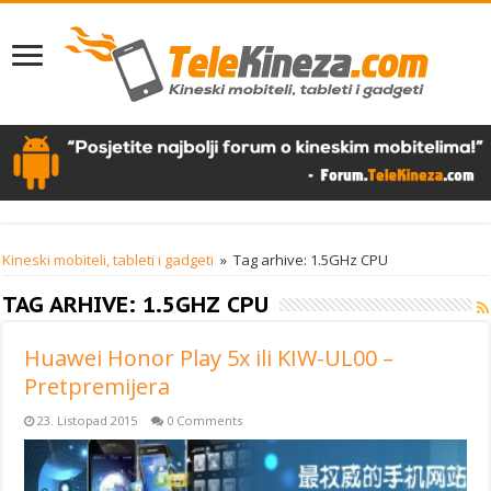
Kineski mobiteli, tableti i gadgeti
»
Tag arhive: 1.5GHz CPU
TAG ARHIVE:
1.5GHZ CPU
Huawei Honor Play 5x ili KIW-UL00 –
Pretpremijera
23. Listopad 2015
0 Comments