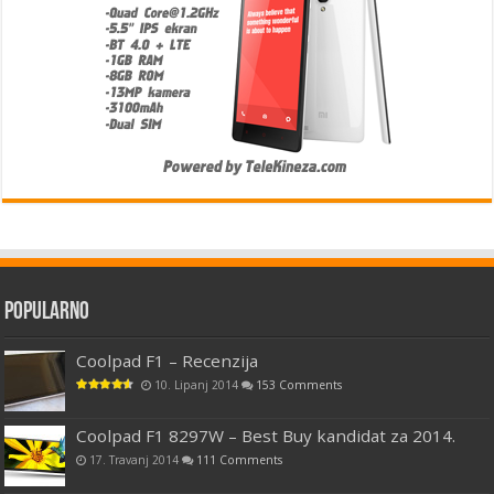
Popularno
Coolpad F1 – Recenzija
10. Lipanj 2014
153 Comments
Coolpad F1 8297W – Best Buy kandidat za 2014.
17. Travanj 2014
111 Comments