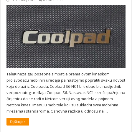
TeleKineza gaji posebne simpatije prema ovom kineskom
proizvođaču mobilnih uređaja pa nastojimo popratiti svaku novost
koja dolazi iz Coolpada. Coolpad S6-NC1 bi trebao biti nasljednik
već poznatog uređaja Coolpad S6. Nastavak NC1 skreće pažnju na
činjenicu da se radi o Netcom verziji ovog modela a pojmom
Netcom kinezi imenuju mobitele koji su sukladni svim mobilnim
mrežama i standardima. Osnovna razlika u odnosu na …
Opširnije »