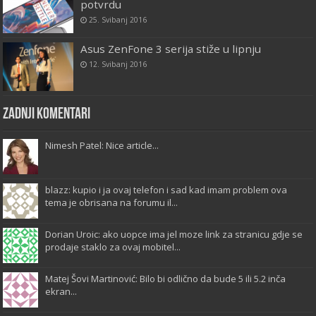
potvrdu
25. Svibanj 2016
Asus ZenFone 3 serija stiže u lipnju
12. Svibanj 2016
Zadnji komentari
Nimesh Patel: Nice article...
blazz: kupio i ja ovaj telefon i sad kad imam problem ova
tema je obrisana na forumu il...
Dorian Uroic: ako uopce ima jel moze link za stranicu gdje se
prodaje staklo za ovaj mobitel...
Matej Šovi Martinović: Bilo bi odlično da bude 5 ili 5.2 inča
ekran...