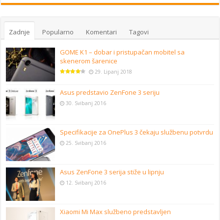
Zadnje
Popularno
Komentari
Tagovi
GOME K1 – dobar i pristupačan mobitel sa
skenerom šarenice
29. Lipanj 2018
Asus predstavio ZenFone 3 seriju
30. Svibanj 2016
Specifikacije za OnePlus 3 čekaju službenu potvrdu
25. Svibanj 2016
Asus ZenFone 3 serija stiže u lipnju
12. Svibanj 2016
Xiaomi Mi Max službeno predstavljen