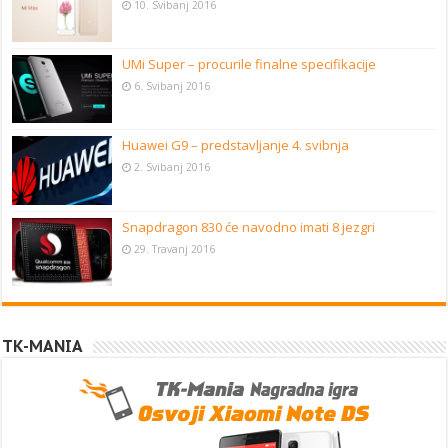
10. Svibanj 2016
UMi Super – procurile finalne specifikacije
6. Svibanj 2016
Huawei G9 – predstavljanje 4. svibnja
2. Svibanj 2016
Snapdragon 830 će navodno imati 8 jezgri
29. Travanj 2016
TK-MANIA