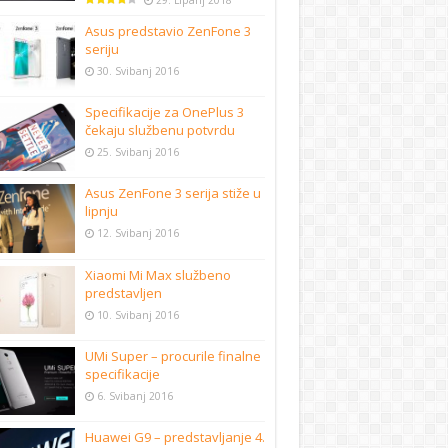
29. Lipanj 2018
Asus predstavio ZenFone 3
seriju
30. Svibanj 2016
Specifikacije za OnePlus 3
čekaju službenu potvrdu
25. Svibanj 2016
Asus ZenFone 3 serija stiže u
lipnju
12. Svibanj 2016
Xiaomi Mi Max službeno
predstavljen
10. Svibanj 2016
UMi Super – procurile finalne
specifikacije
6. Svibanj 2016
Huawei G9 – predstavljanje 4.