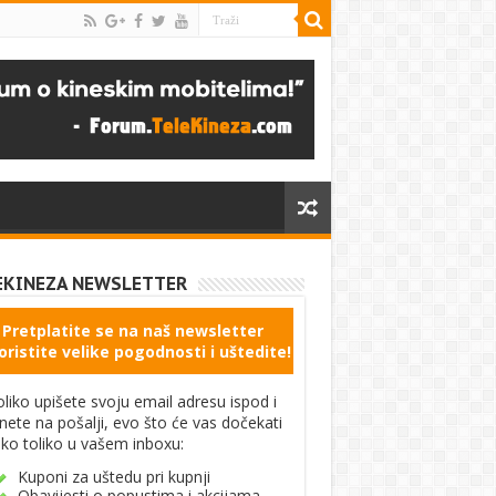
EKINEZA NEWSLETTER
Pretplatite se na naš newsletter
oristite velike pogodnosti i uštedite!
liko upišete svoju email adresu ispod i
knete na pošalji, evo što će vas dočekati
ko toliko u vašem inboxu:
Kuponi za uštedu pri kupnji
Obavijesti o popustima i akcijama