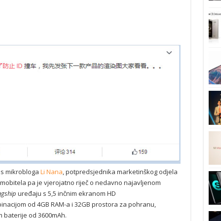
 s mikrobloga
Li Nana
, potpredsjednika marketinškog odjela
si mobitela pa je vjerojatno riječ o nedavno najavljenom
agship
uređaju s 5,5 inčnim ekranom HD
binacijom od 4GB RAM-a i 32GB prostora za pohranu,
 baterije od 3600mAh.