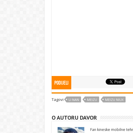
Podijeli
Tagovi
LI NAN
MEIZU
MEIZU NIUX
O AUTORU DAVOR
Fan kineske mobilne tehno