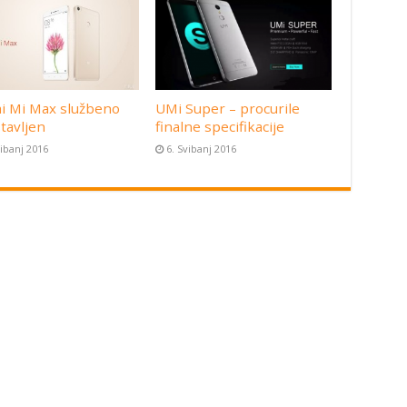
i Mi Max službeno
UMi Super – procurile
tavljen
finalne specifikacije
vibanj 2016
6. Svibanj 2016