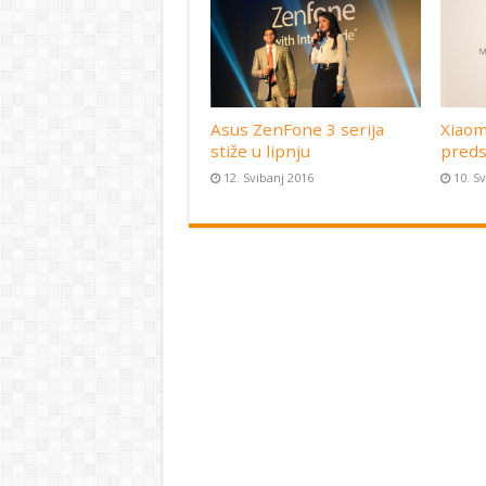
Asus ZenFone 3 serija
Xiaom
stiže u lipnju
preds
12. Svibanj 2016
10. S