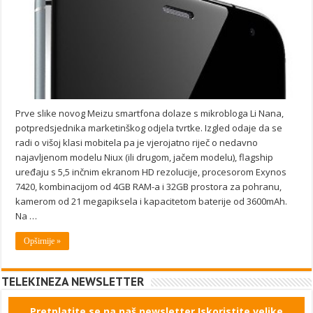
Prve slike novog Meizu smartfona dolaze s mikrobloga Li Nana,
potpredsjednika marketinškog odjela tvrtke. Izgled odaje da se
radi o višoj klasi mobitela pa je vjerojatno riječ o nedavno
najavljenom modelu Niux (ili drugom, jačem modelu), flagship
uređaju s 5,5 inčnim ekranom HD rezolucije, procesorom Exynos
7420, kombinacijom od 4GB RAM-a i 32GB prostora za pohranu,
kamerom od 21 megapiksela i kapacitetom baterije od 3600mAh.
Na …
Opširnije »
TELEKINEZA NEWSLETTER
Pretplatite se na naš newsletter Iskoristite velike