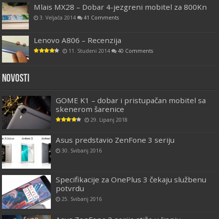
Mlais MX28 – Dobar 4-jezgreni mobitel za 800Kn
3. Veljača 2014
41 Comments
Lenovo A806 – Recenzija
11. Studeni 2014
40 Comments
Novosti
GOME K1 – dobar i pristupačan mobitel sa
skenerom šarenice
29. Lipanj 2018
Asus predstavio ZenFone 3 seriju
30. Svibanj 2016
Specifikacije za OnePlus 3 čekaju službenu
potvrdu
25. Svibanj 2016