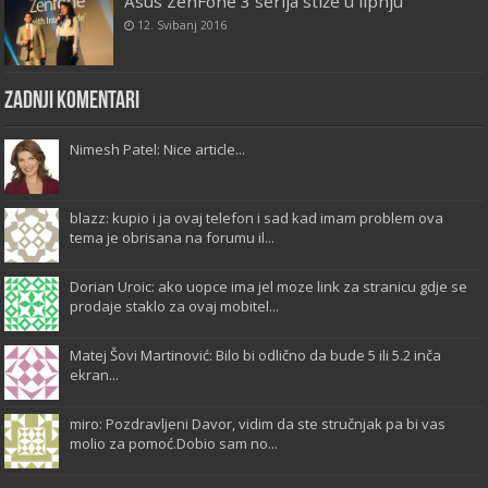
Asus ZenFone 3 serija stiže u lipnju
12. Svibanj 2016
Zadnji komentari
Nimesh Patel: Nice article...
blazz: kupio i ja ovaj telefon i sad kad imam problem ova
tema je obrisana na forumu il...
Dorian Uroic: ako uopce ima jel moze link za stranicu gdje se
prodaje staklo za ovaj mobitel...
Matej Šovi Martinović: Bilo bi odlično da bude 5 ili 5.2 inča
ekran...
miro: Pozdravljeni Davor, vidim da ste stručnjak pa bi vas
molio za pomoć.Dobio sam no...