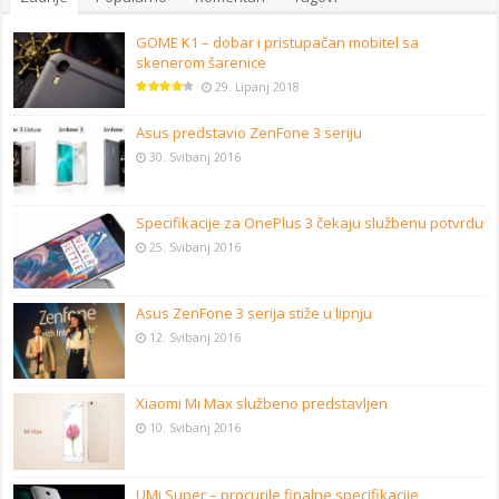
GOME K1 – dobar i pristupačan mobitel sa
skenerom šarenice
29. Lipanj 2018
Asus predstavio ZenFone 3 seriju
30. Svibanj 2016
Specifikacije za OnePlus 3 čekaju službenu potvrdu
25. Svibanj 2016
Asus ZenFone 3 serija stiže u lipnju
12. Svibanj 2016
Xiaomi Mi Max službeno predstavljen
10. Svibanj 2016
UMi Super – procurile finalne specifikacije