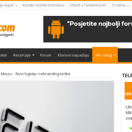
je kupiti
Kineski mobilni brendovi
Uštedi s Telekinezom!
O nama
leti
Recenzije
Forum
Klonovi napadaju
Yin i Yang
Meizu – Novi logotip i rebranding tvrtke
TEL
Isk
Uko
kli
sva