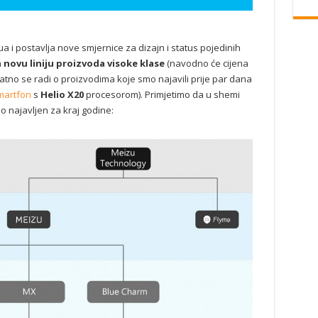
 i postavlja nove smjernice za dizajn i status pojedinih
a
novu liniju proizvoda visoke klase
(navodno će cijena
jatno se radi o proizvodima koje smo najavili prije par dana
martfon
s
Helio X20
procesorom). Primjetimo da u shemi
io najavljen za kraj godine: