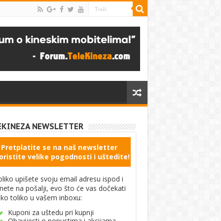
EKINEZA NEWSLETTER
Pretplatite se na naš newsletter
oristite velike pogodnosti i uštedite!
liko upišete svoju email adresu ispod i
knete na pošalji, evo što će vas dočekati
ko toliko u vašem inboxu:
Kuponi za uštedu pri kupnji
Obavijesti o popustima i akcijama