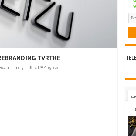
 REBRANDING TVRTKE
TEL
jesti
,
Yin i Yang
2,170 Pregleda
Za
Ta