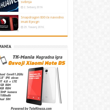
svibnja
2. Svibanj 2016
Snapdragon 830 će navodno
imati 8 jezgri
29. Travanj 2016
MANIA