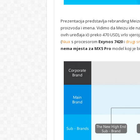
Prezentacija predstavlja rebranding Meizua
proizvoda i imena. Vidimo da Meizu ide n
ovih uređaja ići preko 470 USD), vrlo vjero
(
Niux
s procesorom
Exynos 7420
i
drugi s
nema mjesta za MX5 Pro
model koji je b