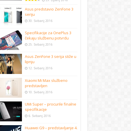
29. Lipanj 2018
Asus predstavio ZenFone 3
seriju
30. Svibanj 2016
Specifikacije za OnePlus 3
čekaju službenu potvrdu
25. Svibanj 2016
Asus ZenFone 3 serija stiže u
lipnju
12. Svibanj 2016
Xiaomi Mi Max službeno
predstavljen
10. Svibanj 2016
UMi Super – procurile finalne
specifikacije
6. Svibanj 2016
Huawei G9 – predstavljanje 4.