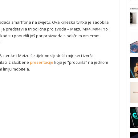
ođača smartfona na svijetu. Ova kineska tvrtka je zadobila
je predstavila tri odlična proizvoda – Meizu MX4, MX4 Pro i
i kad su ponudili još par proizvoda s odličnim omjerom
i.
tvrtke i Meizu će tijekom sljedećih mjeseci izvršiti
tati iz službene
prezentacije
koja je “procurila” na jednom
liniju mobitela.