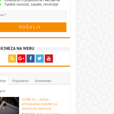
Tjedne novosti, savjeti, recenzije
EKINEZA NA WEBU
dnje
Popularno
Komentari
govi
GOME K1 – dobar i
pristupačan mobitel sa
skenerom šarenice