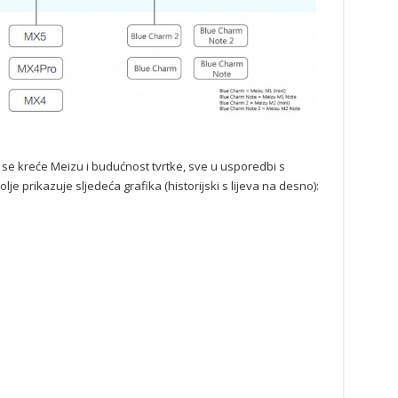
m se kreće Meizu i budućnost tvrtke, sve u usporedbi s
e prikazuje sljedeća grafika (historijski s lijeva na desno):