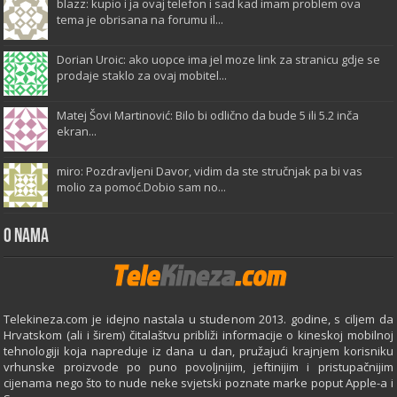
blazz: kupio i ja ovaj telefon i sad kad imam problem ova
tema je obrisana na forumu il...
Dorian Uroic: ako uopce ima jel moze link za stranicu gdje se
prodaje staklo za ovaj mobitel...
Matej Šovi Martinović: Bilo bi odlično da bude 5 ili 5.2 inča
ekran...
miro: Pozdravljeni Davor, vidim da ste stručnjak pa bi vas
molio za pomoć.Dobio sam no...
O Nama
Telekineza.com je idejno nastala u studenom 2013. godine, s ciljem da
Hrvatskom (ali i širem) čitalaštvu približi informacije o kineskoj mobilnoj
tehnologiji koja napreduje iz dana u dan, pružajući krajnjem korisniku
vrhunske proizvode po puno povoljnijim, jeftinijim i pristupačnijim
cijenama nego što to nude neke svjetski poznate marke poput Apple-a i