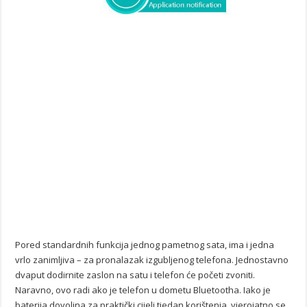
Pored standardnih funkcija jednog pametnog sata, ima i jedna
vrlo zanimljiva – za pronalazak izgubljenog telefona. Jednostavno
dvaput dodirnite zaslon na satu i telefon će početi zvoniti.
Naravno, ovo radi ako je telefon u dometu Bluetootha. Iako je
baterija dovoljna za praktički cijeli tjedan korištenja, vjerojatno se