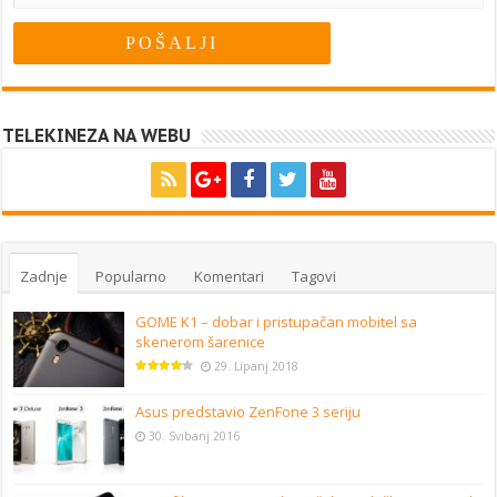
TELEKINEZA NA WEBU
Zadnje
Popularno
Komentari
Tagovi
GOME K1 – dobar i pristupačan mobitel sa
skenerom šarenice
29. Lipanj 2018
Asus predstavio ZenFone 3 seriju
30. Svibanj 2016