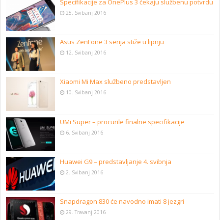
Specifikacije za OnePlus 3 čekaju službenu potvrdu
25. Svibanj 2016
Asus ZenFone 3 serija stiže u lipnju
12. Svibanj 2016
Xiaomi Mi Max službeno predstavljen
10. Svibanj 2016
UMi Super – procurile finalne specifikacije
6. Svibanj 2016
Huawei G9 – predstavljanje 4. svibnja
2. Svibanj 2016
Snapdragon 830 će navodno imati 8 jezgri
29. Travanj 2016