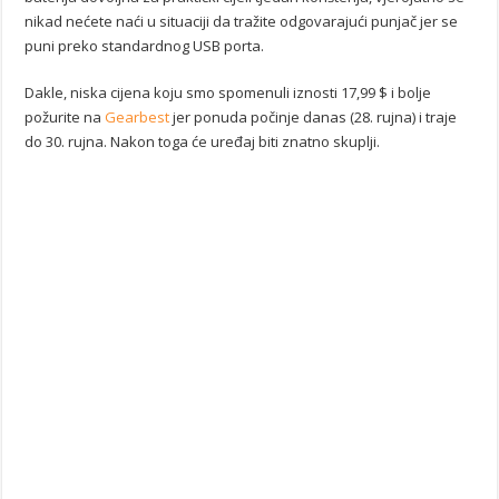
nikad nećete naći u situaciji da tražite odgovarajući punjač jer se
puni preko standardnog USB porta.
Dakle, niska cijena koju smo spomenuli iznosti 17,99 $ i bolje
požurite na
Gearbest
jer ponuda počinje danas (28. rujna) i traje
do 30. rujna. Nakon toga će uređaj biti znatno skuplji.