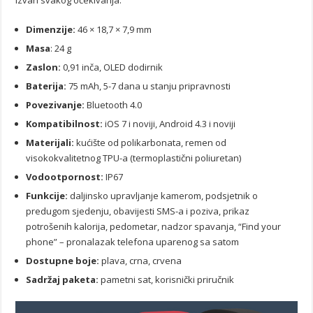
Dimenzije:
46 × 18,7 × 7,9 mm
Masa
: 24 g
Zaslon:
0,91 inča, OLED dodirnik
Baterija:
75 mAh, 5-7 dana u stanju pripravnosti
Povezivanje:
Bluetooth 4.0
Kompatibilnost:
iOS 7 i noviji, Android 4.3 i noviji
Materijali:
kućište od polikarbonata, remen od
visokokvalitetnog TPU-a (termoplastični poliuretan)
Vodootpornost:
IP67
Funkcije:
daljinsko upravljanje kamerom, podsjetnik o
predugom sjedenju, obavijesti SMS-a i poziva, prikaz
potrošenih kalorija, pedometar, nadzor spavanja, “Find your
phone” – pronalazak telefona uparenog sa satom
Dostupne boje:
plava, crna, crvena
Sadržaj paketa:
pametni sat, korisnički priručnik