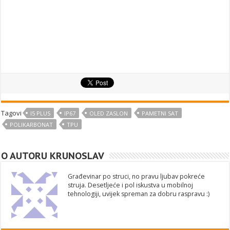
Tagovi
I5 PLUS
IP67
OLED ZASLON
PAMETNI SAT
POLIKARBONAT
TPU
O AUTORU KRUNOSLAV
Građevinar po struci, no pravu ljubav pokreće
struja. Desetljeće i pol iskustva u mobilnoj
tehnologiji, uvijek spreman za dobru raspravu :)