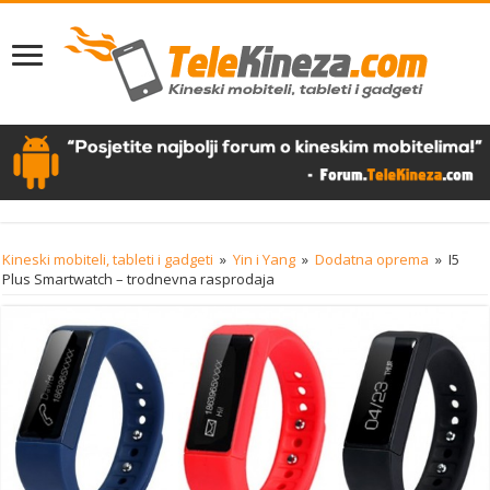
Kineski mobiteli, tableti i gadgeti
»
Yin i Yang
»
Dodatna oprema
»
I5
Plus Smartwatch – trodnevna rasprodaja