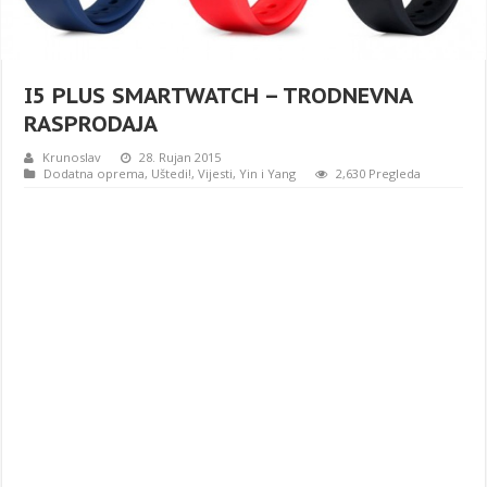
I5 PLUS SMARTWATCH – TRODNEVNA
RASPRODAJA
Krunoslav
28. Rujan 2015
Dodatna oprema
,
Uštedi!
,
Vijesti
,
Yin i Yang
2,630 Pregleda