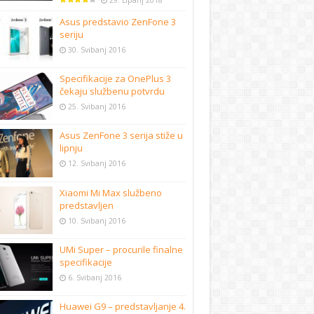
29. Lipanj 2018
Asus predstavio ZenFone 3
seriju
30. Svibanj 2016
Specifikacije za OnePlus 3
čekaju službenu potvrdu
25. Svibanj 2016
Asus ZenFone 3 serija stiže u
lipnju
12. Svibanj 2016
Xiaomi Mi Max službeno
predstavljen
10. Svibanj 2016
UMi Super – procurile finalne
specifikacije
6. Svibanj 2016
Huawei G9 – predstavljanje 4.