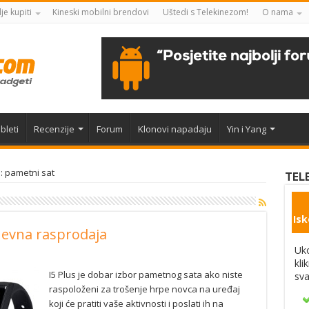
je kupiti
Kineski mobilni brendovi
Uštedi s Telekinezom!
O nama
bleti
Recenzije
Forum
Klonovi napadaju
Yin i Yang
: pametni sat
TEL
Isk
nevna rasprodaja
Uko
kli
I5 Plus je dobar izbor pametnog sata ako niste
sva
raspoloženi za trošenje hrpe novca na uređaj
koji će pratiti vaše aktivnosti i poslati ih na