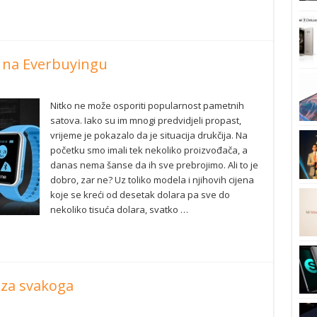
. na Everbuyingu
Nitko ne može osporiti popularnost pametnih
satova. Iako su im mnogi predvidjeli propast,
vrijeme je pokazalo da je situacija drukčija. Na
početku smo imali tek nekoliko proizvođača, a
danas nema šanse da ih sve prebrojimo. Ali to je
dobro, zar ne? Uz toliko modela i njihovih cijena
koje se kreći od desetak dolara pa sve do
nekoliko tisuća dolara, svatko …
 za svakoga