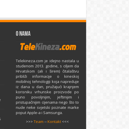
O Nama
Telekineza.com je idejno nastala u
studenom 2013. godine, s ciljem da
Hrvatskom (ali i širem) čitalaštvu
približi informacije o kineskoj
mobilnoj tehnologiji koja napreduje
iz dana u dan, pružajući krajnjem
e
korisniku vrhunske proizvode po
puno povoljnijim, jeftinijim i
e
pristupačnijim cijenama nego što to
nude neke svjetski poznate marke
poput Apple-a i Samsunga.
5
>>>
Team
--
Kontakt
<<<