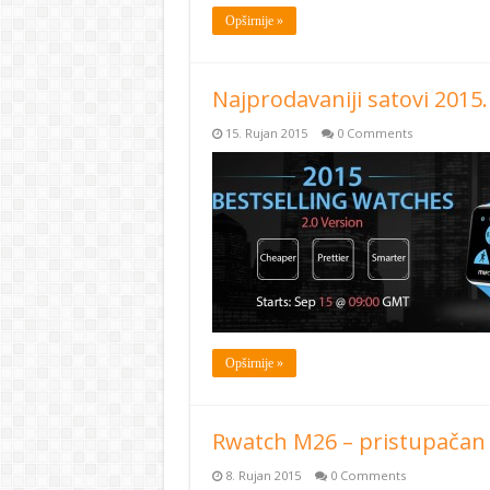
Opširnije »
Najprodavaniji satovi 2015
15. Rujan 2015
0 Comments
Opširnije »
Rwatch M26 – pristupačan
8. Rujan 2015
0 Comments