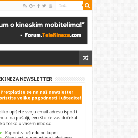
EKINEZA NEWSLETTER
Pretplatite se na naš newsletter
oristite velike pogodnosti i uštedite!
liko upišete svoju email adresu ispod i
knete na pošalji, evo što će vas dočekati
ko toliko u vašem inboxu:
Kuponi za uštedu pri kupnji
Obavijesti o popustima i akcijama