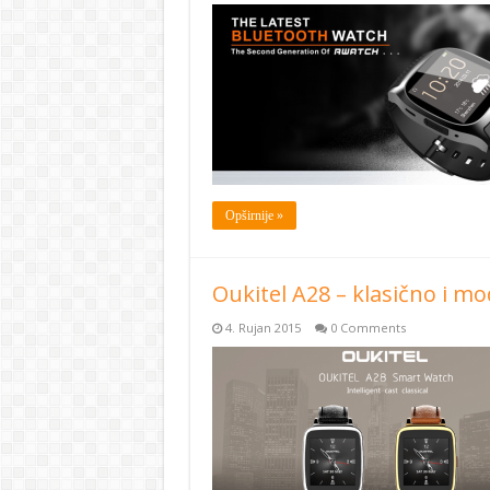
Opširnije »
Oukitel A28 – klasično i m
4. Rujan 2015
0 Comments