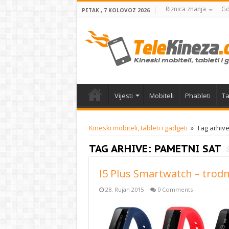
Riznica znanja
Gd
PETAK , 7 KOLOVOZ 2026
Vijesti
Mobiteli
Phableti
Ta
Kineski mobiteli, tableti i gadgeti
»
Tag arhive
TAG ARHIVE:
PAMETNI SAT
I5 Plus Smartwatch – trod
28. Rujan 2015
0 Comments