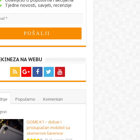
Tjedne novosti, savjeti, recenzije
EKINEZA NA WEBU
dnje
Popularno
Komentari
govi
GOME K1 – dobar i
pristupačan mobitel sa
skenerom šarenice