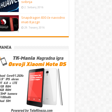
svibnja
2. Svibanj 2016
Snapdragon 830 će navodno
imati 8 jezgri
29. Travanj 2016
MANIA