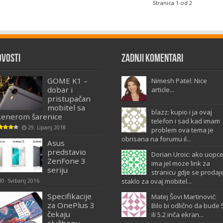
Stranica 1 od 2
ovosti
Zadnji komentari
GOME K1 –
Nimesh Patel: Nice
dobar i
article...
pristupačan
mobitel sa
blazz: kupio i ja ovaj
kenerom šarenice
telefon i sad kad imam
29. Lipanj 2018
problem ova tema je
obrisana na forumu il...
Asus
predstavio
Dorian Uroic: ako uopc
ZenFone 3
ima jel moze link za
seriju
stranicu gdje se prodaj
staklo za ovaj mobitel...
30. Svibanj 2016
Specifikacije
Matej Šovi Martinović:
za OnePlus 3
Bilo bi odlično da bude 
čekaju
ili 5.2 inča ekran...