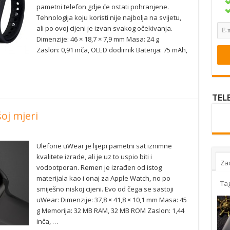
pametni telefon gdje će ostati pohranjene.
Tehnologija koju koristi nije najbolja na svijetu,
ali po ovoj cijeni je izvan svakog očekivanja.
Dimenzije: 46 × 18,7 × 7,9 mm Masa: 24 g
Zaslon: 0,91 inča, OLED dodirnik Baterija: 75 mAh,
TEL
oj mjeri
Ulefone uWear je lijepi pametni sat iznimne
kvalitete izrade, ali je uz to uspio biti i
Za
vodootporan. Remen je izrađen od istog
materijala kao i onaj za Apple Watch, no po
Ta
smiješno niskoj cijeni. Evo od čega se sastoji
uWear: Dimenzije: 37,8 × 41,8 × 10,1 mm Masa: 45
g Memorija: 32 MB RAM, 32 MB ROM Zaslon: 1,44
inča, …