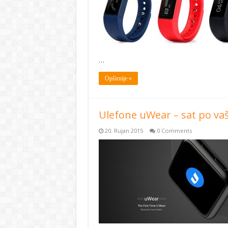
…
Opširnije »
Ulefone uWear – sat po vaš
20. Rujan 2015
0 Comments