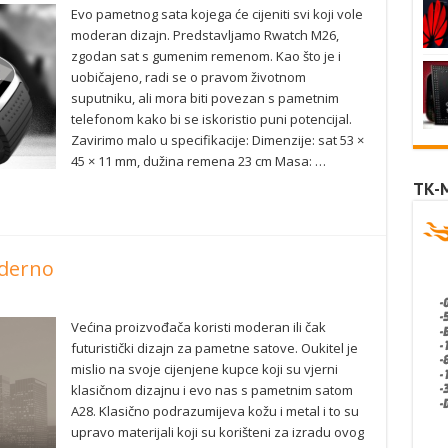
Evo pametnog sata kojega će cijeniti svi koji vole
moderan dizajn. Predstavljamo Rwatch M26,
zgodan sat s gumenim remenom. Kao što je i
uobičajeno, radi se o pravom životnom
suputniku, ali mora biti povezan s pametnim
telefonom kako bi se iskoristio puni potencijal.
Zavirimo malo u specifikacije: Dimenzije: sat 53 ×
45 × 11 mm, dužina remena 23 cm Masa: …
TK-
oderno
Većina proizvođača koristi moderan ili čak
futuristički dizajn za pametne satove. Oukitel je
mislio na svoje cijenjene kupce koji su vjerni
klasičnom dizajnu i evo nas s pametnim satom
A28. Klasično podrazumijeva kožu i metal i to su
upravo materijali koji su korišteni za izradu ovog