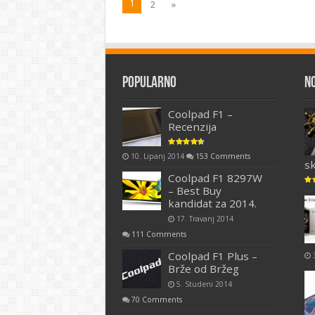
1
2
»
Popularno
N
Coolpad F1 –
Recenzija
10. Lipanj 2014
153 Comments
s
Coolpad F1 8297W
– Best Buy
kandidat za 2014.
17. Travanj 2014
111 Comments
Coolpad F1 Plus –
Brže od Bržeg
5. Studeni 2014
70 Comments