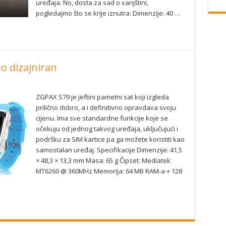
uređaja. No, dosta za sad o vanjštini,
pogledajmo što se krije iznutra: Dimenzije: 40 …
po dizajniran
ZGPAX S79 je jeftini pametni sat koji izgleda
prilično dobro, a i definitivno opravdava svoju
cijenu. Ima sve standardne funkcije koje se
očekuju od jednog takvog uređaja, uključujući i
podršku za SIM kartice pa ga možete koristiti kao
samostalan uređaj. Specifikacije Dimenzije: 41,5
× 48,3 × 13,3 mm Masa: 65 g Čipset: Mediatek
MT6260 @ 360MHz Memorija: 64 MB RAM-a + 128