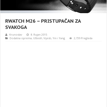
RWATCH M26 – PRISTUPAČAN ZA
SVAKOGA
Krunoslav
8. Rujan 2015
Dodatna oprema
,
Uštedi!
,
Vijesti
,
Yin i Yang
2,739 Pregleda