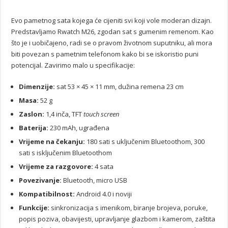
Evo pametnog sata kojega će cijeniti svi koji vole moderan dizajn.
Predstavljamo Rwatch M26, zgodan sat s gumenim remenom. Kao
što je i uobičajeno, radi se o pravom životnom suputniku, ali mora
biti povezan s pametnim telefonom kako bi se iskoristio puni
potencijal. Zavirimo malo u specifikacije:
Dimenzije:
sat 53 × 45 × 11 mm, dužina remena 23 cm
Masa:
52 g
Zaslon:
1,4 inča, TFT
touch screen
Baterija:
230 mAh, ugrađena
Vrijeme na čekanju:
180 sati s uključenim Bluetoothom, 300
sati s isključenim Bluetoothom
Vrijeme za razgovore:
4 sata
Povezivanje:
Bluetooth, micro USB
Kompatibilnost:
Android 4.0 i noviji
Funkcije:
sinkronizacija s imenikom, biranje brojeva, poruke,
popis poziva, obavijesti, upravljanje glazbom i kamerom, zaštita