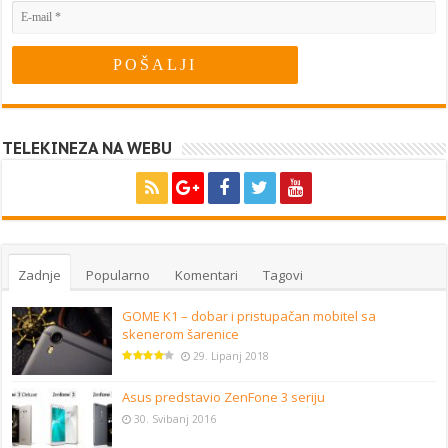
TELEKINEZA NA WEBU
Zadnje
Popularno
Komentari
Tagovi
GOME K1 – dobar i pristupačan mobitel sa
skenerom šarenice
29. Lipanj 2018
Asus predstavio ZenFone 3 seriju
30. Svibanj 2016