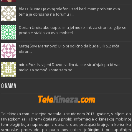
blazz: kupio i ja ovaj telefon i sad kad imam problem ova
tema je obrisana na forumu il...
Dorian Uroic: ako uopce ima jel moze link za stranicu gdje se
prodaje staklo za ovaj mobitel...
Matej Šovi Martinović: Bilo bi odlično da bude 5 ili 5.2 inča
ekran...
miro: Pozdravljeni Davor, vidim da ste stručnjak pa bi vas
molio za pomoć.Dobio sam no...
O Nama
Telekineza.com je idejno nastala u studenom 2013. godine, s ciljem da
Hrvatskom (ali i širem) čitalaštvu približi informacije o kineskoj mobilnoj
tehnologiji koja napreduje iz dana u dan, pružajući krajnjem korisniku
vrhunske proizvode po puno povoljnijim, jeftinijim i pristupačnijim