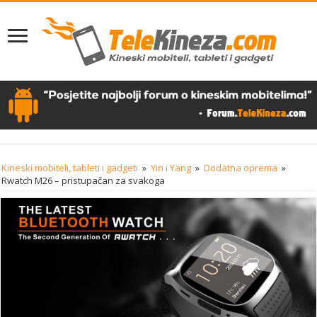
Kineski mobiteli, tableti i gadgeti
»
Yin i Yang
»
Dodatna oprema
»
Rwatch M26 – pristupačan za svakoga