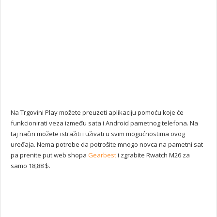
Na Trgovini Play možete preuzeti aplikaciju pomoću koje će
funkcionirati veza između sata i Android pametnog telefona. Na
taj način možete istražiti i uživati u svim mogućnostima ovog
uređaja. Nema potrebe da potrošite mnogo novca na pametni sat
pa prenite put web shopa
Gearbest
i zgrabite Rwatch M26 za
samo 18,88 $.