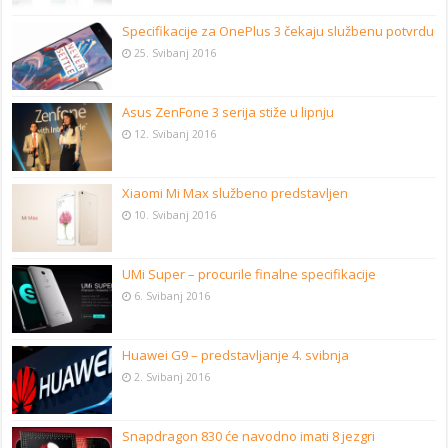
Specifikacije za OnePlus 3 čekaju službenu potvrdu
25. Svibanj 2016
Asus ZenFone 3 serija stiže u lipnju
12. Svibanj 2016
Xiaomi Mi Max službeno predstavljen
10. Svibanj 2016
UMi Super – procurile finalne specifikacije
6. Svibanj 2016
Huawei G9 – predstavljanje 4. svibnja
2. Svibanj 2016
Snapdragon 830 će navodno imati 8 jezgri