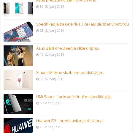
Asus predstavio ZenFone 3 seriju
30. Svibanj 2016
Specifikacije za OnePlus 3 čekaju službenu potvrdu
25. Svibanj 2016
Asus ZenFone 3 serija stiže u lipnju
12. Svibanj 2016
Xiaomi Mi Max službeno predstavljen
10. Svibanj 2016
UMi Super – procurile finalne specifikacije
6. Svibanj 2016
Huawei G9 – predstavljanje 4. svibnja
2. Svibanj 2016