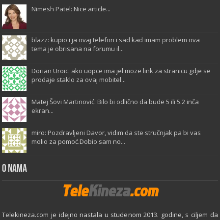
Nimesh Patel: Nice article...
blazz: kupio i ja ovaj telefon i sad kad imam problem ova
tema je obrisana na forumu il...
Dorian Uroic: ako uopce ima jel moze link za stranicu gdje se
prodaje staklo za ovaj mobitel...
Matej Šovi Martinović: Bilo bi odlično da bude 5 ili 5.2 inča
ekran...
miro: Pozdravljeni Davor, vidim da ste stručnjak pa bi vas
molio za pomoć.Dobio sam no...
O Nama
Telekineza.com je idejno nastala u studenom 2013. godine, s ciljem da