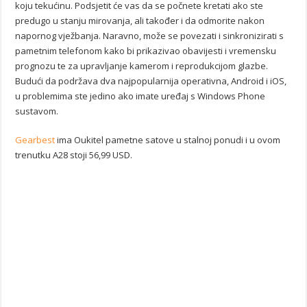
koju tekućinu. Podsjetit će vas da se počnete kretati ako ste
predugo u stanju mirovanja, ali također i da odmorite nakon
napornog vježbanja. Naravno, može se povezati i sinkronizirati s
pametnim telefonom kako bi prikazivao obavijesti i vremensku
prognozu te za upravljanje kamerom i reprodukcijom glazbe.
Budući da podržava dva najpopularnija operativna, Android i iOS,
u problemima ste jedino ako imate uređaj s Windows Phone
sustavom.
Gearbest
ima Oukitel pametne satove u stalnoj ponudi i u ovom
trenutku A28 stoji 56,99 USD.