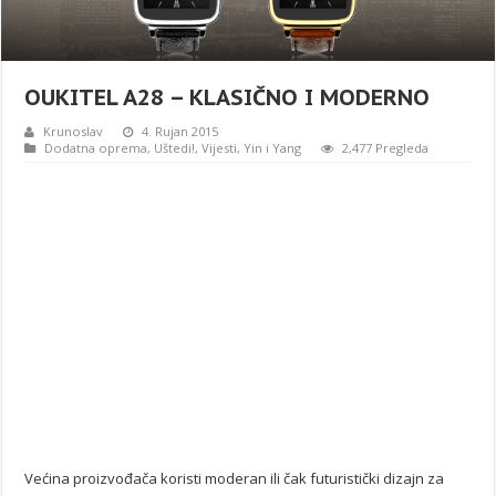
OUKITEL A28 – KLASIČNO I MODERNO
Krunoslav
4. Rujan 2015
Dodatna oprema
,
Uštedi!
,
Vijesti
,
Yin i Yang
2,477 Pregleda
Većina proizvođača koristi moderan ili čak futuristički dizajn za