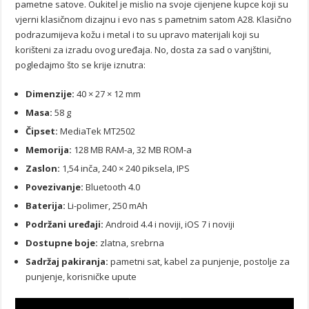
pametne satove. Oukitel je mislio na svoje cijenjene kupce koji su
vjerni klasičnom dizajnu i evo nas s pametnim satom A28. Klasično
podrazumijeva kožu i metal i to su upravo materijali koji su
korišteni za izradu ovog uređaja. No, dosta za sad o vanjštini,
pogledajmo što se krije iznutra:
Dimenzije:
40 × 27 × 12 mm
Masa:
58 g
Čipset:
MediaTek MT2502
Memorija:
128 MB RAM-a, 32 MB ROM-a
Zaslon:
1,54 inča, 240 × 240 piksela, IPS
Povezivanje:
Bluetooth 4.0
Baterija:
Li-polimer, 250 mAh
Podržani uređaji:
Android 4.4 i noviji, iOS 7 i noviji
Dostupne boje:
zlatna, srebrna
Sadržaj pakiranja:
pametni sat, kabel za punjenje, postolje za
punjenje, korisničke upute