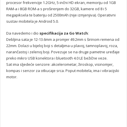
procesor frekvencije 1.2GHz, 5-inčni HD ekran, memoriju od 1GB
RAM-a i 8GB ROM-a s proširenjem do 32GB, kamere od 8 i 5
megapiksela te bateriju od 2500mAh (nije izmjenjiva). Operativni
sustav mobitela je Android 5.0.
Da navedemo i dio
specifikacija za Go Watch
:
Debljina sata je 12-13.6mm a promjer 49.2mm s širinom remena od
22mm. Dolazi u bijeloj boji s detaljima u plavoj, tamnoplavoj, roza,
narančastoj i zelenoj boji. Povezuje se na druge pametne uređaje
preko mikro USB konektora i bluetooth 4.0 LE bežične veze.
Sat ima sljedeće senzore: akcelerometar, žiroskop, visinomjer,
kompas i senzor za otkucaje srca. Poput mobitela, ima i vibracijski
motor.