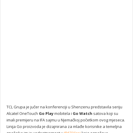
TCL Grupa je jučer na konferenciji u Shenzenu predstavila seriju
Alcatel OneTouch
Go Play
mobitela i
Go Watch
satova koji su
imali premijeru na IFA sajmu u Njemačkoj početkom ovog mjeseca.
Linija Go proizvoda je dizajnirana za mlađe korisnike a temeljna
značajka im je vodootpornost u
IP67 klasi
koja označava