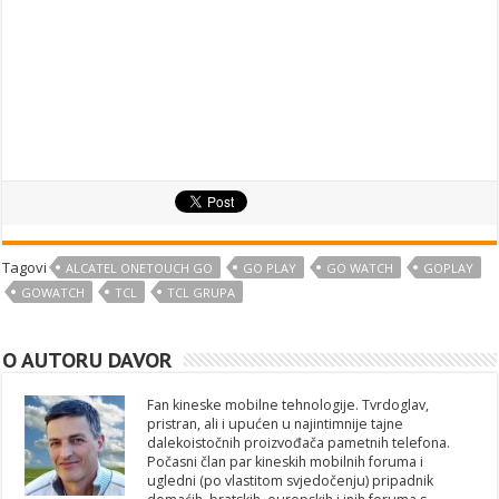
Tagovi
ALCATEL ONETOUCH GO
GO PLAY
GO WATCH
GOPLAY
GOWATCH
TCL
TCL GRUPA
O AUTORU DAVOR
Fan kineske mobilne tehnologije. Tvrdoglav,
pristran, ali i upućen u najintimnije tajne
dalekoistočnih proizvođača pametnih telefona.
Počasni član par kineskih mobilnih foruma i
ugledni (po vlastitom svjedočenju) pripadnik