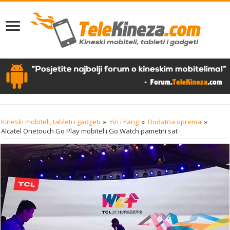
Kineski mobiteli, tableti i gadgeti
»
Yin i Yang
»
Dodatna oprema
»
Alcatel Onetouch Go Play mobitel i Go Watch pametni sat