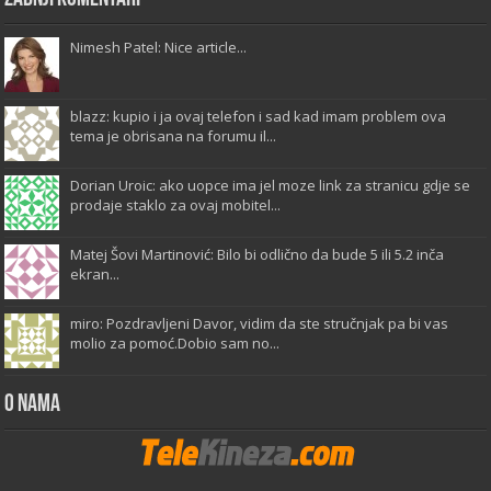
Nimesh Patel: Nice article...
blazz: kupio i ja ovaj telefon i sad kad imam problem ova
tema je obrisana na forumu il...
Dorian Uroic: ako uopce ima jel moze link za stranicu gdje se
prodaje staklo za ovaj mobitel...
Matej Šovi Martinović: Bilo bi odlično da bude 5 ili 5.2 inča
ekran...
miro: Pozdravljeni Davor, vidim da ste stručnjak pa bi vas
molio za pomoć.Dobio sam no...
O Nama