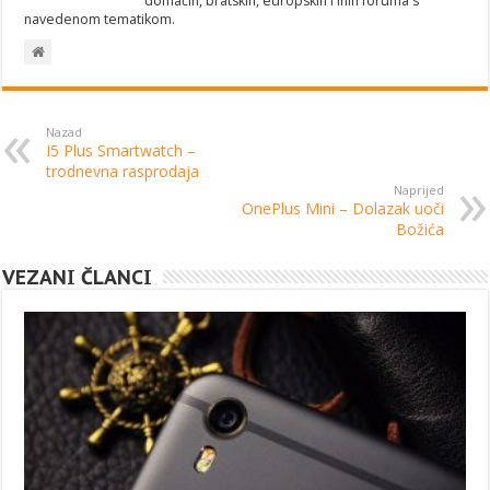
domaćih, bratskih, europskih i inih foruma s
navedenom tematikom.
Nazad
I5 Plus Smartwatch –
trodnevna rasprodaja
Naprijed
OnePlus Mini – Dolazak uoči
Božića
VEZANI ČLANCI