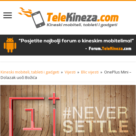
Kineski mobiteli, tableti i gadgeti
»
Vijesti
»
Blic vijesti
»
OnePlus Mini –
Dolazak uoči Božića