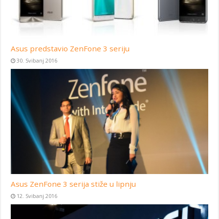
Asus predstavio ZenFone 3 seriju
30. Svibanj 2016
Asus ZenFone 3 serija stiže u lipnju
12. Svibanj 2016