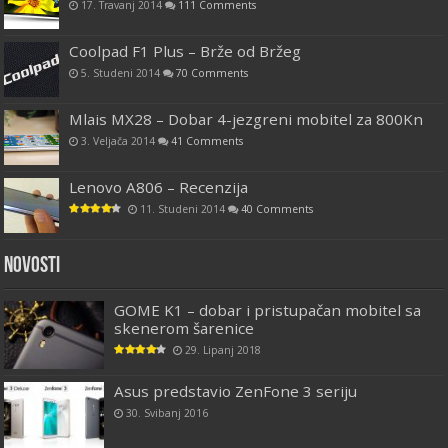
17. Travanj 2014
111 Comments
Coolpad F1 Plus – Brže od Bržeg
5. Studeni 2014
70 Comments
Mlais MX28 – Dobar 4-jezgreni mobitel za 800Kn
3. Veljača 2014
41 Comments
Lenovo A806 – Recenzija
11. Studeni 2014
40 Comments
Novosti
GOME K1 – dobar i pristupačan mobitel sa
skenerom šarenice
29. Lipanj 2018
Asus predstavio ZenFone 3 seriju
30. Svibanj 2016