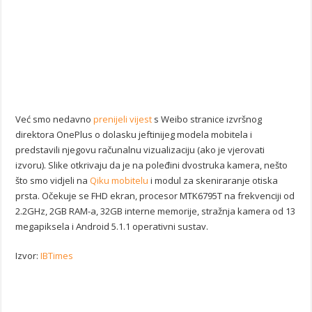
Već smo nedavno
prenijeli vijest
s Weibo stranice izvršnog
direktora OnePlus o dolasku jeftinijeg modela mobitela i
predstavili njegovu računalnu vizualizaciju (ako je vjerovati
izvoru). Slike otkrivaju da je na poleđini dvostruka kamera, nešto
što smo vidjeli na
Qiku mobitelu
i modul za skeniraranje otiska
prsta. Očekuje se FHD ekran, procesor MTK6795T na frekvenciji od
2.2GHz, 2GB RAM-a, 32GB interne memorije, stražnja kamera od 13
megapiksela i Android 5.1.1 operativni sustav.
Izvor:
IBTimes