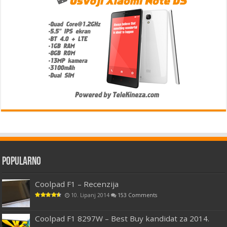
Popularno
Coolpad F1 – Recenzija
10. Lipanj 2014
153 Comments
Coolpad F1 8297W – Best Buy kandidat za 2014.