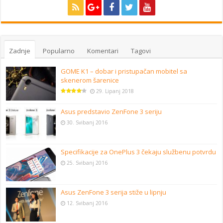
Zadnje
Popularno
Komentari
Tagovi
GOME K1 – dobar i pristupačan mobitel sa
skenerom šarenice
29. Lipanj 2018
Asus predstavio ZenFone 3 seriju
30. Svibanj 2016
Specifikacije za OnePlus 3 čekaju službenu potvrdu
25. Svibanj 2016
Asus ZenFone 3 serija stiže u lipnju
12. Svibanj 2016