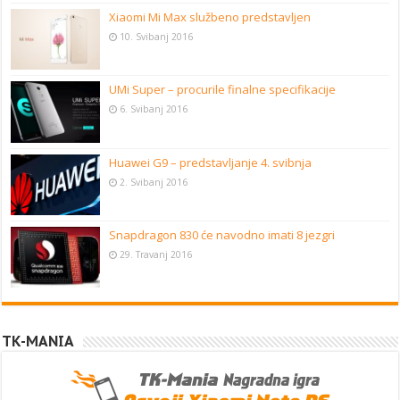
Xiaomi Mi Max službeno predstavljen
10. Svibanj 2016
UMi Super – procurile finalne specifikacije
6. Svibanj 2016
Huawei G9 – predstavljanje 4. svibnja
2. Svibanj 2016
Snapdragon 830 će navodno imati 8 jezgri
29. Travanj 2016
TK-MANIA