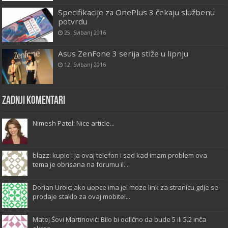
Specifikacije za OnePlus 3 čekaju službenu
potvrdu
25. Svibanj 2016
Asus ZenFone 3 serija stiže u lipnju
12. Svibanj 2016
Zadnji komentari
Nimesh Patel: Nice article...
blazz: kupio i ja ovaj telefon i sad kad imam problem ova
tema je obrisana na forumu il...
Dorian Uroic: ako uopce ima jel moze link za stranicu gdje se
prodaje staklo za ovaj mobitel...
Matej Šovi Martinović: Bilo bi odlično da bude 5 ili 5.2 inča