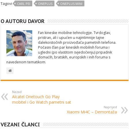
Tagovi
CARL PEI
ONEPLUS
ONEPLUS MINI
O AUTORU DAVOR
Fan kineske mobilne tehnologije. Tvrdoglav,
pristran, ali i upućen u najintimnije tajne
dalekoistočnih proizvođača pametnih telefona.
Počasni član par kineskih mobilnih foruma i
ugledni (po vlastitom svjedočenju) pripadnik
domaćih, bratskih, europskih i inih foruma s
navedenom tematikom.
Nazad
Alcatel Onetouch Go Play
mobitel i Go Watch pametni sat
Naprijed
Xiaomi Mi4C – Demontaža
VEZANI ČLANCI