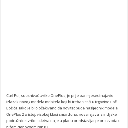
Carl Pei, suosnivač tvrtke OnePlus, je prije par mjeseci najavio
izlazak novog modela mobitela koji bi trebao stići u trgovine uoči
Božića. Iako je bilo očekivano da novitet bude nasljednik modela
OnePlus 2 u istoj, visokoj klasi smartfona, nova izjava iz indijske
podružnice tvrtke otkriva da je u planu predstavljanje proizvoda u
nižem cjenovnom rangu.