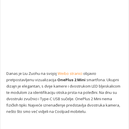
Danas je Liu Zuohu na svojoj
Weibo stranici
objavio
pretpostavljenu vizualizacija
OnePlus 2 Mini
smartfona. Ukupni
dizajn je elegantan, s dvije kamere i dvostrukom LED bljeskalicom
te modulom za identifikaciju otiska prsta na poleđini. Na dnu su
dvostruki zvučnici i Type-C USB sučelje. OnePlus 2 Mini nema
fizičkih tipki. Najveće iznenađenje predstavlja dvostruka kamera,
nešto što smo već vidjeli na Coolpad mobitelu.