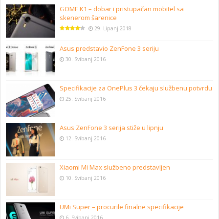
GOME K1 – dobar i pristupačan mobitel sa
skenerom šarenice
29. Lipanj 2018
Asus predstavio ZenFone 3 seriju
30. Svibanj 2016
Specifikacije za OnePlus 3 čekaju službenu potvrdu
25. Svibanj 2016
Asus ZenFone 3 serija stiže u lipnju
12. Svibanj 2016
Xiaomi Mi Max službeno predstavljen
10. Svibanj 2016
UMi Super – procurile finalne specifikacije
6. Svibanj 2016