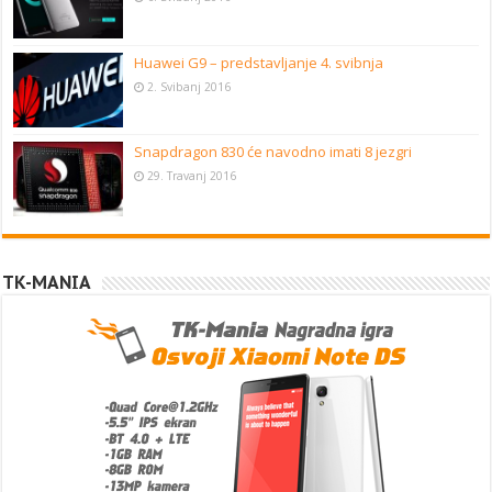
Huawei G9 – predstavljanje 4. svibnja
2. Svibanj 2016
Snapdragon 830 će navodno imati 8 jezgri
29. Travanj 2016
TK-MANIA