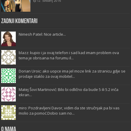
12. Svibanj 2016
Zadnji komentari
Nimesh Patel: Nice article...
blazz: kupio i ja ovaj telefon i sad kad imam problem ova
tema je obrisana na forumu il...
Dorian Uroic: ako uopce ima jel moze link za stranicu gdje se
prodaje staklo za ovaj mobitel...
Matej Šovi Martinović: Bilo bi odlično da bude 5 ili 5.2 inča
ekran...
miro: Pozdravljeni Davor, vidim da ste stručnjak pa bi vas
molio za pomoć.Dobio sam no...
O Nama