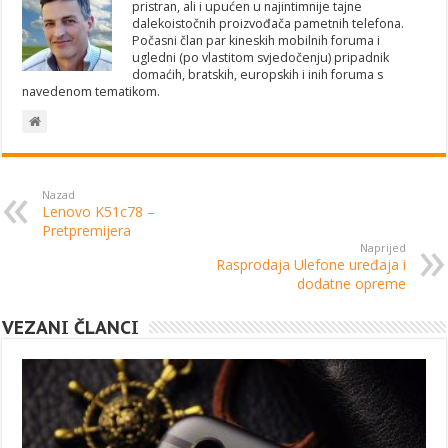
pristran, ali i upućen u najintimnije tajne
dalekoistočnih proizvođača pametnih telefona.
Počasni član par kineskih mobilnih foruma i
ugledni (po vlastitom svjedočenju) pripadnik
domaćih, bratskih, europskih i inih foruma s
navedenom tematikom.
Nazad
Lenovo K51c78 –
Pretpremijera
Naprijed
Rasprodaja Ulefone uređaja i
dodatne opreme
VEZANI ČLANCI