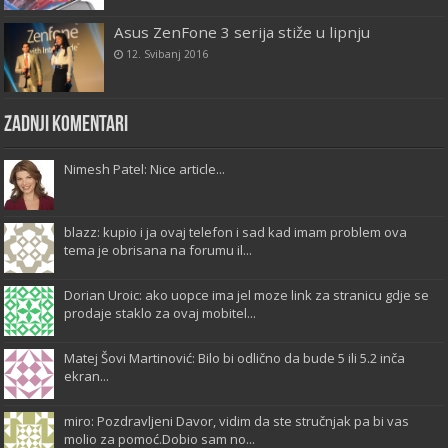
Asus ZenFone 3 serija stiže u lipnju
12. Svibanj 2016
Zadnji komentari
Nimesh Patel: Nice article...
blazz: kupio i ja ovaj telefon i sad kad imam problem ova
tema je obrisana na forumu il...
Dorian Uroic: ako uopce ima jel moze link za stranicu gdje se
prodaje staklo za ovaj mobitel...
Matej Šovi Martinović: Bilo bi odlično da bude 5 ili 5.2 inča
ekran...
miro: Pozdravljeni Davor, vidim da ste stručnjak pa bi vas
molio za pomoć.Dobio sam no...