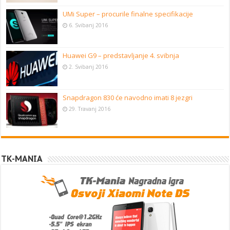
UMi Super – procurile finalne specifikacije
6. Svibanj 2016
Huawei G9 – predstavljanje 4. svibnja
2. Svibanj 2016
Snapdragon 830 će navodno imati 8 jezgri
29. Travanj 2016
TK-MANIA