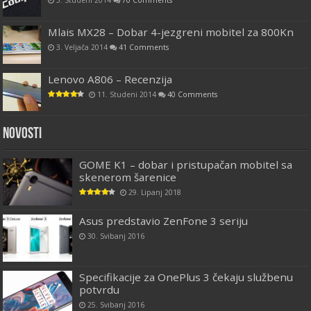
Mlais MX28 – Dobar 4-jezgreni mobitel za 800Kn
3. Veljača 2014
41 Comments
Lenovo A806 – Recenzija
11. Studeni 2014
40 Comments
Novosti
GOME K1 – dobar i pristupačan mobitel sa
skenerom šarenice
29. Lipanj 2018
Asus predstavio ZenFone 3 seriju
30. Svibanj 2016
Specifikacije za OnePlus 3 čekaju službenu
potvrdu
25. Svibanj 2016