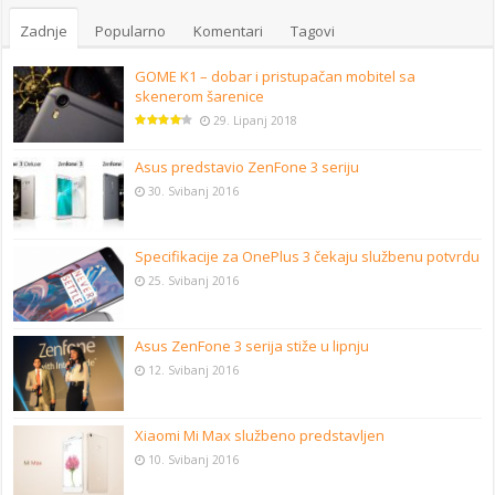
Zadnje
Popularno
Komentari
Tagovi
GOME K1 – dobar i pristupačan mobitel sa
skenerom šarenice
29. Lipanj 2018
Asus predstavio ZenFone 3 seriju
30. Svibanj 2016
Specifikacije za OnePlus 3 čekaju službenu potvrdu
25. Svibanj 2016
Asus ZenFone 3 serija stiže u lipnju
12. Svibanj 2016
Xiaomi Mi Max službeno predstavljen
10. Svibanj 2016