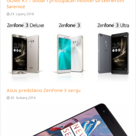
GOME K1 – dobar i pristupačan mobitel sa skenerom
šarenice
29. Lipanj 2018
Asus predstavio ZenFone 3 seriju
30. Svibanj 2016