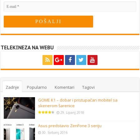
TELEKINEZA NA WEBU
Zadnje
Popularno
Komentari
Tagovi
GOME K1 – dobar i pristupačan mobitel sa
skenerom šarenice
29. Lipanj 2018
Asus predstavio ZenFone 3 seriju
30. Svibanj 2016