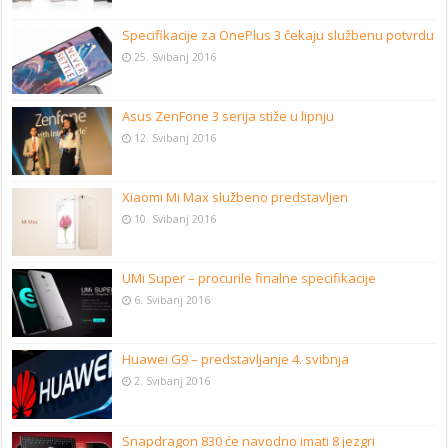
Specifikacije za OnePlus 3 čekaju službenu potvrdu
25. Svibanj 2016
Asus ZenFone 3 serija stiže u lipnju
12. Svibanj 2016
Xiaomi Mi Max službeno predstavljen
10. Svibanj 2016
UMi Super – procurile finalne specifikacije
6. Svibanj 2016
Huawei G9 – predstavljanje 4. svibnja
2. Svibanj 2016
Snapdragon 830 će navodno imati 8 jezgri