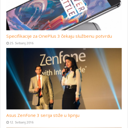
Specifikacije za OnePlus 3 čekaju službenu potvrdu
25. Svibanj 2016
Asus ZenFone 3 serija stiže u lipnju
12. Svibanj 2016