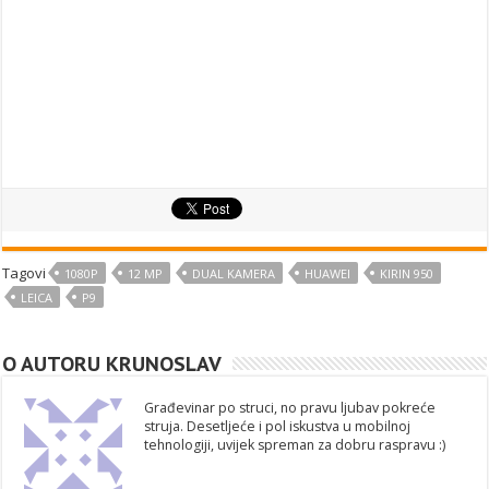
Tagovi
1080P
12 MP
DUAL KAMERA
HUAWEI
KIRIN 950
LEICA
P9
O AUTORU KRUNOSLAV
Građevinar po struci, no pravu ljubav pokreće
struja. Desetljeće i pol iskustva u mobilnoj
tehnologiji, uvijek spreman za dobru raspravu :)