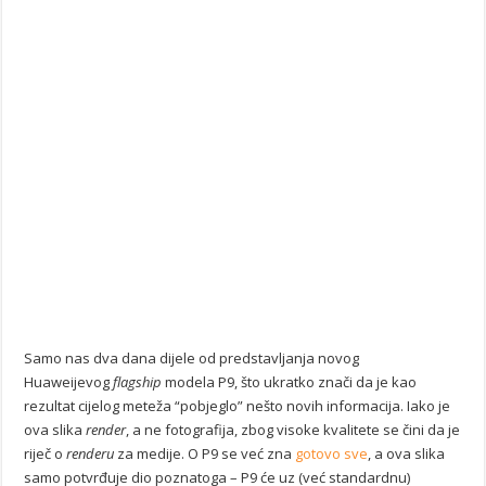
Samo nas dva dana dijele od predstavljanja novog
Huaweijevog
flagship
modela P9, što ukratko znači da je kao
rezultat cijelog meteža “pobjeglo” nešto novih informacija. Iako je
ova slika
render
, a ne fotografija, zbog visoke kvalitete se čini da je
riječ o
renderu
za medije. O P9 se već zna
gotovo sve
, a ova slika
samo potvrđuje dio poznatoga – P9 će uz (već standardnu)