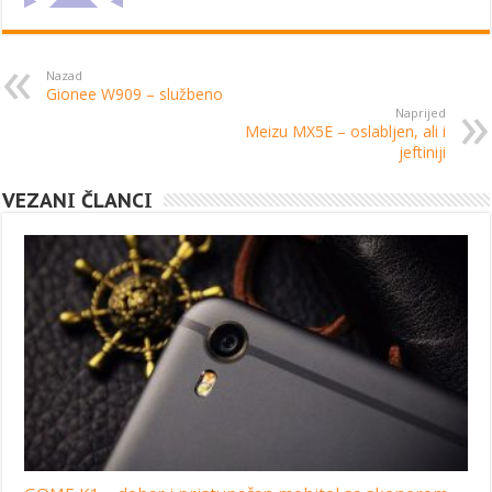
Nazad
Gionee W909 – službeno
Naprijed
Meizu MX5E – oslabljen, ali i
jeftiniji
VEZANI ČLANCI