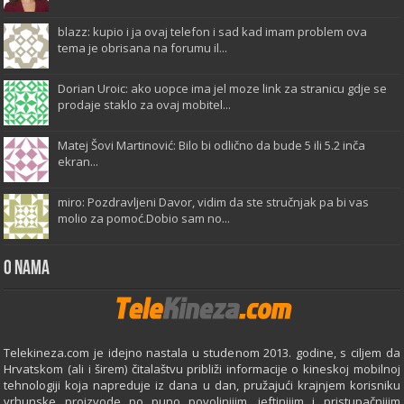
blazz: kupio i ja ovaj telefon i sad kad imam problem ova
tema je obrisana na forumu il...
Dorian Uroic: ako uopce ima jel moze link za stranicu gdje se
prodaje staklo za ovaj mobitel...
Matej Šovi Martinović: Bilo bi odlično da bude 5 ili 5.2 inča
ekran...
miro: Pozdravljeni Davor, vidim da ste stručnjak pa bi vas
molio za pomoć.Dobio sam no...
O Nama
Telekineza.com je idejno nastala u studenom 2013. godine, s ciljem da
Hrvatskom (ali i širem) čitalaštvu približi informacije o kineskoj mobilnoj
tehnologiji koja napreduje iz dana u dan, pružajući krajnjem korisniku
vrhunske proizvode po puno povoljnijim, jeftinijim i pristupačnijim