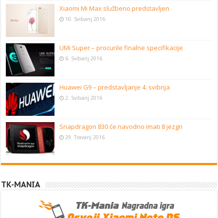
Xiaomi Mi Max službeno predstavljen
10. Svibanj 2016
UMi Super – procurile finalne specifikacije
6. Svibanj 2016
Huawei G9 – predstavljanje 4. svibnja
2. Svibanj 2016
Snapdragon 830 će navodno imati 8 jezgri
29. Travanj 2016
TK-MANIA