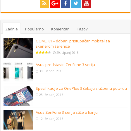
Zadnje
Popularno
Komentari
Tagovi
GOME K1 – dobar i pristupačan mobitel sa
skenerom šarenice
29. Lipanj 2018
Asus predstavio ZenFone 3 seriju
30. Svibanj 2016
Specifikacije za OnePlus 3 čekaju službenu potvrdu
25. Svibanj 2016
Asus ZenFone 3 serija stiže u lipnju
12. Svibanj 2016