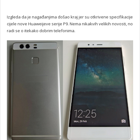
Izgleda da je nagađanjima došao kraj jer su otkrivene specifikacije
cijele nove Huaweijeve serije P9. Nema nikakvih velikih novosti, no
radi se o itekako dobrim telefonima.