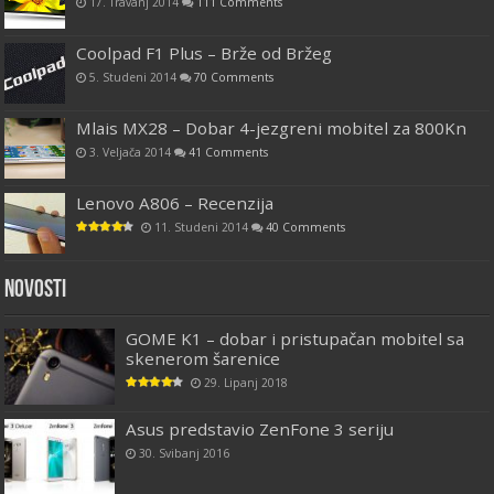
17. Travanj 2014
111 Comments
Coolpad F1 Plus – Brže od Bržeg
5. Studeni 2014
70 Comments
Mlais MX28 – Dobar 4-jezgreni mobitel za 800Kn
3. Veljača 2014
41 Comments
Lenovo A806 – Recenzija
11. Studeni 2014
40 Comments
Novosti
GOME K1 – dobar i pristupačan mobitel sa
skenerom šarenice
29. Lipanj 2018
Asus predstavio ZenFone 3 seriju
30. Svibanj 2016