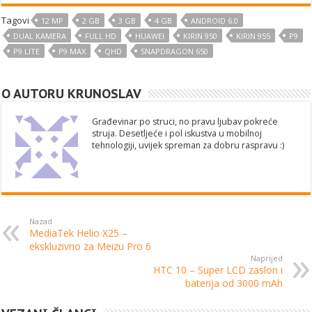
Tagovi
12 MP
2 GB
3 GB
4 GB
ANDROID 6.0
DUAL KAMERA
FULL HD
HUAWEI
KIRIN 950
KIRIN 955
P9
P9 LITE
P9 MAX
QHD
SNAPDRAGON 650
O AUTORU KRUNOSLAV
Građevinar po struci, no pravu ljubav pokreće
struja. Desetljeće i pol iskustva u mobilnoj
tehnologiji, uvijek spreman za dobru raspravu :)
Nazad
MediaTek Helio X25 –
ekskluzivno za Meizu Pro 6
Naprijed
HTC 10 – Super LCD zaslon i
baterija od 3000 mAh