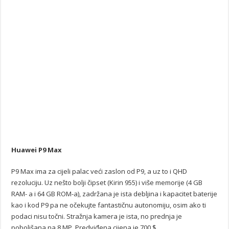
Huawei P9 Max
P9 Max ima za cijeli palac veći zaslon od P9, a uz to i QHD
rezoluciju. Uz nešto bolji čipset (Kirin 955) i više memorije (4 GB
RAM- a i 64 GB ROM-a), zadržana je ista debljina i kapacitet baterije
kao i kod P9 pa ne očekujte fantastičnu autonomiju, osim ako ti
podaci nisu točni. Stražnja kamera je ista, no prednja je
poboljšana na 8 MP. Predviđena cijena je 700 $.