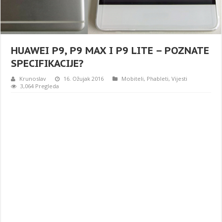
HUAWEI P9, P9 MAX I P9 LITE – POZNATE
SPECIFIKACIJE?
Krunoslav
16. Ožujak 2016
Mobiteli
,
Phableti
,
Vijesti
3,064 Pregleda