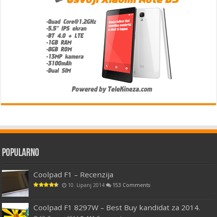
Popularno
Coolpad F1 – Recenzija
10. Lipanj 2014
153 Comments
Coolpad F1 8297W – Best Buy kandidat za 2014.