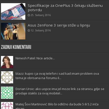
Specifikacije za OnePlus 3 čekaju službenu
potvrdu
25. Svibanj 2016
Asus ZenFone 3 serija stiže u lipnju
12. Svibanj 2016
Zadnji komentari
Nimesh Patel: Nice article...
blazz: kupio i ja ovaj telefon i sad kad imam problem ova
tema je obrisana na forumu il...
Dorian Uroic: ako uopce ima jel moze link za stranicu gdje se
prodaje staklo za ovaj mobitel...
Matej Šovi Martinović: Bilo bi odlično da bude 5 ili 5.2 inča
ekran...