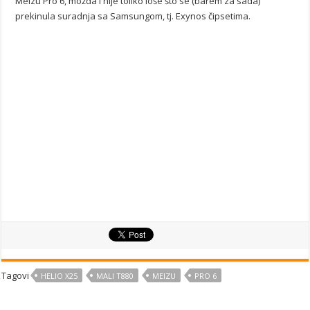
Meizu Pro 6, možda i nije toliko loše što se (barem za sada)
prekinula suradnja sa Samsungom, tj. Exynos čipsetima.
Tagovi
HELIO X25
MALI T880
MEIZU
PRO 6