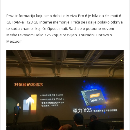
Prva informacija koju smo dobili o Meizu Pro 6 je bila da će imati 6
GB RAM-a i 128 GB interne memorije. Priča se i dalje polako otkriva
te sada znamo i koji će čipset imati. Radi se o potpuno novom
MediaTekovom Helio X25 koji je razvijen u suradnji upravo s
Meizuom.