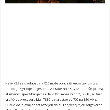
Helio X25 se u odnosu na X20 može pohvaliti većim taktom tzv.
“turbo” jezgri koje umjesto na 2,3 rade na 2,5 GHz (doduše, prema
službenim specifikacijama i Helio X20 može ići do 2,5 GHz), a i takt
grafičkog procesora Mali-T880 je narastao sa 700 na 850 MHz.
Budući da je ovaj čipset razvijen da bi u najvećoj mjeri odgovarao