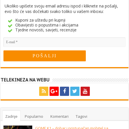
Ukoliko upišete svoju email adresu ispod i kliknete na pošalji,
evo što će vas dočekati svako toliko u vašem inboxu:
Kuponi za uštedu pri kupnji
Obavijesti o popustima i akcijama
Tjedne novosti, savjeti, recenzije
TELEKINEZA NA WEBU
Zadnje
Popularno
Komentari
Tagovi
GOME K1 – dobar i pristupačan mobitel sa