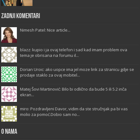
Zadnji komentari
Nimesh Patel: Nice article...
blazz: kupio i ja ovaj telefon i sad kad imam problem ova
tema je obrisana na forumu il...
Dorian Uroic: ako uopce ima jel moze link za stranicu gdje se
prodaje staklo za ovaj mobitel...
Matej Šovi Martinović: Bilo bi odlično da bude 5 ili 5.2 inča
ekran...
miro: Pozdravljeni Davor, vidim da ste stručnjak pa bi vas
molio za pomoć.Dobio sam no...
O Nama