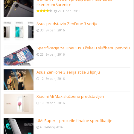
skenerom šarenice
29. Lipanj 2018
Asus predstavio ZenFone 3 seriju
30. Svibanj 2016
Specifikacije za OnePlus 3 čekaju službenu potvrdu
25. Svibanj 2016
Asus ZenFone 3 serija stiže u lipnju
12. Svibanj 2016
Xiaomi Mi Max službeno predstavljen
10. Svibanj 2016
UMi Super – procurile finalne specifikacije
6. Svibanj 2016