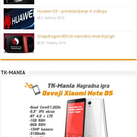
Huawei G9 – predstavljanje 4. svibnja
2. Svibanj 2016
Snapdragon 830 će navodno imati 8 jezgri
29. Travanj 2016
TK-MANIA