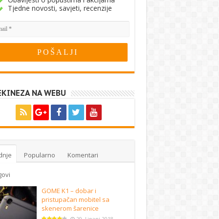
Tjedne novosti, savjeti, recenzije
EKINEZA NA WEBU
dnje
Popularno
Komentari
govi
GOME K1 – dobar i
pristupačan mobitel sa
skenerom šarenice