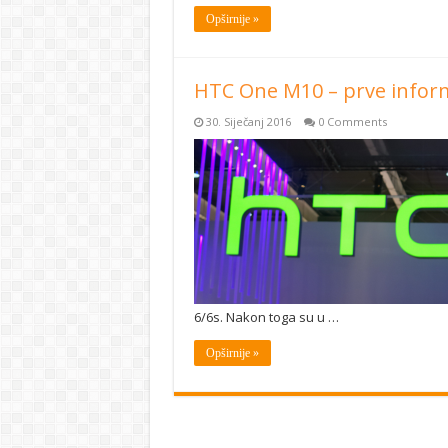
Opširnije »
HTC One M10 – prve inform
30. Siječanj 2016
0 Comments
6/6s. Nakon toga su u …
Opširnije »