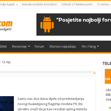
Gdje kupiti
Kineski mobilni brendovi
Uštedi s Telekinezom!
O nama
bleti
Recenzije
Forum
Klonovi napadaju
Yin i Yang
: 12 mp
TEL
Isk
Uko
kli
Samo nas dva dana dijele od predstavljanja
sva
novog Huaweijevog flagship modela P9, što
ukratko znači da je kao rezultat cijelog meteža