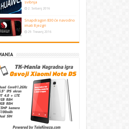
svibnja
2. Svibanj 2016
Snapdragon 830 će navodno
imati 8 jezgri
29. Travanj 2016
MANIA