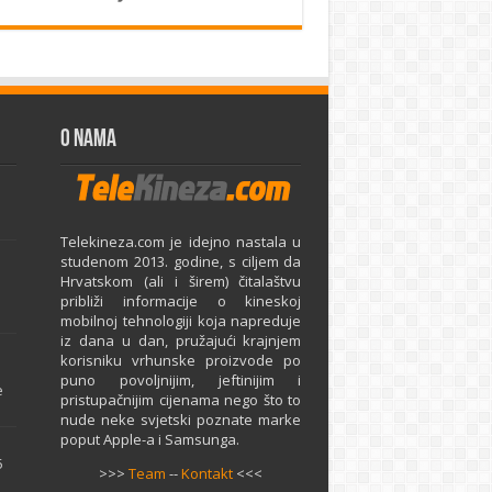
O Nama
Telekineza.com je idejno nastala u
studenom 2013. godine, s ciljem da
Hrvatskom (ali i širem) čitalaštvu
približi informacije o kineskoj
mobilnoj tehnologiji koja napreduje
iz dana u dan, pružajući krajnjem
e
korisniku vrhunske proizvode po
puno povoljnijim, jeftinijim i
e
pristupačnijim cijenama nego što to
nude neke svjetski poznate marke
poput Apple-a i Samsunga.
5
>>>
Team
--
Kontakt
<<<