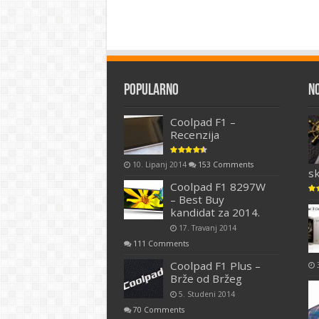
Popularno
N
Coolpad F1 –
Recenzija
10. Lipanj 2014
153 Comments
s
Coolpad F1 8297W
– Best Buy
kandidat za 2014.
17. Travanj 2014
111 Comments
Coolpad F1 Plus –
Brže od Bržeg
5. Studeni 2014
70 Comments