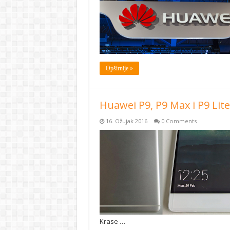
Opširnije »
Huawei P9, P9 Max i P9 Lite
16. Ožujak 2016
0 Comments
Krase …