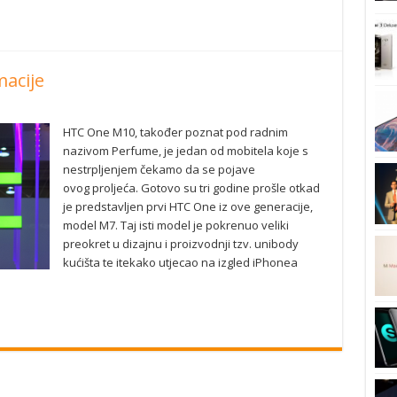
acije
HTC One M10, također poznat pod radnim
nazivom Perfume, je jedan od mobitela koje s
nestrpljenjem čekamo da se pojave
ovog proljeća. Gotovo su tri godine prošle otkad
je predstavljen prvi HTC One iz ove generacije,
model M7. Taj isti model je pokrenuo veliki
preokret u dizajnu i proizvodnji tzv. unibody
kućišta te itekako utjecao na izgled iPhonea