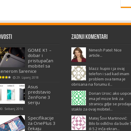
ovosti
Zadnji komentari
GOME K1 –
Nimesh Patel: Nice
dobar i
article...
pristupačan
mobitel sa
blazz: kupio i ja ovaj
kenerom šarenice
telefon i sad kad imam
29. Lipanj 2018
problem ova tema je
obrisana na forumu il...
Asus
predstavio
Dorian Uroic: ako uopc
ZenFone 3
ima jel moze link za
seriju
stranicu gdje se prodaj
staklo za ovaj mobitel...
30. Svibanj 2016
Specifikacije
Matej Šovi Martinović:
za OnePlus 3
Bilo bi odlično da bude 
čekaju
ili 5.2 inča ekran...