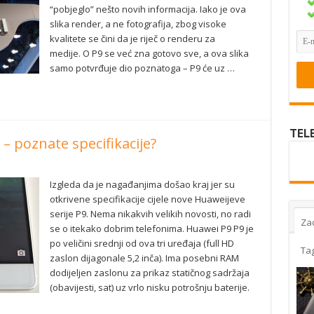
“pobjeglo” nešto novih informacija. Iako je ova
slika render, a ne fotografija, zbog visoke
kvalitete se čini da je riječ o renderu za
medije. O P9 se već zna gotovo sve, a ova slika
samo potvrđuje dio poznatoga – P9 će uz …
TEL
 – poznate specifikacije?
Izgleda da je nagađanjima došao kraj jer su
otkrivene specifikacije cijele nove Huaweijeve
serije P9. Nema nikakvih velikih novosti, no radi
Za
se o itekako dobrim telefonima. Huawei P9 P9 je
po veličini srednji od ova tri uređaja (full HD
Ta
zaslon dijagonale 5,2 inča). Ima posebni RAM
dodijeljen zaslonu za prikaz statičnog sadržaja
(obavijesti, sat) uz vrlo nisku potrošnju baterije.