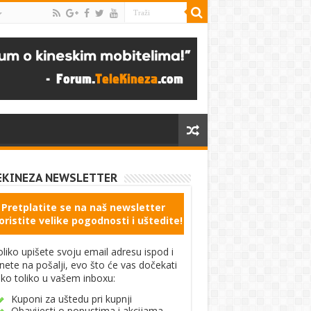
EKINEZA NEWSLETTER
Pretplatite se na naš newsletter
oristite velike pogodnosti i uštedite!
liko upišete svoju email adresu ispod i
knete na pošalji, evo što će vas dočekati
ko toliko u vašem inboxu:
Kuponi za uštedu pri kupnji
Obavijesti o popustima i akcijama