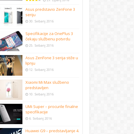
29. Lipanj 2018
Asus predstavio ZenFone 3
seriju
30. Svibanj 2016
Specifikacije za OnePlus 3
čekaju službenu potvrdu
25. Svibanj 2016
Asus ZenFone 3 serija stiže u
lipnju
12. Svibanj 2016
Xiaomi Mi Max službeno
predstavljen
10. Svibanj 2016
UMi Super – procurile finalne
specifikacije
6. Svibanj 2016
Huawei G9 – predstavljanje 4.